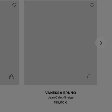
-4
VANESSA BRUNO
Jean Caleb Greige
195,00 €