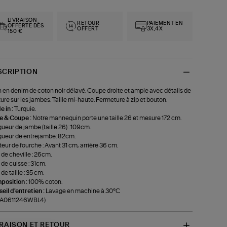
LIVRAISON
RETOUR
PAIEMENT EN
OFFERTE DÈS
OFFERT
3X,4X
150 €
SCRIPTION
 en denim de coton noir délavé. Coupe droite et ample avec détails de
ure sur les jambes. Taille mi-haute. Fermeture à zip et bouton.
 in :
Turquie.
le & Coupe :
Notre mannequin porte une taille 26 et mesure 172 cm.
ueur de jambe (taille 26) : 109cm.
ueur de entrejambe: 82cm.
eur de fourche : Avant 31 cm, arrière 36 cm.
 de cheville : 26cm.
 de cuisse : 31cm.
de taille : 35 cm.
position :
100% coton.
eil d'entretien :
Lavage en machine à 30°C
f-A0611246WBL4)
VRAISON ET RETOUR