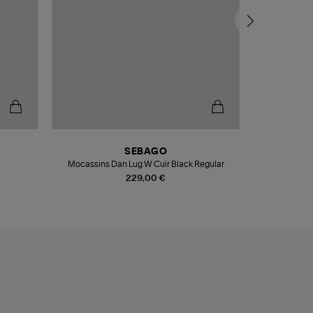
SEBAGO
Mocassins Dan Lug W Cuir Black Regular
Pull O
229,00 €