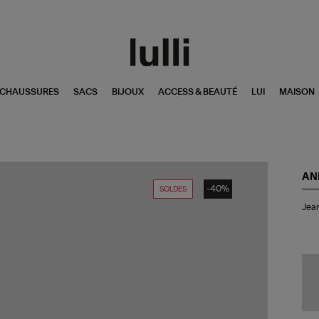
CHAUSSURES
SACS
BIJOUX
ACCESS & BEAUTÉ
LUI
MAISON
AN
-40%
SOLDES
Je
Jean
Bri
Wa
Noi