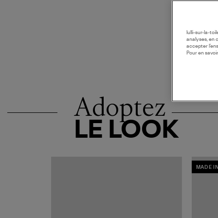
lulli-sur-la-t
analyses, en 
accepter l’en
Pour en savoir
Adoptez
LE LOOK
MADE I