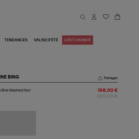
TENDANCES
VALISE D'ÉTÉ
LAST CHANCE
INE BING
Partager
an
 Brie Washed Noir
168,00 €
e
shed
280,00 €
r