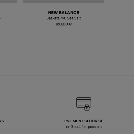
NEW BALANCE
e
Baskets 740 Sea Salt
Veste
120,00 €
3/5
PAIEMENT SÉCURISÉ
en 3 ou 4 fois possible