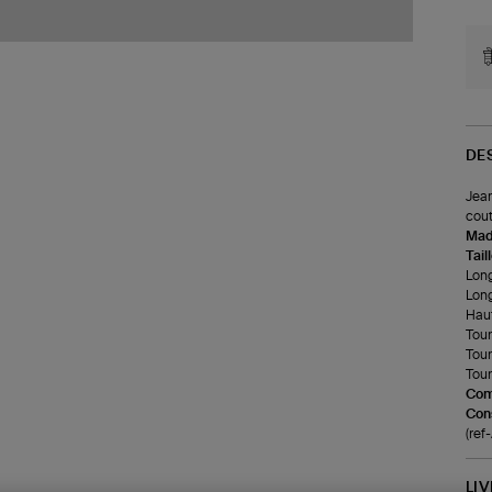
DE
Jean
cout
Made
Tail
Long
Long
Haut
Tour
Tour
Tour 
Com
Cons
(re
LI