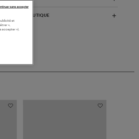
ntinuer sans accepter
SPONIBILITÉ BOUTIQUE
ublicité et
étrer »,
s accepter »).