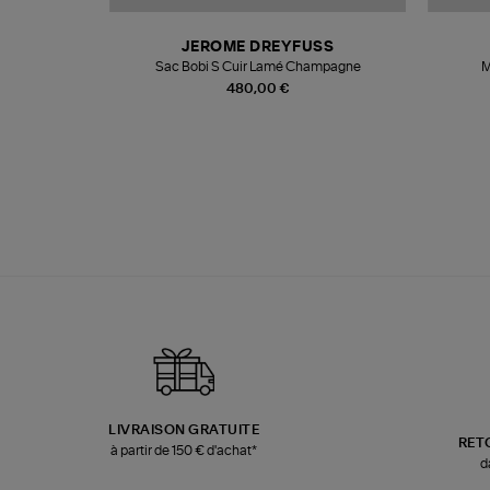
N
JEROME DREYFUSS
te
Sac Bobi S Cuir Lamé Champagne
M
480,00 €
LIVRAISON GRATUITE
RET
à partir de 150 € d'achat*
d