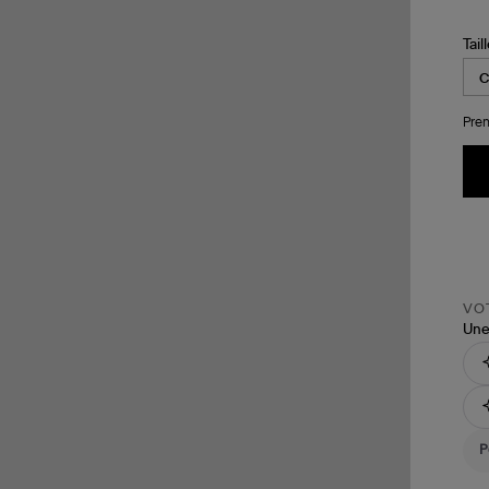
Tail
Pren
VOT
Une