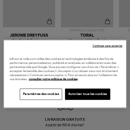
NOUVELLE COLLECTION
N
JEROME DREYFUSS
TORAL
Sac Bobi S Cuir Lamé
Mocassins Killian Sport
Champagne
Mousse
480,00 €
189,00 €
Continuer sans accepter
lulli-sur-la-toile.com utilise des cookies et technologies similaires à des fins de
performance, personnalisation, publicité et analyses, en collaboration avec des
partenaires tels que Google. Vous pouvez configurer vos choix via « Paramétrer »,
accepter l’ensemble des cookies (« J’accepte ») ou refuser ceux non strictement
nécessaires (« Continuer sans accepter »). Pour en savoir plus sur l’utilisation de
vos données,
consulter notre politique de cookies
Paramètres des cookies
Autoriser tous les cookies
LIVRAISON GRATUITE
à partir de 150 € d'achat*