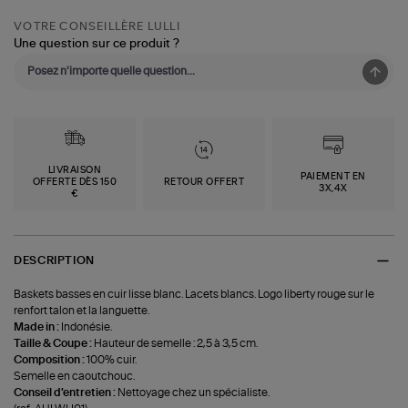
VOTRE CONSEILLÈRE LULLI
Une question sur ce produit ?
LIVRAISON
PAIEMENT EN
OFFERTE DÈS 150
RETOUR OFFERT
3X,4X
€
DESCRIPTION
Baskets basses en cuir lisse blanc. Lacets blancs. Logo liberty rouge sur le
renfort talon et la languette.
Made in :
Indonésie.
Taille & Coupe :
Hauteur de semelle : 2,5 à 3,5 cm.
Composition :
100% cuir.
Semelle en caoutchouc.
Conseil d'entretien :
Nettoyage chez un spécialiste.