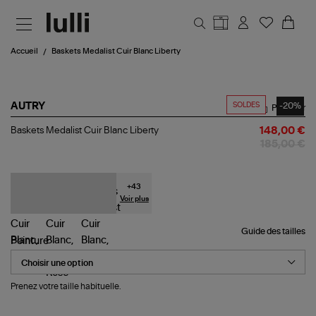
Aller au contenu principal
Accueil
Baskets Medalist Cuir Blanc Liberty
SOLDES
-20%
AUTRY
Partager
Baskets
Baskets Medalist Cuir Blanc Liberty
148,00 €
Medalist
185,00 €
Cuir
Blanc
Liberty
+
43
Voir plus
Guide des tailles
Pointure
Prenez votre taille habituelle.