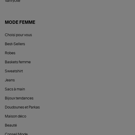
Vanrycke
MODE FEMME
Choisi pour vous
Best-Sellers
Robes
Baskets femme
Sweatshirt
Jeans
Sacs à main
Bijoux tendances
Doudounes et Parkas
Maison déco
Beauté
Conseil Mode