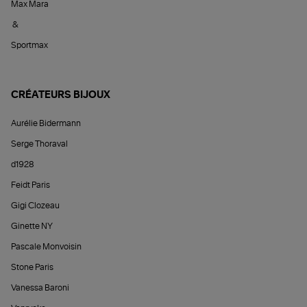
Max Mara
&
Sportmax
CRÉATEURS BIJOUX
Aurélie Bidermann
Serge Thoraval
d1928
Feidt Paris
Gigi Clozeau
Ginette NY
Pascale Monvoisin
Stone Paris
Vanessa Baroni