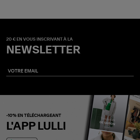
20 € EN VOUS INSCRIVANT À LA
NEWSLETTER
-10% EN TÉLÉCHARGEANT
L'APP LULLI