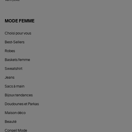
MODE FEMME
Choisi pour vous
Best-Sellers
Robes
Baskets femme
Sweatshirt
Jeans
Sacs à main
Bijoux tendances
Doudounes et Parkas
Maison déco
Beauté
Conseil Mode