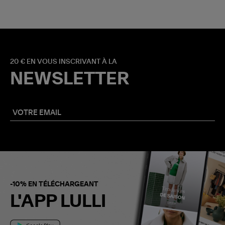
20 € EN VOUS INSCRIVANT À LA
NEWSLETTER
-10% EN TÉLÉCHARGEANT
L'APP LULLI