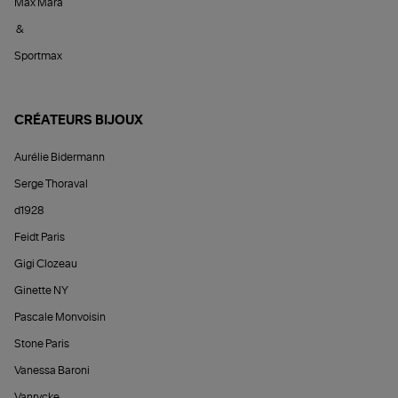
Max Mara
&
Sportmax
CRÉATEURS BIJOUX
Aurélie Bidermann
Serge Thoraval
d1928
Feidt Paris
Gigi Clozeau
Ginette NY
Pascale Monvoisin
Stone Paris
Vanessa Baroni
Vanrycke