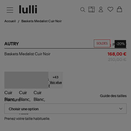
Aller au contenu principal
Accueil
Baskets Medalist Cuir Noir
SOLDES
-20%
AUTRY
Partager
Baskets
Baskets Medalist Cuir Noir
168,00 €
Medalist
210,00 €
Cuir
Noir
+
43
Voir plus
Guide des tailles
Pointure
Prenez votre taille habituelle.