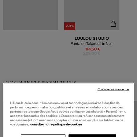
-50%
LOULOU STUDIO
Pantalon Takaroa Lin Noir
114,50 €
229,00 €
VOS DERNIERS PRODUITS VUS
Continuer sans accepter
lulli-sur-la-toile.com utilise des cookies et technologies similaires à des fins de
performance, personnalisation, publicité et analyses, en collaboration avec des
partenaires tels que Google. Vous pouvez configurer vos choix via « Paramétrer »,
accepter l’ensemble des cookies (« J’accepte ») ou refuser ceux non strictement
nécessaires (« Continuer sans accepter »). Pour en savoir plus sur l’utilisation de
vos données,
consulter notre politique de cookies