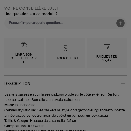
VOTRE CONSEILLÈRE LULLI
Une question sur ce produit ?
LIVRAISON
PAIEMENT EN
OFFERTE DÈS 150
RETOUR OFFERT
3X,4X
€
DESCRIPTION
Baskets basses en cuir lisse noir. Logo brodé sur le côté extérieur. Renfort
talon en cuir noir. Semelle jaunie volontairement.
Made in :
Indonésie.
Conseil stylistique :
Ces baskets au style vintage font leur grand retour cette
année, associez-les à un jean délavé et un pull pour un look casual.
Taille & Coupe :
Hauteur de la semelle : 3.5 cm.
Composition :
100% cuir.