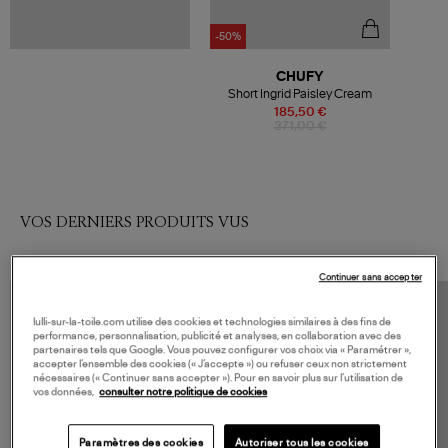
-50%
CHUFY
Short Ingrid Paisley Cream
185,50 €
371,00 €
VOS DERNIERS PRODUITS VUS
Continuer sans accepter
lulli-sur-la-toile.com utilise des cookies et technologies similaires à des fins de
performance, personnalisation, publicité et analyses, en collaboration avec des
partenaires tels que Google. Vous pouvez configurer vos choix via « Paramétrer »,
accepter l’ensemble des cookies (« J’accepte ») ou refuser ceux non strictement
nécessaires (« Continuer sans accepter »). Pour en savoir plus sur l’utilisation de
vos données,
consulter notre politique de cookies
Paramètres des cookies
Autoriser tous les cookies