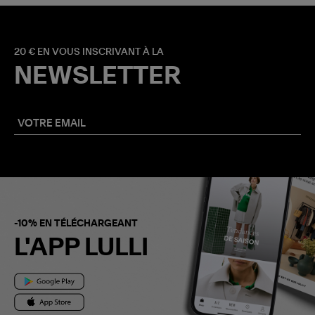
20 € EN VOUS INSCRIVANT À LA
NEWSLETTER
-10% EN TÉLÉCHARGEANT
L'APP LULLI