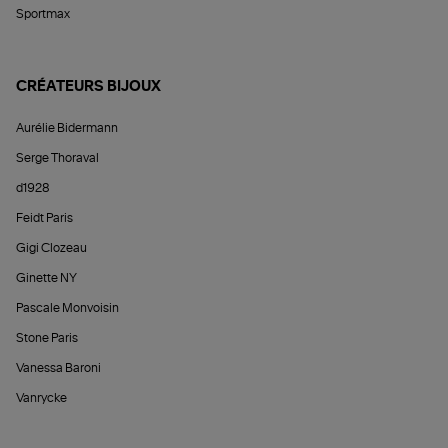
Sportmax
CRÉATEURS BIJOUX
Aurélie Bidermann
Serge Thoraval
d1928
Feidt Paris
Gigi Clozeau
Ginette NY
Pascale Monvoisin
Stone Paris
Vanessa Baroni
Vanrycke