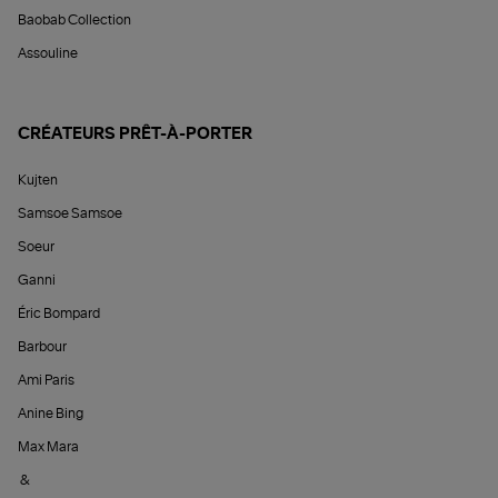
Baobab Collection
Assouline
CRÉATEURS PRÊT-À-PORTER
Kujten
Samsoe Samsoe
Soeur
Ganni
Éric Bompard
Barbour
Ami Paris
Anine Bing
Max Mara
&