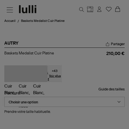
Aller au contenu principal
Accueil
Baskets Medalist Cuir Platine
AUTRY
Partager
Baskets
Baskets Medalist Cuir Platine
210,00 €
Medalist
Cuir
Platine
+
43
Voir plus
Guide des tailles
Pointure
Prendre votre taille habituelle.