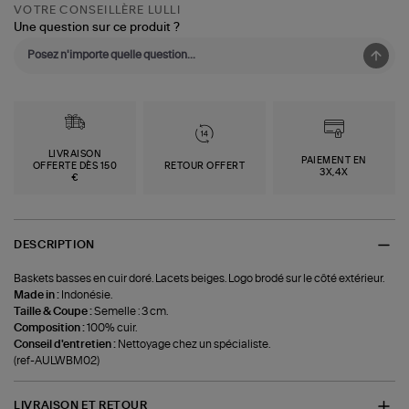
VOTRE CONSEILLÈRE LULLI
Une question sur ce produit ?
LIVRAISON
PAIEMENT EN
OFFERTE DÈS 150
RETOUR OFFERT
3X,4X
€
DESCRIPTION
Baskets basses en cuir doré. Lacets beiges. Logo brodé sur le côté extérieur.
Made in :
Indonésie.
Taille & Coupe :
Semelle : 3 cm.
Composition :
100% cuir.
Conseil d'entretien :
Nettoyage chez un spécialiste.
(ref-AULWBM02)
LIVRAISON ET RETOUR