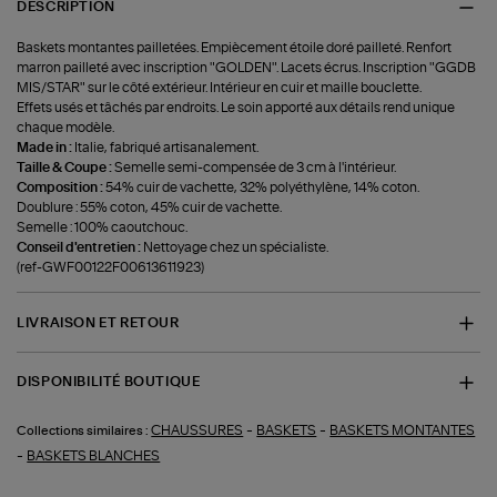
DESCRIPTION
Baskets montantes pailletées. Empiècement étoile doré pailleté. Renfort
marron pailleté avec inscription "GOLDEN". Lacets écrus. Inscription "GGDB
MIS/STAR" sur le côté extérieur. Intérieur en cuir et maille bouclette.
Effets usés et tâchés par endroits. Le soin apporté aux détails rend unique
chaque modèle.
Made in :
Italie, fabriqué artisanalement.
Taille & Coupe :
Semelle semi-compensée de 3 cm à l'intérieur.
Composition :
54% cuir de vachette, 32% polyéthylène, 14% coton.
Doublure : 55% coton, 45% cuir de vachette.
Semelle : 100% caoutchouc.
Conseil d'entretien :
Nettoyage chez un spécialiste.
(ref-GWF00122F00613611923)
LIVRAISON ET RETOUR
DISPONIBILITÉ BOUTIQUE
-
-
CHAUSSURES
BASKETS
BASKETS MONTANTES
Collections similaires :
-
BASKETS BLANCHES