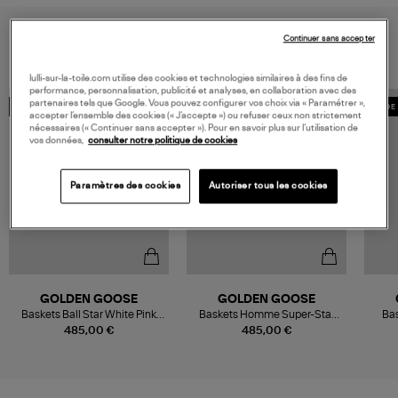
VOUS AIMEREZ AUSSI
Continuer sans accepter
lulli-sur-la-toile.com utilise des cookies et technologies similaires à des fins de
performance, personnalisation, publicité et analyses, en collaboration avec des
partenaires tels que Google. Vous pouvez configurer vos choix via « Paramétrer »,
MADE IN EUROPE
MADE IN EUROPE
MADE 
accepter l’ensemble des cookies (« J’accepte ») ou refuser ceux non strictement
nécessaires (« Continuer sans accepter »). Pour en savoir plus sur l’utilisation de
vos données,
consulter notre politique de cookies
Paramètres des cookies
Autoriser tous les cookies
GOLDEN GOOSE
GOLDEN GOOSE
Baskets Ball Star White Pink
Baskets Homme Super-Star
Bas
Beige
Cuir Gris
485,00 €
485,00 €