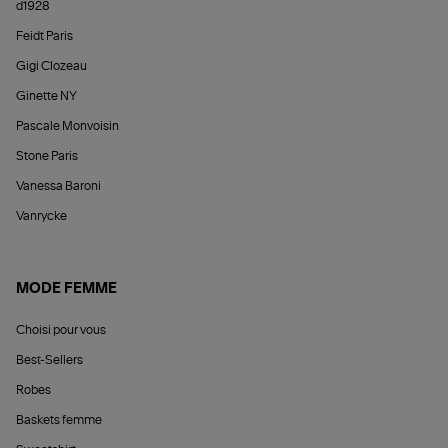
d1928
Feidt Paris
Gigi Clozeau
Ginette NY
Pascale Monvoisin
Stone Paris
Vanessa Baroni
Vanrycke
MODE FEMME
Choisi pour vous
Best-Sellers
Robes
Baskets femme