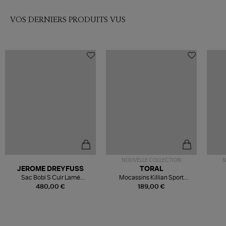
VOS DERNIERS PRODUITS VUS
NOUVELLE COLLECTION
N
JEROME DREYFUSS
TORAL
Sac Bobi S Cuir Lamé
Mocassins Killian Sport
Champagne
Mousse
480,00 €
189,00 €