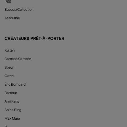
Ugg
Baobab Collection
Assouline
CRÉATEURS PRÊT-À-PORTER
Kujten
Samsoe Samsoe
Soeur
Ganni
Éric Bompard
Barbour
Ami Paris
Anine Bing
Max Mara
&