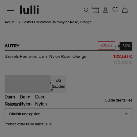
Aller au contenu principal
Accueil
Baskets Reelwind Daim Nylon Rose, Orange
SOLDES
-30%
AUTRY
Partager
Baskets
Baskets Reelwind Daim Nylon Rose, Orange
122,50 €
Reelwind
175,00 €
Daim
Nylon
Rose,
Orange
+
23
Voir plus
Guide des tailles
Pointure
Prenez votre taille habituelle.