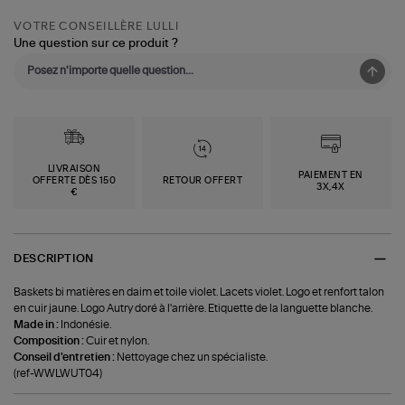
VOTRE CONSEILLÈRE LULLI
Une question sur ce produit ?
LIVRAISON
PAIEMENT EN
OFFERTE DÈS 150
RETOUR OFFERT
3X,4X
€
DESCRIPTION
Baskets bi matières en daim et toile violet. Lacets violet. Logo et renfort talon
en cuir jaune. Logo Autry doré à l'arrière. Etiquette de la languette blanche.
Made in :
Indonésie.
Composition :
Cuir et nylon.
Conseil d'entretien :
Nettoyage chez un spécialiste.
(ref-WWLWUT04)