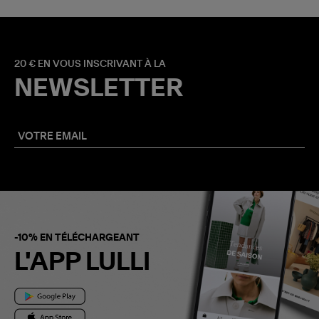
20 € EN VOUS INSCRIVANT À LA
NEWSLETTER
-10% EN TÉLÉCHARGEANT
L'APP LULLI