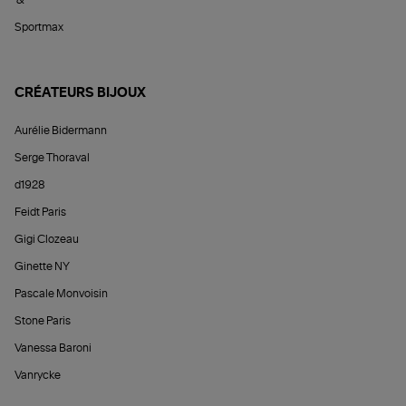
Sportmax
CRÉATEURS BIJOUX
Aurélie Bidermann
Serge Thoraval
d1928
Feidt Paris
Gigi Clozeau
Ginette NY
Pascale Monvoisin
Stone Paris
Vanessa Baroni
Vanrycke