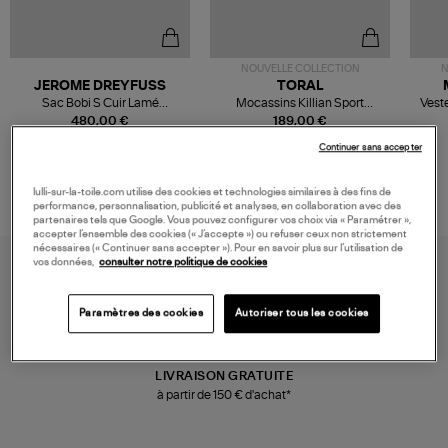
NOUVELLE COLLECTION
N
JEROME DREYFUSS
TORAL
Sac Bobi S Cuir Lamé
Mocassins Killian Sport
Veste
Champagne
Mousse
480,00 €
189,00 €
Continuer sans accepter
lulli-sur-la-toile.com utilise des cookies et technologies similaires à des fins de
performance, personnalisation, publicité et analyses, en collaboration avec des
partenaires tels que Google. Vous pouvez configurer vos choix via « Paramétrer »,
accepter l’ensemble des cookies (« J’accepte ») ou refuser ceux non strictement
nécessaires (« Continuer sans accepter »). Pour en savoir plus sur l’utilisation de
vos données,
consulter notre politique de cookies
Paramètres des cookies
Autoriser tous les cookies
LIVRAISON GRATUITE
à partir de 150 € d'achat*