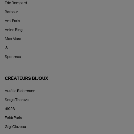
Éric Bompard
Barbour
Ami Paris
Anine Bing
Max Mara
&
Sportmax
CRÉATEURS BIJOUX
Aurélie Bidermann
Serge Thoraval
d1928
Feidt Paris
Gigi Clozeau