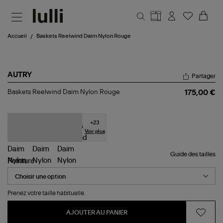
Aller au contenu principal
Accueil
Baskets Reelwind Daim Nylon Rouge
AUTRY
Partager
Baskets
Baskets Reelwind Daim Nylon Rouge
175,00 €
Reelwind
Daim
Nylon
Rouge
+
23
Voir plus
Guide des tailles
Pointure
Prenez votre taille habituelle.
AJOUTER AU PANIER