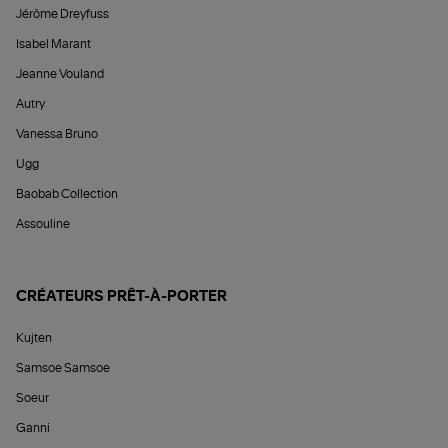
Jérôme Dreyfuss
Isabel Marant
Jeanne Vouland
Autry
Vanessa Bruno
Ugg
Baobab Collection
Assouline
CRÉATEURS PRÊT-À-PORTER
Kujten
Samsoe Samsoe
Soeur
Ganni