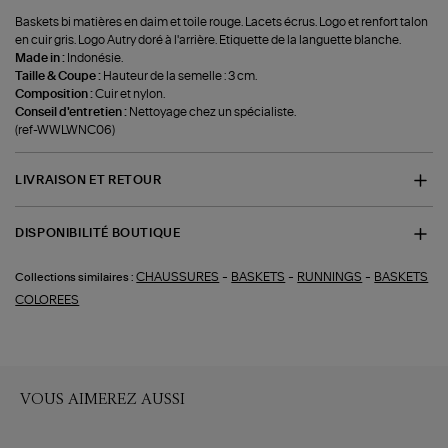
Baskets bi matières en daim et toile rouge. Lacets écrus. Logo et renfort talon
en cuir gris. Logo Autry doré à l'arrière. Etiquette de la languette blanche.
Made in :
Indonésie.
Taille & Coupe :
Hauteur de la semelle : 3 cm.
Composition :
Cuir et nylon.
Conseil d'entretien :
Nettoyage chez un spécialiste.
(ref-WWLWNC06)
LIVRAISON ET RETOUR
DISPONIBILITÉ BOUTIQUE
-
-
-
CHAUSSURES
BASKETS
RUNNINGS
BASKETS
Collections similaires :
COLOREES
VOUS AIMEREZ AUSSI