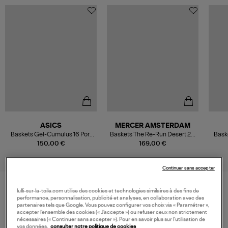
ASICS
MERCER AMSTERDAM
Baskets Gel-Cumulus 16 Port
Baskets The Re-Run Desert 2.0
Bask
Royal Port Royal
Bordeaux
150,00 €
169,00 €
Continuer sans accepter
lulli-sur-la-toile.com utilise des cookies et technologies similaires à des fins de
performance, personnalisation, publicité et analyses, en collaboration avec des
VOS DERNIERS PRODUITS VUS
partenaires tels que Google. Vous pouvez configurer vos choix via « Paramétrer »,
accepter l’ensemble des cookies (« J’accepte ») ou refuser ceux non strictement
nécessaires (« Continuer sans accepter »). Pour en savoir plus sur l’utilisation de
vos données,
consulter notre politique de cookies