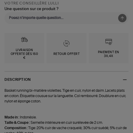
VOTRE CONSEILLÈRE LULLI
Une question sur ce produit ?
LIVRAISON
PAIEMENT EN
OFFERTE DÈS 150
RETOUR OFFERT
3X,4X
€
DESCRIPTION
Basket running bi-matière violettes. Tige en cuir, nylon et daim. Lacets plats
en coton. Étiquette cousue sur la languette. Col rembourré. Doublure en cuir,
nylon et éponge coton.
Made in :
Indonésie.
Taille & Coupe :
Semelle intérieure en cuir surélevée de 2 cm.
Composition :
Tige: 20% cuir de vache craquelé; 30% cuir suédé; 5% cuir de