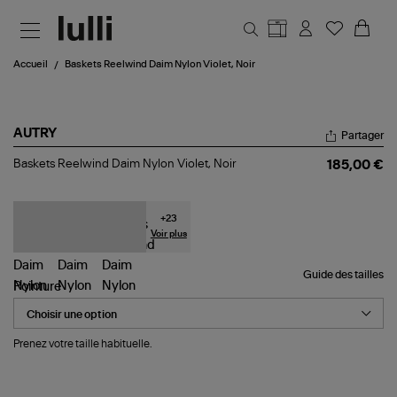
Aller au contenu principal
Accueil
Baskets Reelwind Daim Nylon Violet, Noir
AUTRY
Partager
Baskets
Baskets Reelwind Daim Nylon Violet, Noir
185,00 €
Reelwind
Daim
Nylon
Violet,
+
23
Noir
Voir plus
Guide des tailles
Pointure
Prenez votre taille habituelle.