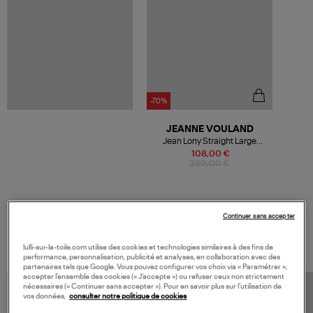
-70%
JEANNE VOULAND
Jean Lony Straight Large
Denim Strass Bleu
108,00 €
360,00 €
Continuer sans accepter
VOS DERNIERS PRODUITS VUS
lulli-sur-la-toile.com utilise des cookies et technologies similaires à des fins de
performance, personnalisation, publicité et analyses, en collaboration avec des
partenaires tels que Google. Vous pouvez configurer vos choix via « Paramétrer »,
accepter l’ensemble des cookies (« J’accepte ») ou refuser ceux non strictement
nécessaires (« Continuer sans accepter »). Pour en savoir plus sur l’utilisation de
vos données,
consulter notre politique de cookies