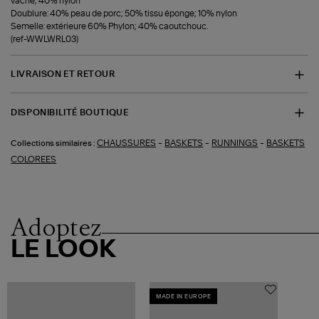
vache; 40% nylon
Doublure: 40% peau de porc; 50% tissu éponge; 10% nylon
Semelle: extérieure 60% Phylon; 40% caoutchouc.
(ref-WWLWRL03)
LIVRAISON ET RETOUR
DISPONIBILITÉ BOUTIQUE
-
-
-
CHAUSSURES
BASKETS
RUNNINGS
BASKETS
Collections similaires :
COLOREES
Adoptez
LE LOOK
MADE IN EUROPE