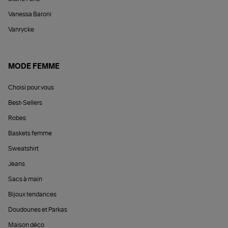
Vanessa Baroni
Vanrycke
MODE FEMME
Choisi pour vous
Best-Sellers
Robes
Baskets femme
Sweatshirt
Jeans
Sacs à main
Bijoux tendances
Doudounes et Parkas
Maison déco