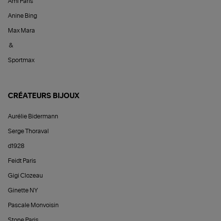
Ami Paris
Anine Bing
Max Mara
&
Sportmax
CRÉATEURS BIJOUX
Aurélie Bidermann
Serge Thoraval
d1928
Feidt Paris
Gigi Clozeau
Ginette NY
Pascale Monvoisin
Stone Paris