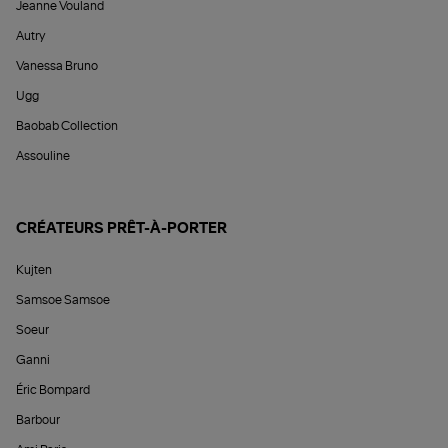
Jeanne Vouland
Autry
Vanessa Bruno
Ugg
Baobab Collection
Assouline
CRÉATEURS PRÊT-À-PORTER
Kujten
Samsoe Samsoe
Soeur
Ganni
Éric Bompard
Barbour