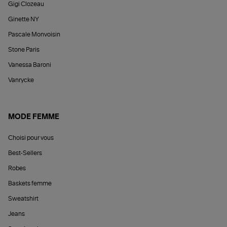
Gigi Clozeau
Ginette NY
Pascale Monvoisin
Stone Paris
Vanessa Baroni
Vanrycke
MODE FEMME
Choisi pour vous
Best-Sellers
Robes
Baskets femme
Sweatshirt
Jeans