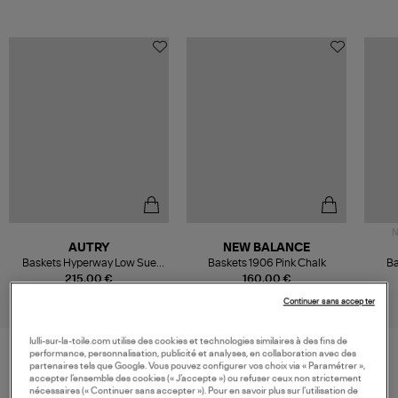
N
AUTRY
NEW BALANCE
Baskets Hyperway Low Sue
Baskets 1906 Pink Chalk
Ba
Meshact Phar Dolphin
215,00 €
160,00 €
Continuer sans accepter
lulli-sur-la-toile.com utilise des cookies et technologies similaires à des fins de
performance, personnalisation, publicité et analyses, en collaboration avec des
partenaires tels que Google. Vous pouvez configurer vos choix via « Paramétrer »,
VOS DERNIERS PRODUITS VUS
accepter l’ensemble des cookies (« J’accepte ») ou refuser ceux non strictement
nécessaires (« Continuer sans accepter »). Pour en savoir plus sur l’utilisation de