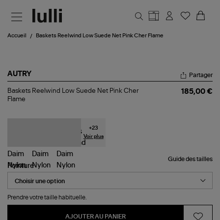
Aller au contenu principal
Accueil
Baskets Reelwind Low Suede Net Pink Cher Flame
AUTRY
Partager
Baskets
Baskets Reelwind Low Suede Net Pink Cher
185,00 €
Reelwind
Flame
Low
Suede
Net
Pink
+
23
Cher
Voir plus
Flame
Guide des tailles
Pointure
Prendre votre taille habituelle.
AJOUTER AU PANIER