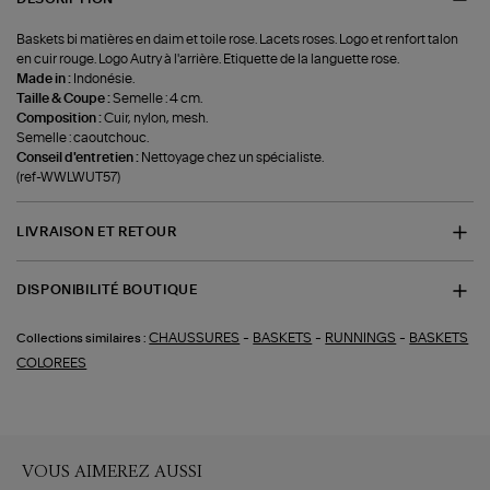
Baskets bi matières en daim et toile rose. Lacets roses. Logo et renfort talon
en cuir rouge. Logo Autry à l'arrière. Etiquette de la languette rose.
Made in :
Indonésie.
Taille & Coupe :
Semelle : 4 cm.
Composition :
Cuir, nylon, mesh.
Semelle : caoutchouc.
Conseil d'entretien :
Nettoyage chez un spécialiste.
(ref-WWLWUT57)
LIVRAISON ET RETOUR
DISPONIBILITÉ BOUTIQUE
-
-
-
CHAUSSURES
BASKETS
RUNNINGS
BASKETS
Collections similaires :
COLOREES
VOUS AIMEREZ AUSSI