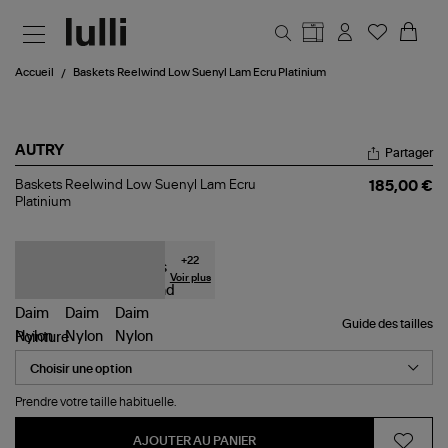
Aller au contenu principal
Accueil
Baskets Reelwind Low Suenyl Lam Ecru Platinium
AUTRY
Partager
Baskets
Baskets Reelwind Low Suenyl Lam Ecru
185,00 €
Reelwind
Platinium
Low
Suenyl
Lam
Ecru
+
22
Platinium
Voir plus
Guide des tailles
Pointure
Prendre votre taille habituelle.
AJOUTER AU PANIER