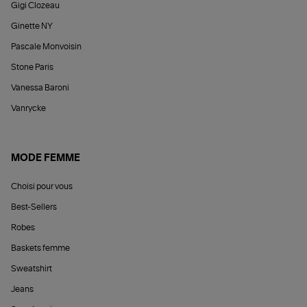
Gigi Clozeau
Ginette NY
Pascale Monvoisin
Stone Paris
Vanessa Baroni
Vanrycke
MODE FEMME
Choisi pour vous
Best-Sellers
Robes
Baskets femme
Sweatshirt
Jeans