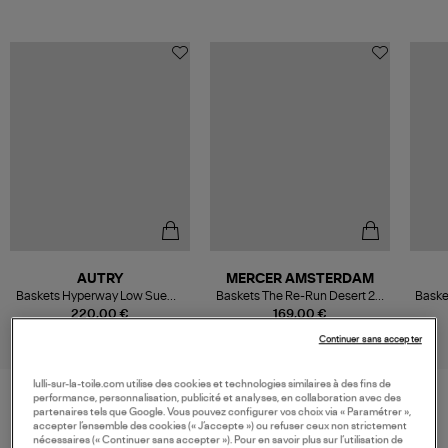
AUTRY
MERCER AMSTERDAM
Baskets Hyperway Low Sueme
Baskets The Re-Run Desert 2.0
Baske
Pon Marshmallow Leo
Sand
S
220,00 €
169,00 €
Continuer sans accepter
lulli-sur-la-toile.com utilise des cookies et technologies similaires à des fins de
performance, personnalisation, publicité et analyses, en collaboration avec des
partenaires tels que Google. Vous pouvez configurer vos choix via « Paramétrer »,
VOS DERNIERS PRODUITS VUS
accepter l’ensemble des cookies (« J’accepte ») ou refuser ceux non strictement
nécessaires (« Continuer sans accepter »). Pour en savoir plus sur l’utilisation de