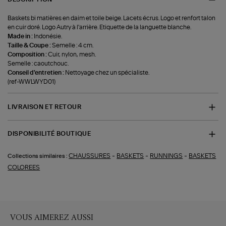
Baskets bi matières en daim et toile beige. Lacets écrus. Logo et renfort talon
en cuir doré. Logo Autry à l'arrière. Etiquette de la languette blanche.
Made in :
Indonésie.
Taille & Coupe :
Semelle : 4 cm.
Composition :
Cuir, nylon, mesh.
Semelle : caoutchouc.
Conseil d'entretien :
Nettoyage chez un spécialiste.
(ref-WWLWYD01)
LIVRAISON ET RETOUR
DISPONIBILITÉ BOUTIQUE
-
-
-
CHAUSSURES
BASKETS
RUNNINGS
BASKETS
Collections similaires :
COLOREES
VOUS AIMEREZ AUSSI