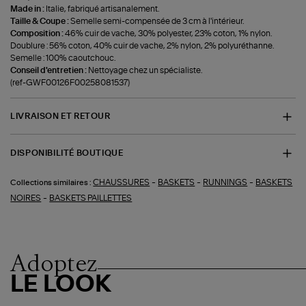
Made in :
Italie, fabriqué artisanalement.
Taille & Coupe :
Semelle semi-compensée de 3 cm à l'intérieur.
Composition :
46% cuir de vache, 30% polyester, 23% coton, 1% nylon.
Doublure : 56% coton, 40% cuir de vache, 2% nylon, 2% polyuréthanne.
Semelle : 100% caoutchouc.
Conseil d'entretien :
Nettoyage chez un spécialiste.
(ref-GWF00126F00258081537)
LIVRAISON ET RETOUR
DISPONIBILITÉ BOUTIQUE
-
-
-
CHAUSSURES
BASKETS
RUNNINGS
BASKETS
Collections similaires :
-
NOIRES
BASKETS PAILLETTES
Adoptez
LE LOOK