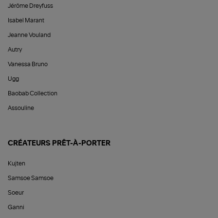
Jérôme Dreyfuss
Isabel Marant
Jeanne Vouland
Autry
Vanessa Bruno
Ugg
Baobab Collection
Assouline
CRÉATEURS PRÊT-À-PORTER
Kujten
Samsoe Samsoe
Soeur
Ganni