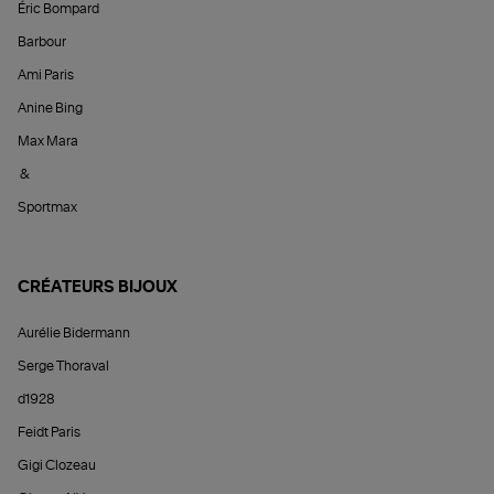
Éric Bompard
Barbour
Ami Paris
Anine Bing
Max Mara
&
Sportmax
CRÉATEURS BIJOUX
Aurélie Bidermann
Serge Thoraval
d1928
Feidt Paris
Gigi Clozeau