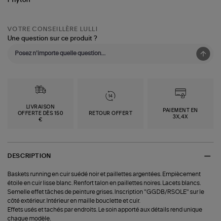
VOTRE CONSEILLÈRE LULLI
Une question sur ce produit ?
LIVRAISON
PAIEMENT EN
OFFERTE DÈS 150
RETOUR OFFERT
3X,4X
€
DESCRIPTION
Baskets running en cuir suédé noir et paillettes argentées. Empiècement
étoile en cuir lisse blanc. Renfort talon en paillettes noires. Lacets blancs.
Semelle effet tâches de peinture grises. Inscription "GGDB/RSOLE" sur le
côté extérieur. Intérieur en maille bouclette et cuir.
Effets usés et tachés par endroits. Le soin apporté aux détails rend unique
chaque modèle.