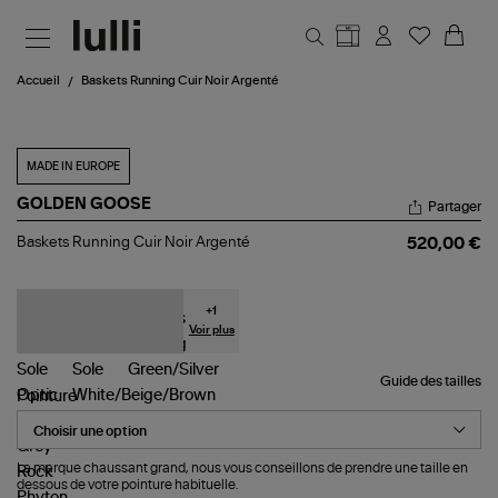
Aller au contenu principal
Accueil
Baskets Running Cuir Noir Argenté
MADE IN EUROPE
GOLDEN GOOSE
Partager
Baskets
Baskets Running Cuir Noir Argenté
520,00 €
Running
Cuir
Noir
Argenté
+
1
Voir plus
Guide des tailles
Pointure
La marque chaussant grand, nous vous conseillons de prendre une taille en
dessous de votre pointure habituelle.