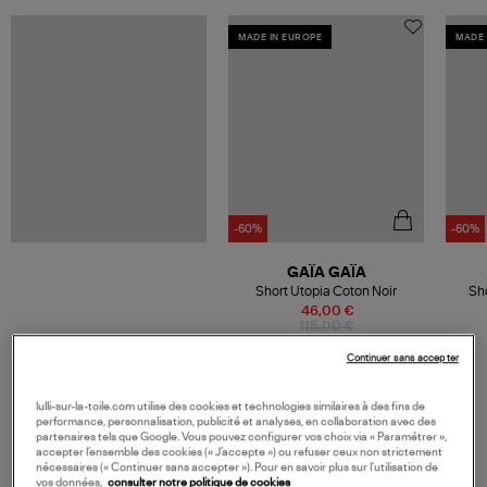
MADE IN EUROPE
MADE 
-60%
-60%
GAÏA GAÏA
Short Utopia Coton Noir
Sho
46,00 €
115,00 €
Continuer sans accepter
lulli-sur-la-toile.com utilise des cookies et technologies similaires à des fins de
performance, personnalisation, publicité et analyses, en collaboration avec des
VOS DERNIERS PRODUITS VUS
partenaires tels que Google. Vous pouvez configurer vos choix via « Paramétrer »,
accepter l’ensemble des cookies (« J’accepte ») ou refuser ceux non strictement
nécessaires (« Continuer sans accepter »). Pour en savoir plus sur l’utilisation de
vos données,
consulter notre politique de cookies