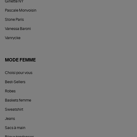
Ginette NY
Pascale Monvoisin
Stone Paris
Vanessa Baroni
Vanrycke
MODE FEMME
Choisi pour vous
Best-Sellers
Robes
Baskets femme
Sweatshirt
Jeans
Sacs à main
Bijoux tendances