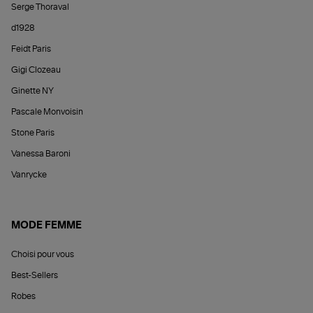
Serge Thoraval
d1928
Feidt Paris
Gigi Clozeau
Ginette NY
Pascale Monvoisin
Stone Paris
Vanessa Baroni
Vanrycke
MODE FEMME
Choisi pour vous
Best-Sellers
Robes