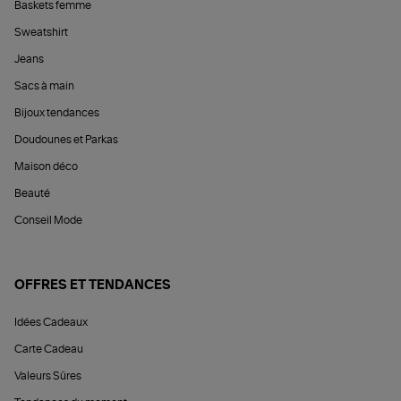
Baskets femme
Sweatshirt
Jeans
Sacs à main
Bijoux tendances
Doudounes et Parkas
Maison déco
Beauté
Conseil Mode
OFFRES ET TENDANCES
Idées Cadeaux
Carte Cadeau
Valeurs Sûres