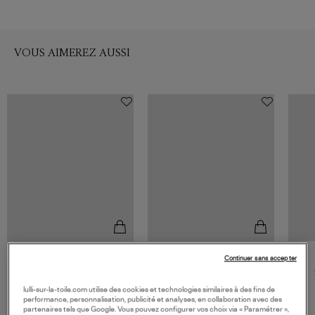
VOUS AIMEREZ AUSSI
Continuer sans accepter
ARIZONA LOVE
ARIZONA LOVE
Short Yoga Denim
Short Yoga Dusty Rose
85,00 €
85,00 €
lulli-sur-la-toile.com utilise des cookies et technologies similaires à des fins de
performance, personnalisation, publicité et analyses, en collaboration avec des
partenaires tels que Google. Vous pouvez configurer vos choix via « Paramétrer »,