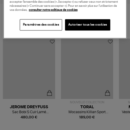
accepter l’ensemble des cookies (« J’accepte ») ou refuser ceux non strictement
nécessaires (« Continuer sans accepter »). Pour en savoir plus sur l’utilisation de
vos données,
consulter notre politique de cookies
VOS DERNIERS PRODUITS VUS
Paramètres des cookies
Autoriser tous les cookies
NOUVELLE COLLECTION
N
JEROME DREYFUSS
TORAL
Sac Bobi S Cuir Lamé
Mocassins Killian Sport
Veste
Champagne
Mousse
480,00 €
189,00 €