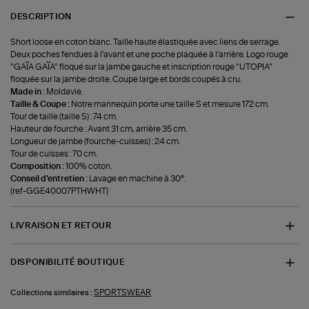
DESCRIPTION
Short loose en coton blanc. Taille haute élastiquée avec liens de serrage.
Deux poches fendues à l'avant et une poche plaquée à l'arrière. Logo rouge
"GAÏA GAÏA" floqué sur la jambe gauche et inscription rouge "UTOPIA"
floquée sur la jambe droite. Coupe large et bords coupés à cru.
Made in :
Moldavie.
Taille & Coupe :
Notre mannequin porte une taille S et mesure 172 cm.
Tour de taille (taille S) : 74 cm.
Hauteur de fourche : Avant 31 cm, arrière 35 cm.
Longueur de jambe (fourche-cuisses) : 24 cm.
Tour de cuisses : 70 cm.
Composition :
100% coton.
Conseil d'entretien :
Lavage en machine à 30°.
(ref-GGE40007PTHWHT)
LIVRAISON ET RETOUR
DISPONIBILITÉ BOUTIQUE
SPORTSWEAR
Collections similaires :