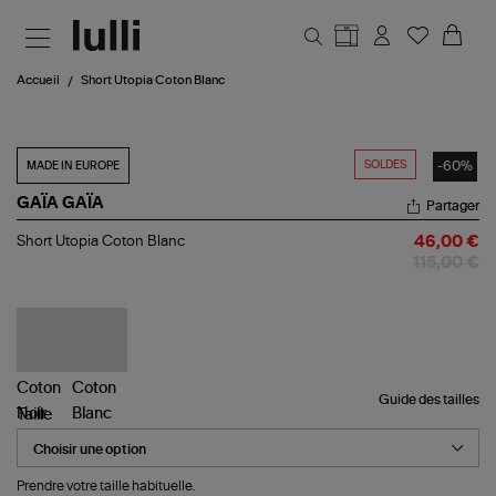
Aller au contenu principal
Accueil
Short Utopia Coton Blanc
SOLDES
-60%
MADE IN EUROPE
GAÏA GAÏA
Partager
Short
Short Utopia Coton Blanc
46,00 €
Utopia
115,00 €
Coton
Blanc
Guide des tailles
Taille
Prendre votre taille habituelle.