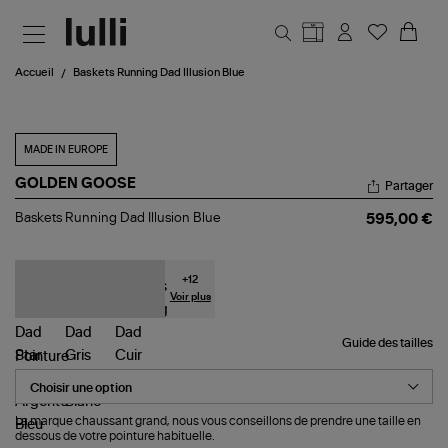
Aller au contenu principal
Accueil
Baskets Running Dad Illusion Blue
MADE IN EUROPE
GOLDEN GOOSE
Partager
Baskets
Baskets Running Dad Illusion Blue
595,00 €
Running
Dad
Illusion
Blue
+
12
Voir plus
Guide des tailles
Pointure
La marque chaussant grand, nous vous conseillons de prendre une taille en
dessous de votre pointure habituelle.