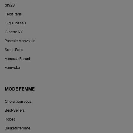
d1928
Feidt Paris
Gigi Clozeau
Ginette NY
Pascale Monvoisin
Stone Paris
Vanessa Baroni
Vanrycke
MODE FEMME
Choisi pour vous
Best-Sellers
Robes
Baskets femme