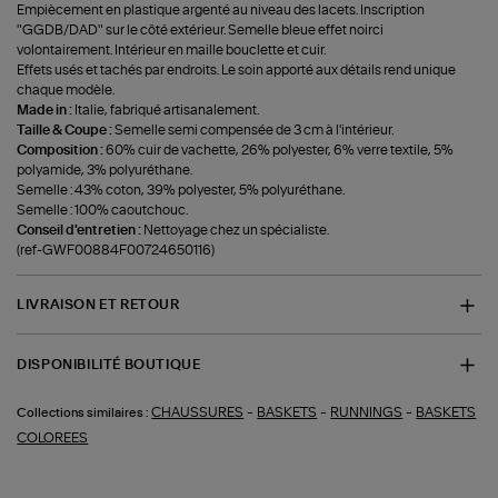
Empiècement en plastique argenté au niveau des lacets. Inscription
"GGDB/DAD" sur le côté extérieur. Semelle bleue effet noirci
volontairement. Intérieur en maille bouclette et cuir.
Effets usés et tachés par endroits. Le soin apporté aux détails rend unique
chaque modèle.
Made in :
Italie, fabriqué artisanalement.
Taille & Coupe :
Semelle semi compensée de 3 cm à l'intérieur.
Composition :
60% cuir de vachette, 26% polyester, 6% verre textile, 5%
polyamide, 3% polyuréthane.
Semelle : 43% coton, 39% polyester, 5% polyuréthane.
Semelle : 100% caoutchouc.
Conseil d'entretien :
Nettoyage chez un spécialiste.
(ref-GWF00884F00724650116)
LIVRAISON ET RETOUR
DISPONIBILITÉ BOUTIQUE
-
-
-
CHAUSSURES
BASKETS
RUNNINGS
BASKETS
Collections similaires :
COLOREES