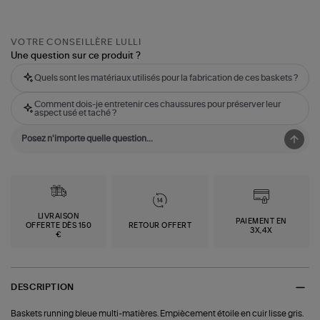
VOTRE CONSEILLÈRE LULLI
Une question sur ce produit ?
Quels sont les matériaux utilisés pour la fabrication de ces baskets ?
Comment dois-je entretenir ces chaussures pour préserver leur
aspect usé et taché ?
LIVRAISON
PAIEMENT EN
OFFERTE DÈS 150
RETOUR OFFERT
3X,4X
€
DESCRIPTION
Baskets running bleue multi-matières. Empiècement étoile en cuir lisse gris.