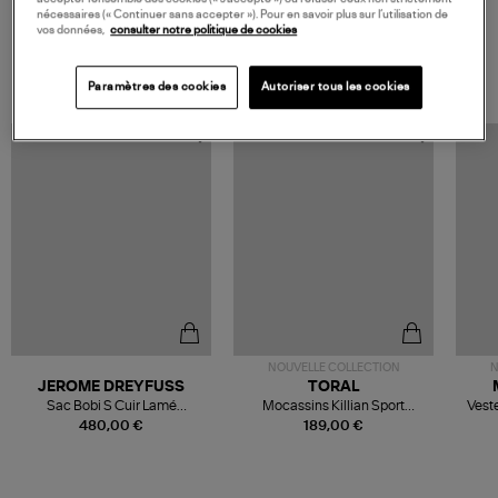
nécessaires (« Continuer sans accepter »). Pour en savoir plus sur l’utilisation de
vos données,
consulter notre politique de cookies
VOS DERNIERS PRODUITS VUS
Paramètres des cookies
Autoriser tous les cookies
NOUVELLE COLLECTION
N
JEROME DREYFUSS
TORAL
Sac Bobi S Cuir Lamé
Mocassins Killian Sport
Veste
Champagne
Mousse
480,00 €
189,00 €