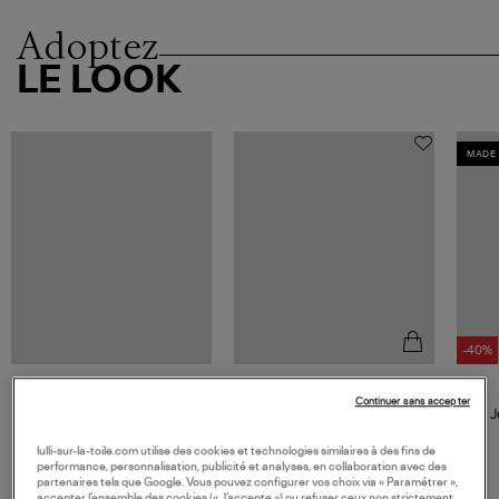
Adoptez
LE LOOK
MADE 
-40%
JEANNE VOULAND
Continuer sans accepter
Pull Mobi Maille Cachemire
J
Gris Clair
210,00 €
lulli-sur-la-toile.com utilise des cookies et technologies similaires à des fins de
performance, personnalisation, publicité et analyses, en collaboration avec des
partenaires tels que Google. Vous pouvez configurer vos choix via « Paramétrer »,
accepter l’ensemble des cookies (« J’accepte ») ou refuser ceux non strictement