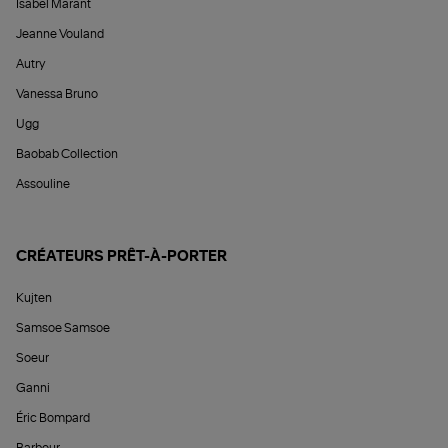
Isabel Marant
Jeanne Vouland
Autry
Vanessa Bruno
Ugg
Baobab Collection
Assouline
CRÉATEURS PRÊT-À-PORTER
Kujten
Samsoe Samsoe
Soeur
Ganni
Éric Bompard