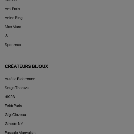
Barbour
Ami Paris
Anine Bing
Max Mara
&
Sportmax
CRÉATEURS BIJOUX
Aurélie Bidermann
Serge Thoraval
d1928
Feidt Paris
Gigi Clozeau
Ginette NY
Pascale Monvoisin