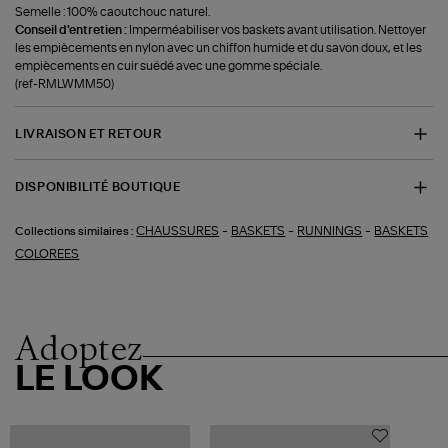
Semelle : 100% caoutchouc naturel.
Conseil d'entretien :
Imperméabiliser vos baskets avant utilisation. Nettoyer
les empiècements en nylon avec un chiffon humide et du savon doux, et les
empiècements en cuir suédé avec une gomme spéciale.
(ref-RMLWMM50)
LIVRAISON ET RETOUR
DISPONIBILITÉ BOUTIQUE
-
-
-
CHAUSSURES
BASKETS
RUNNINGS
BASKETS
Collections similaires :
COLOREES
Adoptez
LE LOOK