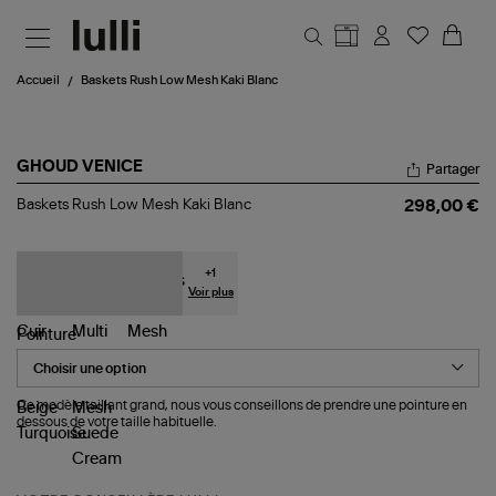
Aller au contenu principal
Accueil
Baskets Rush Low Mesh Kaki Blanc
GHOUD VENICE
Partager
Baskets
Baskets Rush Low Mesh Kaki Blanc
298,00 €
Rush
Low
Mesh
Kaki
+
1
Blanc
Voir plus
Pointure
Ce modèle taillant grand, nous vous conseillons de prendre une pointure en
dessous de votre taille habituelle.