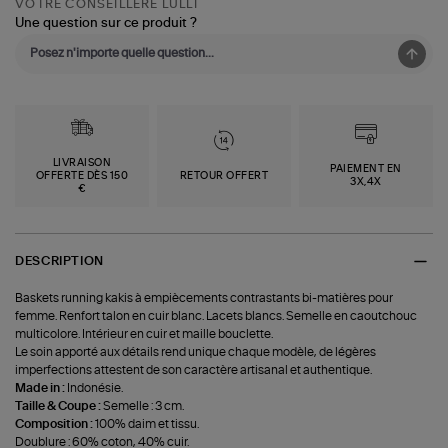
VOTRE CONSEILLÈRE LULLI
Une question sur ce produit ?
LIVRAISON
PAIEMENT EN
OFFERTE DÈS 150
RETOUR OFFERT
3X,4X
€
DESCRIPTION
Baskets running kakis à empiècements contrastants bi-matières pour
femme. Renfort talon en cuir blanc. Lacets blancs. Semelle en caoutchouc
multicolore. Intérieur en cuir et maille bouclette.
Le soin apporté aux détails rend unique chaque modèle, de légères
imperfections attestent de son caractère artisanal et authentique.
Made in :
Indonésie.
Taille & Coupe :
Semelle : 3 cm.
Composition :
100% daim et tissu.
Doublure : 60% coton, 40% cuir.