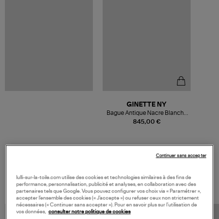
GINETTE NY
Bague Antique Nacre Blanche
Or Rose
845,00 €
Continuer sans accepter
VOS DERNIERS PRODUITS VUS
lulli-sur-la-toile.com utilise des cookies et technologies similaires à des fins de
performance, personnalisation, publicité et analyses, en collaboration avec des
partenaires tels que Google. Vous pouvez configurer vos choix via « Paramétrer »,
accepter l’ensemble des cookies (« J’accepte ») ou refuser ceux non strictement
nécessaires (« Continuer sans accepter »). Pour en savoir plus sur l’utilisation de
vos données,
consulter notre politique de cookies