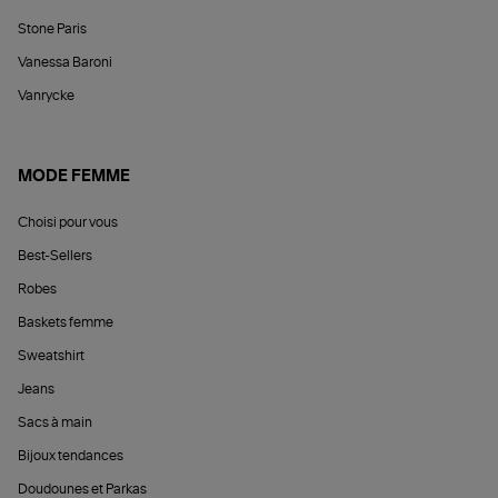
Stone Paris
Vanessa Baroni
Vanrycke
MODE FEMME
Choisi pour vous
Best-Sellers
Robes
Baskets femme
Sweatshirt
Jeans
Sacs à main
Bijoux tendances
Doudounes et Parkas