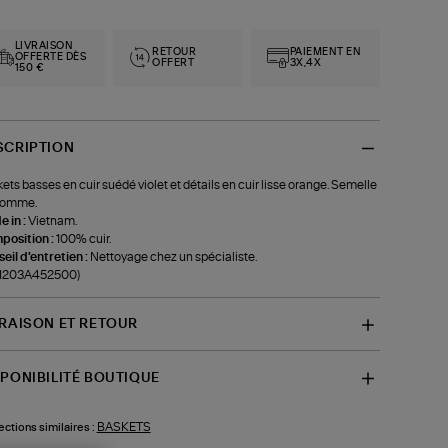
LIVRAISON
RETOUR
PAIEMENT EN
OFFERTE DÈS
OFFERT
3X,4X
150 €
SCRIPTION
ets basses en cuir suédé violet et détails en cuir lisse orange. Semelle
gomme.
 in :
Vietnam.
position :
100% cuir.
eil d'entretien :
Nettoyage chez un spécialiste.
f-1203A452500)
VRAISON ET RETOUR
SPONIBILITÉ BOUTIQUE
BASKETS
ections similaires :