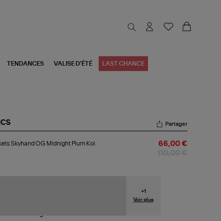
TENDANCES
VALISE D'ÉTÉ
LAST CHANCE
ICS
Partager
kets
ets Skyhand OG Midnight Plum Koi
66,00 €
yhand
110,00 €
night
um
+
1
Voir plus