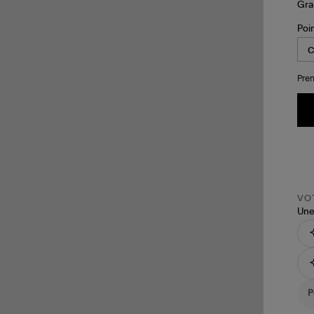
Poi
Pren
VOT
Une