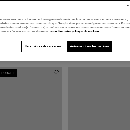
Co
oile.com utilise des cookies et technologies similaires à des fins de performance, personnalisation, p
collaboration avec des partenaires tels que Google. Vous pouvez configurer vos choix via « Param
semble des cookies (« J’accepte ») ou refuser ceux non strictement nécessaires (« Continuer san
 plus sur l’utilisation de vos données,
consulter notre politique de cookies
Paramètres des cookies
Autoriser tous les cookies
N EUROPE