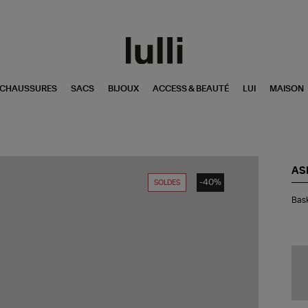
CHAUSSURES
SACS
BIJOUX
ACCESS & BEAUTÉ
LUI
MAISON
AS
-40%
SOLDES
Bas
Bask
Sk
OG
Mid
Pl
Koi