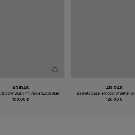
ADIDAS
ADIDAS
 72 Og W Blush Pink/Blue/Lucid Blue
Baskets Gazelle Indoor W Better Sc
Pink/Gum4
100,00 €
120,00 €