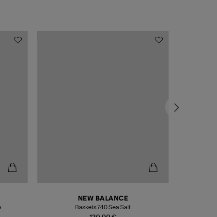
NEW BALANCE
e
Baskets 740 Sea Salt
Veste