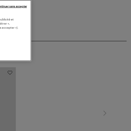
ntinuer sans accepter
ublicité et
étrer »,
s accepter »).