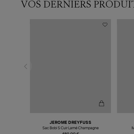
VOS DERNIERS PRODUI
N
JEROME DREYFUSS
te
Sac Bobi S Cuir Lamé Champagne
M