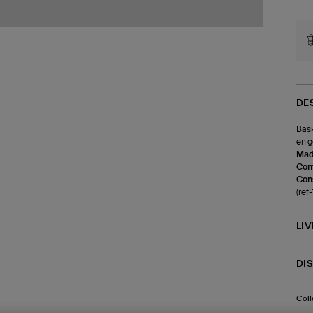
DE
Bask
en 
Made
Com
Cons
(re
LI
DI
Coll