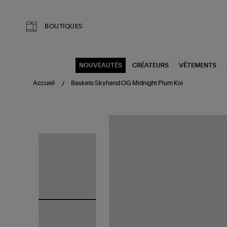
Aller au contenu principal
BOUTIQUES
NOUVEAUTÉS
CRÉATEURS
VÊTEMENTS
Accueil
Baskets Skyhand OG Midnight Plum Koi