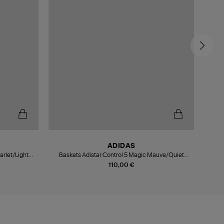
-4
ADIDAS
arlet/Light
Baskets Adistar Control 5 Magic Mauve/Quiet
Bas
Crimson/Distilled Pink
110,00 €