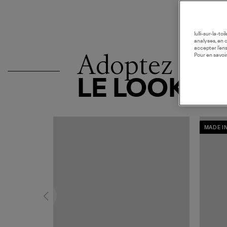
lulli-sur-la-t
analyses, en 
accepter l’en
Adoptez
Pour en savoir
LE LOOK
MADE I