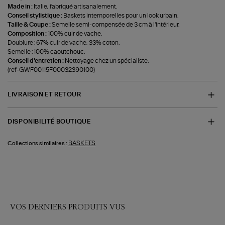
Made in :
Italie, fabriqué artisanalement.
Conseil stylistique :
Baskets intemporelles pour un look urbain.
Taille & Coupe :
Semelle semi-compensée de 3 cm à l'intérieur.
Composition :
100% cuir de vache.
Doublure : 67% cuir de vache, 33% coton.
Semelle : 100% caoutchouc.
Conseil d'entretien :
Nettoyage chez un spécialiste.
(ref-GWF00115F00032390100)
LIVRAISON ET RETOUR
DISPONIBILITÉ BOUTIQUE
BASKETS
Collections similaires :
VOS DERNIERS PRODUITS VUS