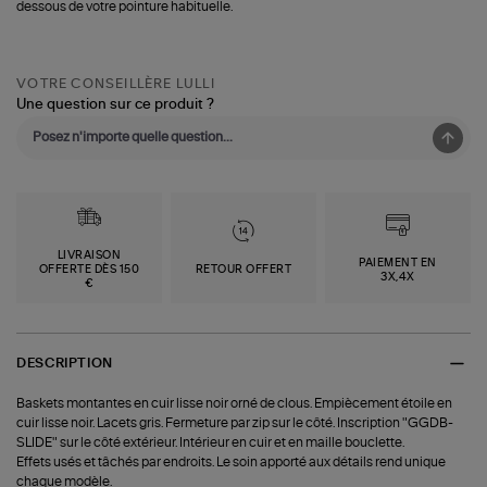
dessous de votre pointure habituelle.
VOTRE CONSEILLÈRE LULLI
Une question sur ce produit ?
LIVRAISON
PAIEMENT EN
OFFERTE DÈS 150
RETOUR OFFERT
3X,4X
€
DESCRIPTION
Baskets montantes en cuir lisse noir orné de clous. Empiècement étoile en
cuir lisse noir. Lacets gris. Fermeture par zip sur le côté. Inscription "GGDB-
SLIDE" sur le côté extérieur. Intérieur en cuir et en maille bouclette.
Effets usés et tâchés par endroits. Le soin apporté aux détails rend unique
chaque modèle.