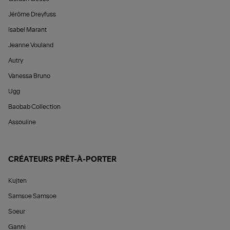
Jérôme Dreyfuss
Isabel Marant
Jeanne Vouland
Autry
Vanessa Bruno
Ugg
Baobab Collection
Assouline
CRÉATEURS PRÊT-À-PORTER
Kujten
Samsoe Samsoe
Soeur
Ganni