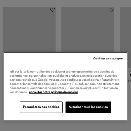
Continuer sans accepter
NOUVELLE COLLECTION
N
lulli-sur-la-toile.com utilise des cookies et technologies similaires à des fins de
performance, personnalisation, publicité et analyses, en collaboration avec des
JEROME DREYFUSS
TORAL
partenaires tels que Google. Vous pouvez configurer vos choix via « Paramétrer »,
Sac Bobi S Cuir Lamé
Mocassins Killian Sport
Veste
accepter l’ensemble des cookies (« J’accepte ») ou refuser ceux non strictement
Champagne
Mousse
480,00 €
189,00 €
nécessaires (« Continuer sans accepter »). Pour en savoir plus sur l’utilisation de
vos données,
consulter notre politique de cookies
Paramètres des cookies
Autoriser tous les cookies