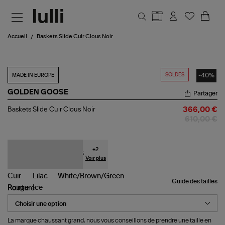
Aller au contenu principal
Accueil
Baskets Slide Cuir Clous Noir
SOLDES
-40%
MADE IN EUROPE
GOLDEN GOOSE
Partager
Baskets
Baskets Slide Cuir Clous Noir
366,00 €
Slide
610,00 €
Cuir
Clous
Noir
+
2
Voir plus
Guide des tailles
Pointure
La marque chaussant grand, nous vous conseillons de prendre une taille en