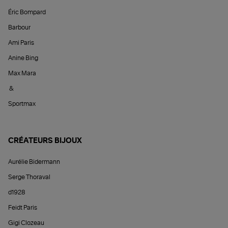
Éric Bompard
Barbour
Ami Paris
Anine Bing
Max Mara
&
Sportmax
CRÉATEURS BIJOUX
Aurélie Bidermann
Serge Thoraval
d1928
Feidt Paris
Gigi Clozeau