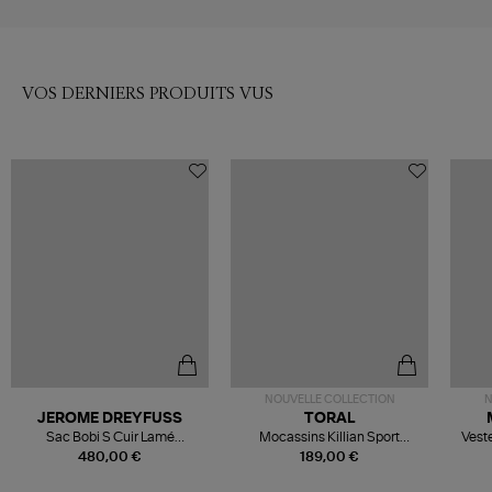
VOS DERNIERS PRODUITS VUS
NOUVELLE COLLECTION
N
JEROME DREYFUSS
TORAL
Sac Bobi S Cuir Lamé
Mocassins Killian Sport
Veste
Champagne
Mousse
480,00 €
189,00 €