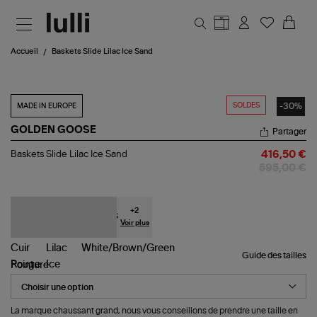
Aller au contenu principal
Accueil
Baskets Slide Lilac Ice Sand
SOLDES
-30%
MADE IN EUROPE
GOLDEN GOOSE
Partager
Baskets
Baskets Slide Lilac Ice Sand
416,50 €
Slide
595,00 €
Lilac
Ice
Sand
+
2
Voir plus
Guide des tailles
Pointure
La marque chaussant grand, nous vous conseillons de prendre une taille en