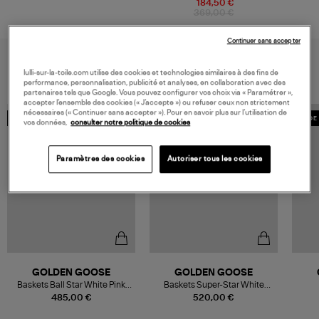
184,50 €
369,00 €
Continuer sans accepter
VOUS AIMEREZ AUSSI
lulli-sur-la-toile.com utilise des cookies et technologies similaires à des fins de
performance, personnalisation, publicité et analyses, en collaboration avec des
partenaires tels que Google. Vous pouvez configurer vos choix via « Paramétrer »,
accepter l’ensemble des cookies (« J’accepte ») ou refuser ceux non strictement
nécessaires (« Continuer sans accepter »). Pour en savoir plus sur l’utilisation de
MADE IN EUROPE
MADE IN EUROPE
MADE 
vos données,
consulter notre politique de cookies
Paramètres des cookies
Autoriser tous les cookies
GOLDEN GOOSE
GOLDEN GOOSE
Baskets Ball Star White Pink
Baskets Super-Star White
Beige
Black Zebra Silver
T
485,00 €
520,00 €