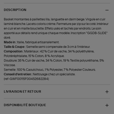
DESCRIPTION
Basket montantes à paillettes lila, languette en daim beige. Virgule en cuir
laminé blanche. Lacets coloris crème. Fermeture par zip sur le coté. Intérieur
en cuir et en maille bouclette. Effets usés et tachés par endroits. Le soin
apporté aux détails rend unique chaque modèle. Inscription "GGDB-SLIDE"
doré.
Made in :
Italie, fabriqué artisanalement.
Taille & Coupe :
Semelle semi compensée de 3 cm à l'intérieur.
Composition :
Matériaux : 42 % Cuir de vache, 34 % polyéthylène,
Polytéréphtalate, 15 % Coton, 8 % Acrylique.
Doublure: 35 % Cuir de vache, 34 % Coton, 19 % Textile polyuréthane, 5%
Viscose.
Semelle : 100 % Caoutchouc, 1 % Polyester, 7 % Polyester Couleurs.
Conseil d'entretien :
Nettoyage chez un spécialiste.
(ref-GWF00115F00452682284)
LIVRAISON ET RETOUR
DISPONIBILITÉ BOUTIQUE