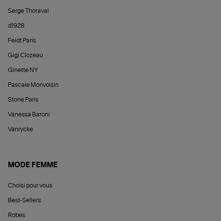
Serge Thoraval
d1928
Feidt Paris
Gigi Clozeau
Ginette NY
Pascale Monvoisin
Stone Paris
Vanessa Baroni
Vanrycke
MODE FEMME
Choisi pour vous
Best-Sellers
Robes