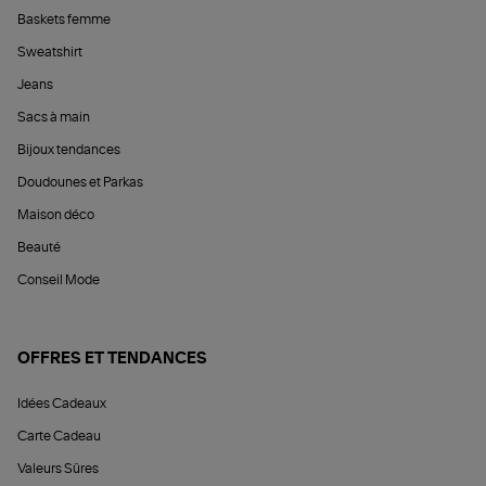
Baskets femme
Sweatshirt
Jeans
Sacs à main
Bijoux tendances
Doudounes et Parkas
Maison déco
Beauté
Conseil Mode
OFFRES ET TENDANCES
Idées Cadeaux
Carte Cadeau
Valeurs Sûres