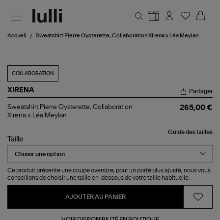
Aller au contenu principal
Accueil
Sweatshirt Pierre Oysterette, Collaboration Xirena x Léa Meylan
COLLABORATION
XIRENA
Partager
Sweatshirt
Sweatshirt Pierre Oysterette, Collaboration
265,00 €
Pierre
Xirena x Léa Meylan
Oysterette,
Collaboration
Guide des tailles
Xirena
Taille
x
Léa
Meylan
Ce produit présente une coupe oversize, pour un porté plus ajusté, nous vous
conseillons de choisir une taille en-dessous de votre taille habituelle.
AJOUTER AU PANIER
VOIR DISPONIBILITÉ EN BOUTIQUE