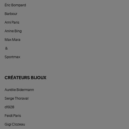
Éric Bompard
Barbour
Ami Paris
Anine Bing
Max Mara
&
Sportmax
CRÉATEURS BIJOUX
Aurélie Bidermann
Serge Thoraval
d1928
Feidt Paris
Gigi Clozeau