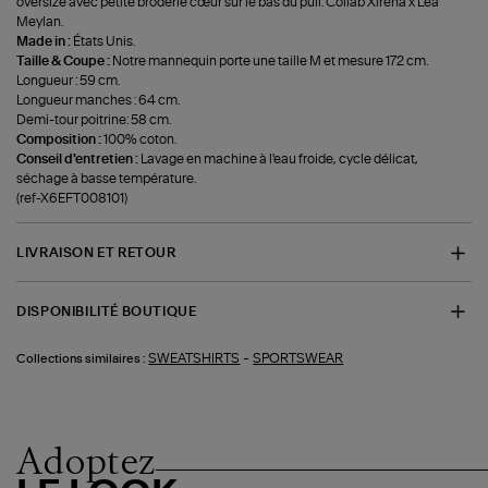
oversize avec petite broderie cœur sur le bas du pull. Collab Xirena x Léa
Meylan.
Made in :
États Unis.
Taille & Coupe :
Notre mannequin porte une taille M et mesure 172 cm.
Longueur : 59 cm.
Longueur manches : 64 cm.
Demi-tour poitrine: 58 cm.
Composition :
100% coton.
Conseil d'entretien :
Lavage en machine à l'eau froide, cycle délicat,
séchage à basse température.
(ref-X6EFT008101)
LIVRAISON ET RETOUR
DISPONIBILITÉ BOUTIQUE
-
SWEATSHIRTS
SPORTSWEAR
Collections similaires :
Adoptez