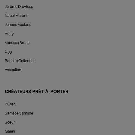
Jérôme Dreyfuss
Isabel Marant
Jeanne Vouland
Autry
Vanessa Bruno
Ugg
Baobab Collection
Assouline
CRÉATEURS PRÊT-À-PORTER
Kujten
Samsoe Samsoe
Soeur
Ganni