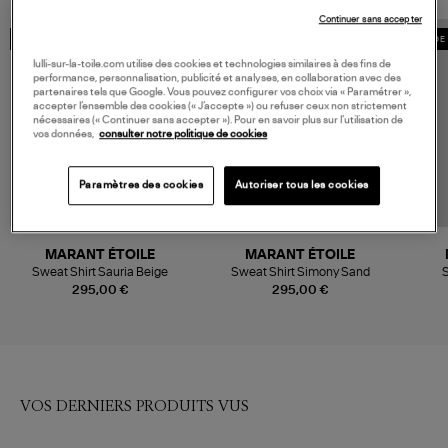
Continuer sans accepter
MADE IN EUROPE
MADE 
lulli-sur-la-toile.com utilise des cookies et technologies similaires à des fins de
performance, personnalisation, publicité et analyses, en collaboration avec des
partenaires tels que Google. Vous pouvez configurer vos choix via « Paramétrer »,
accepter l’ensemble des cookies (« J’accepte ») ou refuser ceux non strictement
nécessaires (« Continuer sans accepter »). Pour en savoir plus sur l’utilisation de
vos données,
consulter notre politique de cookies
Paramètres des cookies
Autoriser tous les cookies
MARANT ÉTOILE
MARANT ÉTOILE
Sweat Shirt Sauria Beige
Sweat Shirt Simony Sand
S
295,00 €
295,00 €
VOS DERNIERS PRODUITS VUS