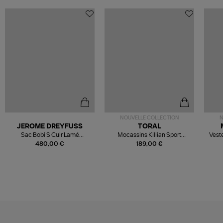
NOUVELLE COLLECTION
N
JEROME DREYFUSS
TORAL
Sac Bobi S Cuir Lamé
Mocassins Killian Sport
Veste
Champagne
Mousse
480,00 €
189,00 €