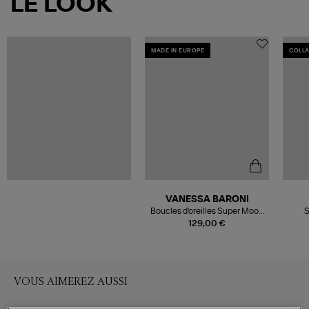
LE LOOK
MADE IN EUROPE
COLL
VANESSA BARONI
Boucles d'oreilles Super Moon
S
Silver
Col
129,00 €
VOUS AIMEREZ AUSSI