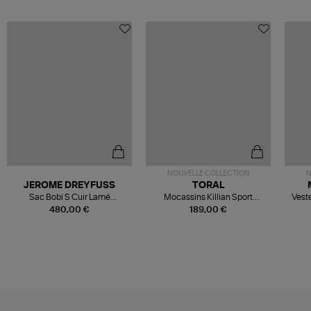
NOUVELLE COLLECTION
N
JEROME DREYFUSS
TORAL
Sac Bobi S Cuir Lamé
Mocassins Killian Sport
Veste
Champagne
Mousse
480,00 €
189,00 €