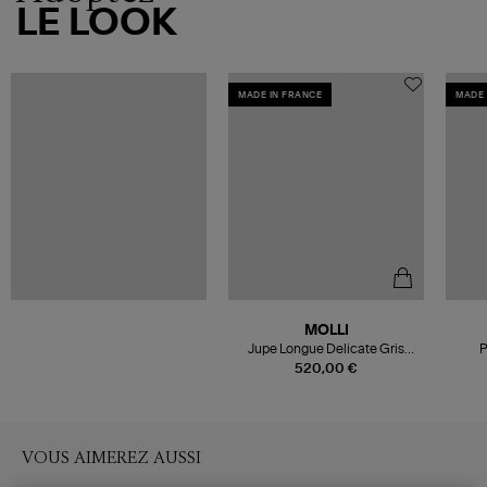
LE LOOK
MADE IN FRANCE
MADE 
MOLLI
Jupe Longue Delicate Gris
P
Chine Clair
520,00 €
VOUS AIMEREZ AUSSI