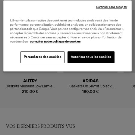
Continuer sans accepter
COLLABORATION
lulli-sur-la-toile.com utilise des cookies et technologies similaires à des fins de
performance, personnalisation, publicité et analyses, en collaboration avec des
partenaires tels que Google. Vous pouvez configurer vos choix via « Paramétrer »,
accepter l’ensemble des cookies (« J’accepte ») ou refuser ceux non strictement
nécessaires (« Continuer sans accepter »). Pour en savoir plus sur l’utilisation de
vos données,
consulter notre politique de cookies
Paramètres des cookies
Autoriser tous les cookies
AUTRY
ADIDAS
Baskets Medalist Low Lamlea
Baskets Ub Silvmt Cblack
Ba
Sue Silv Mustang
Selure Ace, Collaboration
Whit
210,00 €
180,00 €
Adidas x Moonboot
VOS DERNIERS PRODUITS VUS