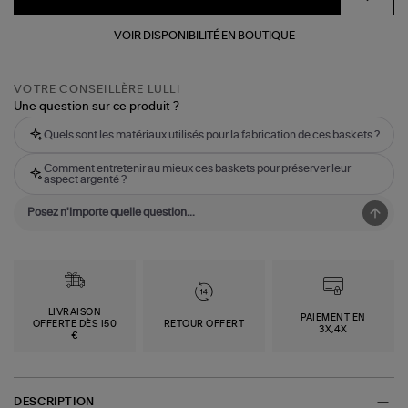
VOIR DISPONIBILITÉ EN BOUTIQUE
VOTRE CONSEILLÈRE LULLI
Une question sur ce produit ?
Quels sont les matériaux utilisés pour la fabrication de ces baskets ?
Comment entretenir au mieux ces baskets pour préserver leur
aspect argenté ?
LIVRAISON
PAIEMENT EN
OFFERTE DÈS 150
RETOUR OFFERT
3X,4X
€
DESCRIPTION