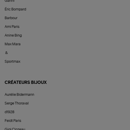
Ganni
Éric Bompard
Barbour
Ami Paris
Anine Bing
Max Mara
&
Sportmax
CRÉATEURS BIJOUX
Aurélie Bidermann
Serge Thoraval
d1928
Feidt Paris
Gigi Clozeau