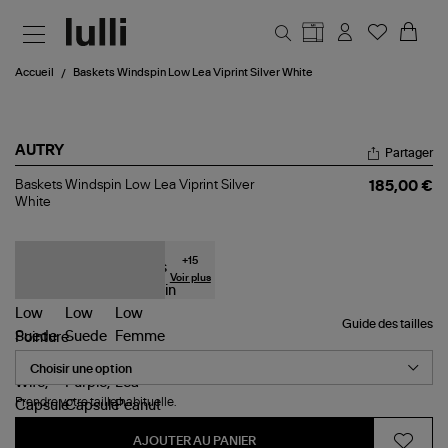
Aller au contenu principal
Accueil
Baskets Windspin Low Lea Viprint Silver White
AUTRY
Partager
Baskets
Baskets Windspin Low Lea Viprint Silver
185,00 €
Windspin
White
Low
Lea
Viprint
Silver
+
15
White
Voir plus
Guide des tailles
Pointure
Prendre votre taille habituelle.
AJOUTER AU PANIER