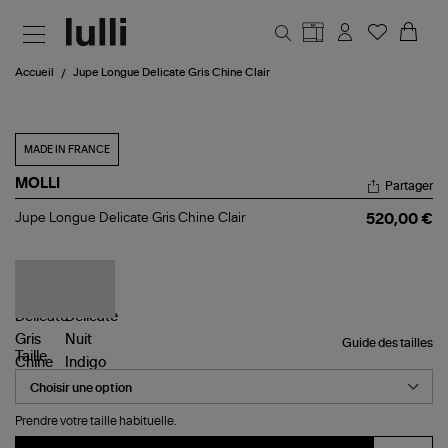
Aller au contenu principal
Accueil
Jupe Longue Delicate Gris Chine Clair
MADE IN FRANCE
MOLLI
Partager
Jupe
Jupe Longue Delicate Gris Chine Clair
520,00 €
Longue
Delicate
Gris
Chine
Clair
Guide des tailles
Taille
Prendre votre taille habituelle.