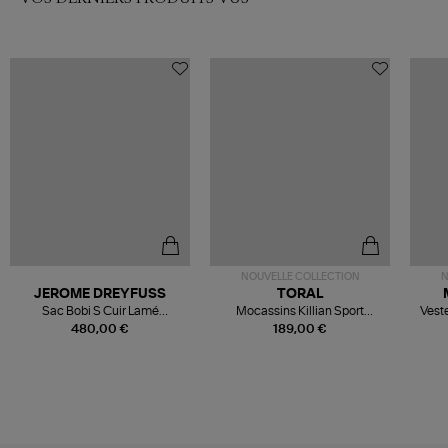
NOUVELLE COLLECTION
N
JEROME DREYFUSS
TORAL
Sac Bobi S Cuir Lamé
Mocassins Killian Sport
Veste
Champagne
Mousse
480,00 €
189,00 €