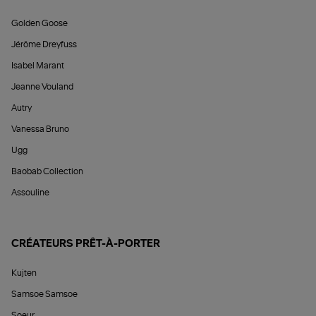
Golden Goose
Jérôme Dreyfuss
Isabel Marant
Jeanne Vouland
Autry
Vanessa Bruno
Ugg
Baobab Collection
Assouline
CRÉATEURS PRÊT-À-PORTER
Kujten
Samsoe Samsoe
Soeur