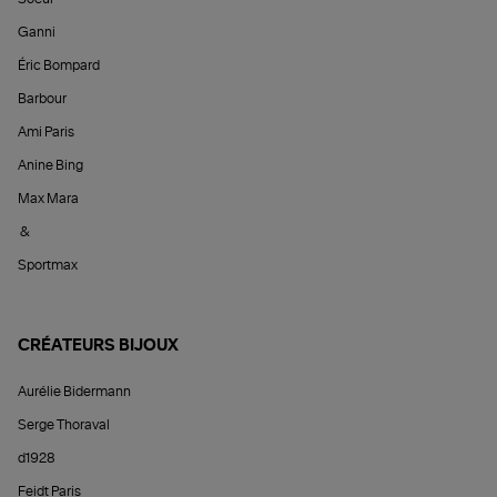
Ganni
Éric Bompard
Barbour
Ami Paris
Anine Bing
Max Mara
&
Sportmax
CRÉATEURS BIJOUX
Aurélie Bidermann
Serge Thoraval
d1928
Feidt Paris