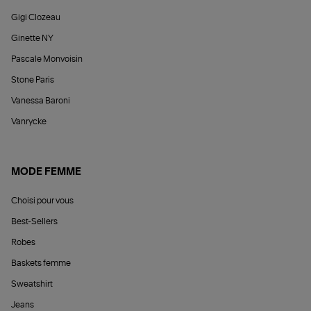
Gigi Clozeau
Ginette NY
Pascale Monvoisin
Stone Paris
Vanessa Baroni
Vanrycke
MODE FEMME
Choisi pour vous
Best-Sellers
Robes
Baskets femme
Sweatshirt
Jeans