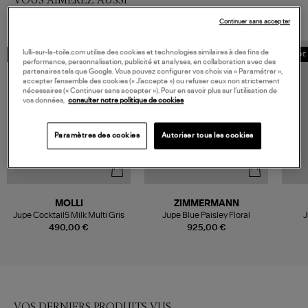
Continuer sans accepter
lulli-sur-la-toile.com utilise des cookies et technologies similaires à des fins de
MADE IN FRANCE
MADE 
performance, personnalisation, publicité et analyses, en collaboration avec des
partenaires tels que Google. Vous pouvez configurer vos choix via « Paramétrer »,
accepter l’ensemble des cookies (« J’accepte ») ou refuser ceux non strictement
nécessaires (« Continuer sans accepter »). Pour en savoir plus sur l’utilisation de
vos données,
consulter notre politique de cookies
Paramètres des cookies
Autoriser tous les cookies
MOLLI
ZIMMERMANN
Jupe Cocktail5 Milk Multi Gris
Jupe Blue Paisley Floral
J
490,00 €
925,00 €
VOS DERNIERS PRODUITS VUS