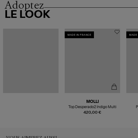
Adoptez
LE LOOK
MADE IN FRANCE
MADE 
MOLLI
Top Desperado2 Indigo Multi
P
420,00 €
VOUS AIMEREZ AUSSI