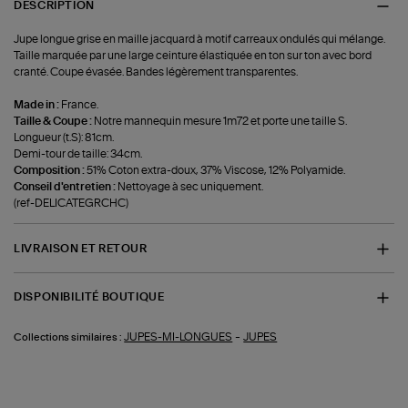
DESCRIPTION
Jupe longue grise en maille jacquard à motif carreaux ondulés qui mélange.
Taille marquée par une large ceinture élastiquée en ton sur ton avec bord
cranté. Coupe évasée. Bandes légèrement transparentes.
Made in :
France.
Taille & Coupe :
Notre mannequin mesure 1m72 et porte une taille S.
Longueur (t.S): 81cm.
Demi-tour de taille: 34cm.
Composition :
51% Coton extra-doux, 37% Viscose, 12% Polyamide.
Conseil d'entretien :
Nettoyage à sec uniquement.
(ref-DELICATEGRCHC)
LIVRAISON ET RETOUR
DISPONIBILITÉ BOUTIQUE
-
JUPES-MI-LONGUES
JUPES
Collections similaires :