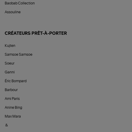
Baobab Collection
Assouline
CRÉATEURS PRÊT-À-PORTER
Kujten
Samsoe Samsoe
Soeur
Ganni
Éric Bompard
Barbour
Ami Paris
Anine Bing
Max Mara
&