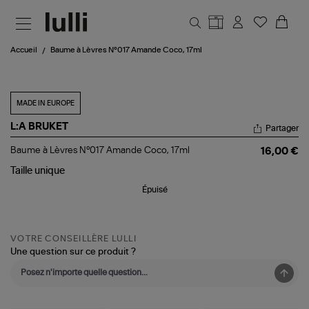
Aller au contenu principal
Accueil
Baume à Lèvres N°017 Amande Coco, 17ml
MADE IN EUROPE
L:A BRUKET
Partager
Baume
Baume à Lèvres N°017 Amande Coco, 17ml
16,00 €
à
Lèvres
Taille
unique
N°017
Épuisé
Amande
Coco,
17ml
VOTRE CONSEILLÈRE LULLI
Une question sur ce produit ?