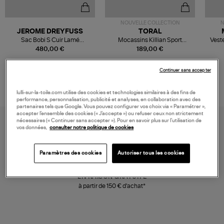
NOUVELLE COLLECTION
N
JEROME DREYFUSS
TORAL
Sac Bobi S Cuir Lamé
Mocassins Killian Sport
Veste
Champagne
Mousse
480,00 €
189,00 €
Continuer sans accepter
lulli-sur-la-toile.com utilise des cookies et technologies similaires à des fins de
performance, personnalisation, publicité et analyses, en collaboration avec des
partenaires tels que Google. Vous pouvez configurer vos choix via « Paramétrer »,
accepter l’ensemble des cookies (« J’accepte ») ou refuser ceux non strictement
nécessaires (« Continuer sans accepter »). Pour en savoir plus sur l’utilisation de
vos données,
consulter notre politique de cookies
Paramètres des cookies
Autoriser tous les cookies
LIVRAISON GRATUITE
à partir de 150 € d'achat*