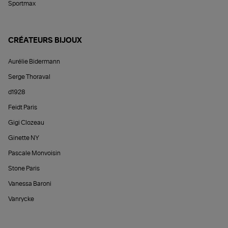
Sportmax
CRÉATEURS BIJOUX
Aurélie Bidermann
Serge Thoraval
d1928
Feidt Paris
Gigi Clozeau
Ginette NY
Pascale Monvoisin
Stone Paris
Vanessa Baroni
Vanrycke