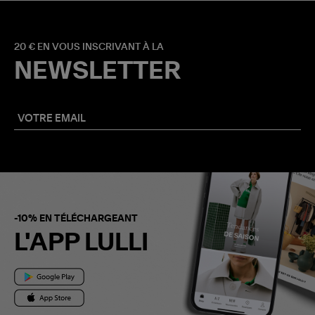
20 € EN VOUS INSCRIVANT À LA
NEWSLETTER
-10% EN TÉLÉCHARGEANT
L'APP LULLI