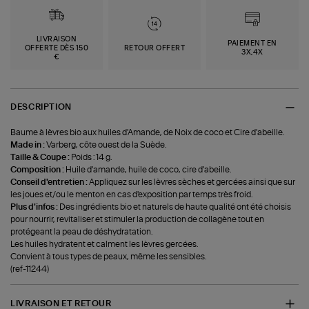
LIVRAISON
PAIEMENT EN
OFFERTE DÈS 150
RETOUR OFFERT
3X,4X
€
DESCRIPTION
Baume à lèvres bio aux huiles d'Amande, de Noix de coco et Cire d'abeille.
Made in :
Varberg, côte ouest de la Suède.
Taille & Coupe :
Poids : 14 g.
Composition :
Huile d'amande, huile de coco, cire d'abeille.
Conseil d'entretien :
Appliquez sur les lèvres sèches et gercées ainsi que sur
les joues et/ou le menton en cas d'exposition par temps très froid.
Plus d'infos :
Des ingrédients bio et naturels de haute qualité ont été choisis
pour nourrir, revitaliser et stimuler la production de collagène tout en
protégeant la peau de déshydratation.
Les huiles hydratent et calment les lèvres gercées.
Convient à tous types de peaux, même les sensibles.
(ref-11244)
LIVRAISON ET RETOUR