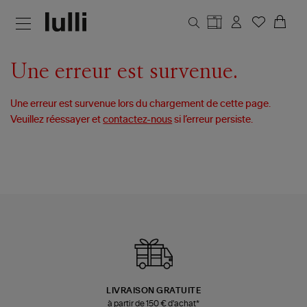
Aller au contenu principal
Une erreur est survenue.
Une erreur est survenue lors du chargement de cette page.
Veuillez réessayer et
contactez-nous
si l’erreur persiste.
LIVRAISON GRATUITE
à partir de 150 € d'achat*