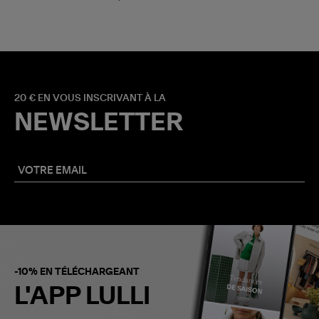
20 € EN VOUS INSCRIVANT À LA
NEWSLETTER
-10% EN TÉLÉCHARGEANT
L'APP LULLI