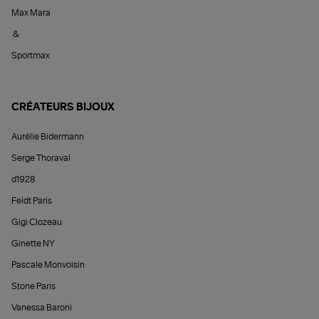
Max Mara
&
Sportmax
CRÉATEURS BIJOUX
Aurélie Bidermann
Serge Thoraval
d1928
Feidt Paris
Gigi Clozeau
Ginette NY
Pascale Monvoisin
Stone Paris
Vanessa Baroni