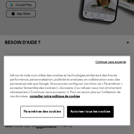
BESOIN D'AIDE ?
À PROPOS
Continuer sans accepter
NOS SERVICES
lulli-sur-la-toile.com utilise des cookies et technologies similaires à des fins de
performance, personnalisation, publicité et analyses, en collaboration avec des
partenaires tels que Google. Vous pouvez configurer vos choix via « Paramétrer »,
accepter l’ensemble des cookies (« J’accepte ») ou refuser ceux non strictement
SERVICE CLIENT
nécessaires (« Continuer sans accepter »). Pour en savoir plus sur l’utilisation de
vos données,
consulter notre politique de cookies
Paramètres des cookies
Autoriser tous les cookies
MODE DE PAIEMENT