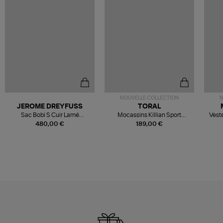
NOUVELLE COLLECTION
N
JEROME DREYFUSS
TORAL
Sac Bobi S Cuir Lamé
Mocassins Killian Sport
Veste
Champagne
Mousse
480,00 €
189,00 €