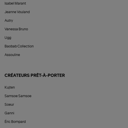
Isabel Marant
Jeanne Vouland
Autry
Vanessa Bruno
Ugg
Baobab Collection
Assouline
CRÉATEURS PRÊT-À-PORTER
Kujten
Samsoe Samsoe
Soeur
Ganni
Éric Bompard