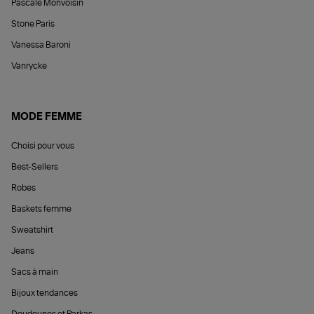
Pascale Monvoisin
Stone Paris
Vanessa Baroni
Vanrycke
MODE FEMME
Choisi pour vous
Best-Sellers
Robes
Baskets femme
Sweatshirt
Jeans
Sacs à main
Bijoux tendances
Doudounes et Parkas