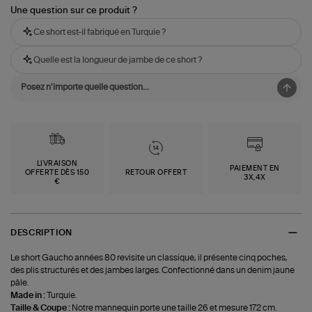
Une question sur ce produit ?
Ce short est-il fabriqué en Turquie ?
Quelle est la longueur de jambe de ce short ?
LIVRAISON
PAIEMENT EN
OFFERTE DÈS 150
RETOUR OFFERT
3X,4X
€
DESCRIPTION
Le short Gaucho années 80 revisite un classique, il présente cinq poches,
des plis structurés et des jambes larges. Confectionné dans un denim jaune
pâle.
Made in :
Turquie.
Taille & Coupe :
Notre mannequin porte une taille 26 et mesure 172 cm.