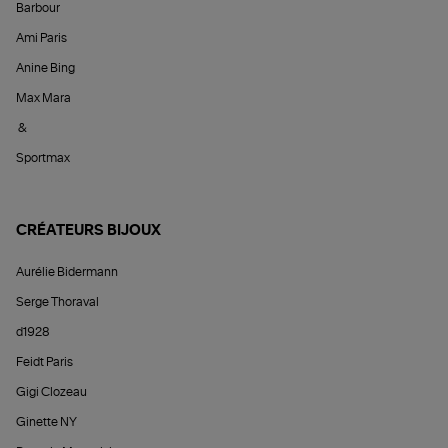
Barbour
Ami Paris
Anine Bing
Max Mara
&
Sportmax
CRÉATEURS BIJOUX
Aurélie Bidermann
Serge Thoraval
d1928
Feidt Paris
Gigi Clozeau
Ginette NY