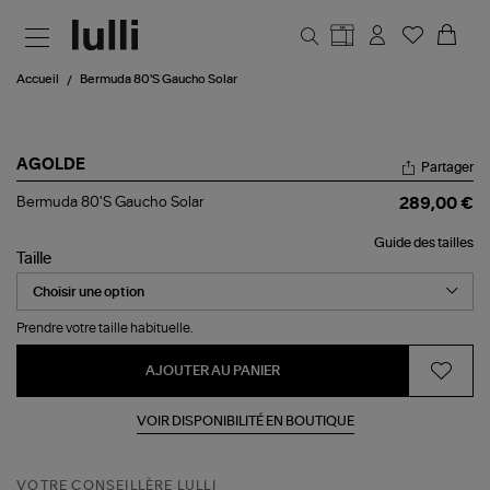
Aller au contenu principal
Accueil
Bermuda 80'S Gaucho Solar
AGOLDE
Partager
Bermuda
Bermuda 80'S Gaucho Solar
289,00 €
80'S
Gaucho
Guide des tailles
Solar
Taille
Prendre votre taille habituelle.
AJOUTER AU PANIER
VOIR DISPONIBILITÉ EN BOUTIQUE
VOTRE CONSEILLÈRE LULLI