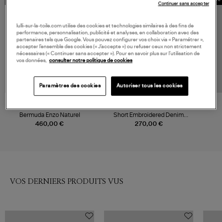
Continuer sans accepter
lulli-sur-la-toile.com utilise des cookies et technologies similaires à des fins de
performance, personnalisation, publicité et analyses, en collaboration avec des
partenaires tels que Google. Vous pouvez configurer vos choix via « Paramétrer »,
accepter l’ensemble des cookies (« J’accepte ») ou refuser ceux non strictement
nécessaires (« Continuer sans accepter »). Pour en savoir plus sur l’utilisation de
vos données,
consulter notre politique de cookies
Paramètres des cookies
Autoriser tous les cookies
MOLLI
FARM RIO
Bermuda Enzo Naturel
Short Embroidered Denim
Seas Desire
460,00 €
270,00 €
VOS DERNIERS PRODUITS VUS