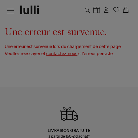
Aller au contenu principal
Une erreur est survenue.
Une erreur est survenue lors du chargement de cette page.
Veuillez réessayer et
contactez-nous
si l’erreur persiste.
LIVRAISON GRATUITE
à partir de 150 € d'achat*