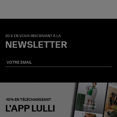
20 € EN VOUS INSCRIVANT À LA
NEWSLETTER
-10% EN TÉLÉCHARGEANT
L'APP LULLI