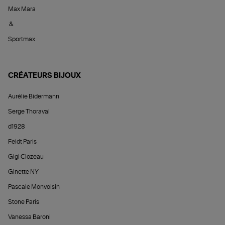
Max Mara
&
Sportmax
CRÉATEURS BIJOUX
Aurélie Bidermann
Serge Thoraval
d1928
Feidt Paris
Gigi Clozeau
Ginette NY
Pascale Monvoisin
Stone Paris
Vanessa Baroni