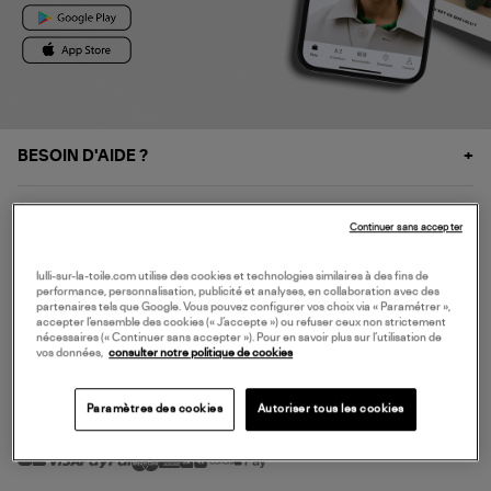
BESOIN D'AIDE ?
À PROPOS
Continuer sans accepter
NOS SERVICES
lulli-sur-la-toile.com utilise des cookies et technologies similaires à des fins de
performance, personnalisation, publicité et analyses, en collaboration avec des
partenaires tels que Google. Vous pouvez configurer vos choix via « Paramétrer »,
accepter l’ensemble des cookies (« J’accepte ») ou refuser ceux non strictement
SERVICE CLIENT
nécessaires (« Continuer sans accepter »). Pour en savoir plus sur l’utilisation de
vos données,
consulter notre politique de cookies
Paramètres des cookies
Autoriser tous les cookies
MODE DE PAIEMENT