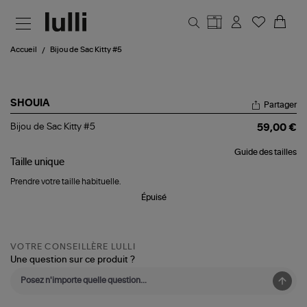
Aller au contenu principal
Accueil
Bijou de Sac Kitty #5
SHOUIA
Partager
Bijou
Bijou de Sac Kitty #5
59,00 €
de
Sac
Guide des tailles
Kitty
Taille
unique
#5
Prendre votre taille habituelle.
Épuisé
VOTRE CONSEILLÈRE LULLI
Une question sur ce produit ?