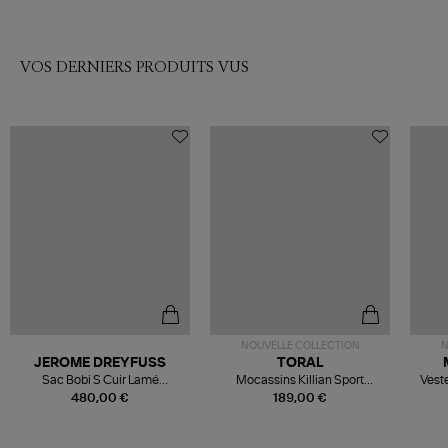
VOS DERNIERS PRODUITS VUS
NOUVELLE COLLECTION
N
JEROME DREYFUSS
TORAL
Sac Bobi S Cuir Lamé
Mocassins Killian Sport
Veste
Champagne
Mousse
480,00 €
189,00 €