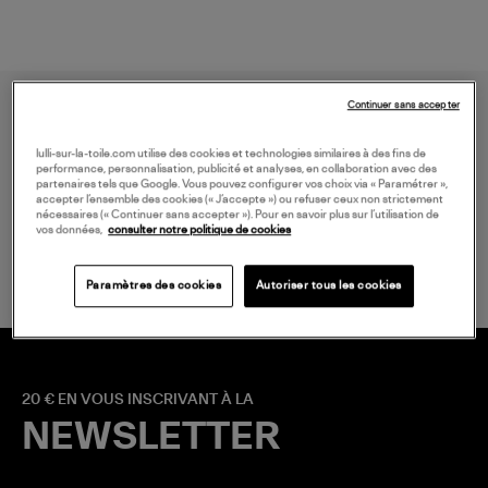
Continuer sans accepter
lulli-sur-la-toile.com utilise des cookies et technologies similaires à des fins de
performance, personnalisation, publicité et analyses, en collaboration avec des
partenaires tels que Google. Vous pouvez configurer vos choix via « Paramétrer »,
accepter l’ensemble des cookies (« J’accepte ») ou refuser ceux non strictement
nécessaires (« Continuer sans accepter »). Pour en savoir plus sur l’utilisation de
LIVRAISON GRATUITE
vos données,
consulter notre politique de cookies
à partir de 150 € d'achat*
Paramètres des cookies
Autoriser tous les cookies
20 € EN VOUS INSCRIVANT À LA
NEWSLETTER