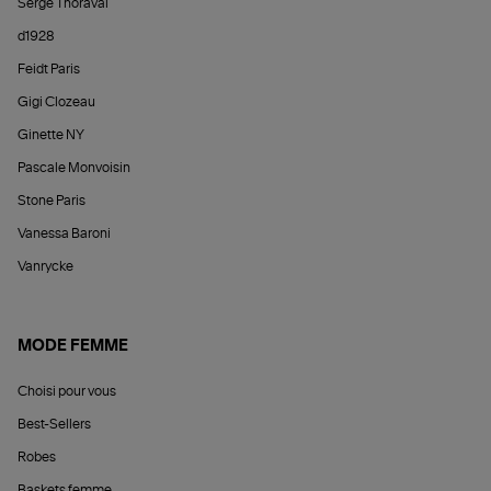
Serge Thoraval
d1928
Feidt Paris
Gigi Clozeau
Ginette NY
Pascale Monvoisin
Stone Paris
Vanessa Baroni
Vanrycke
MODE FEMME
Choisi pour vous
Best-Sellers
Robes
Baskets femme