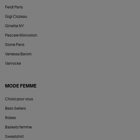
Feidt Paris
Gigi Clozeau
Ginette NY
Pascale Monvoisin
Stone Paris
Vanessa Baroni
Vanrycke
MODE FEMME
Choisi pour vous
Best-Sellers
Robes
Baskets femme
Sweatshirt