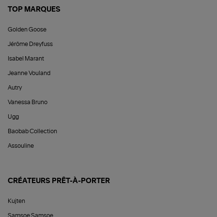
TOP MARQUES
Golden Goose
Jérôme Dreyfuss
Isabel Marant
Jeanne Vouland
Autry
Vanessa Bruno
Ugg
Baobab Collection
Assouline
CRÉATEURS PRÊT-À-PORTER
Kujten
Samsoe Samsoe