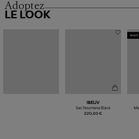
Adoptez
LE LOOK
MADE 
IBELIV
Sac Noumena Black
Mai
220,00 €