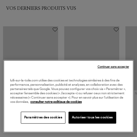
VOS DERNIERS PRODUITS VUS
Continuer sans accepter
lulli-sur-la-toile.com utilise des cookies et technologies similaires à des fins de
performance, personnalisation, publicité et analyses, en collaboration avec des
partenaires tels que Google. Vous pouvez configurer vos choix via « Paramétrer »,
accepter l’ensemble des cookies (« J’accepte ») ou refuser ceux non strictement
NOUVELLE COLLECTION
N
nécessaires (« Continuer sans accepter »). Pour en savoir plus sur l’utilisation de
JEROME DREYFUSS
TORAL
vos données,
consulter notre politique de cookies
Sac Bobi S Cuir Lamé
Mocassins Killian Sport
Champagne
Mousse
480,00 €
189,00 €
Paramètres des cookies
Autoriser tous les cookies