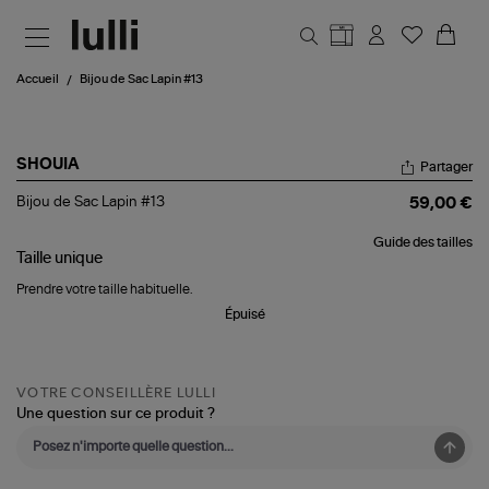
Aller au contenu principal
Accueil
Bijou de Sac Lapin #13
SHOUIA
Partager
Bijou
Bijou de Sac Lapin #13
59,00 €
de
Sac
Guide des tailles
Lapin
Taille
unique
#13
Prendre votre taille habituelle.
Épuisé
VOTRE CONSEILLÈRE LULLI
Une question sur ce produit ?