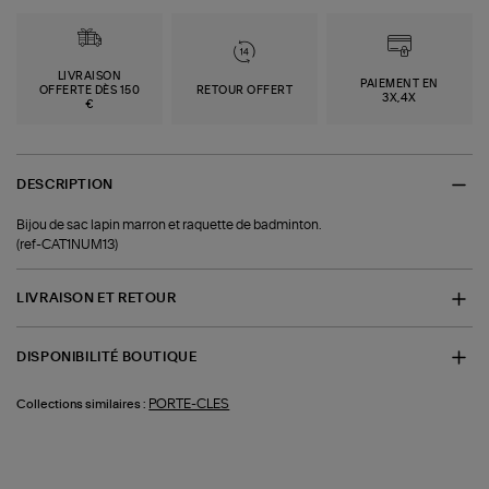
LIVRAISON
PAIEMENT EN
OFFERTE DÈS 150
RETOUR OFFERT
3X,4X
€
DESCRIPTION
Bijou de sac lapin marron et raquette de badminton.
(ref-CAT1NUM13)
LIVRAISON ET RETOUR
DISPONIBILITÉ BOUTIQUE
PORTE-CLES
Collections similaires :