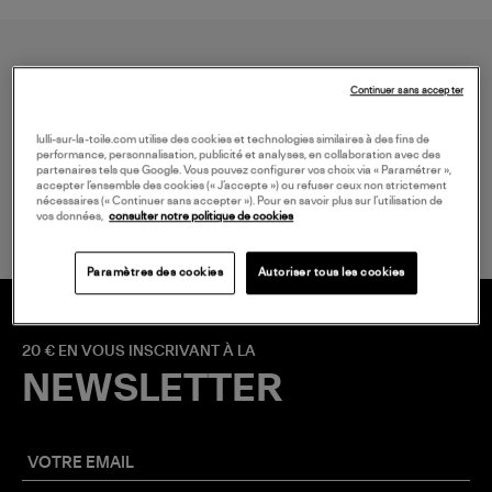
Continuer sans accepter
lulli-sur-la-toile.com utilise des cookies et technologies similaires à des fins de
performance, personnalisation, publicité et analyses, en collaboration avec des
partenaires tels que Google. Vous pouvez configurer vos choix via « Paramétrer »,
LIVRAISON GRATUITE
accepter l’ensemble des cookies (« J’accepte ») ou refuser ceux non strictement
à partir de 150 € d'achat*
nécessaires (« Continuer sans accepter »). Pour en savoir plus sur l’utilisation de
vos données,
consulter notre politique de cookies
Paramètres des cookies
Autoriser tous les cookies
20 € EN VOUS INSCRIVANT À LA
NEWSLETTER