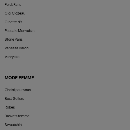
Feidt Paris
Gigi Clozeau
Ginette NY
Pascale Monvoisin
Stone Paris
Vanessa Baroni
Vanrycke
MODE FEMME
Choisi pour vous
Best-Sellers
Robes
Baskets femme
Sweatshirt