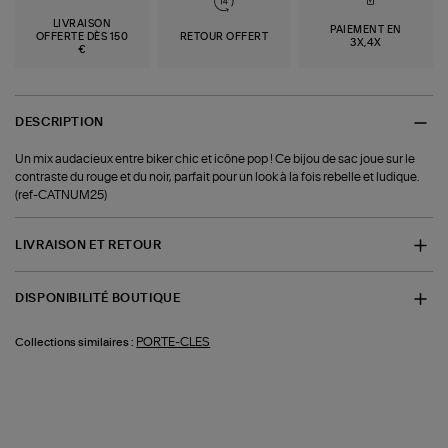
LIVRAISON
PAIEMENT EN
OFFERTE DÈS 150
RETOUR OFFERT
3X,4X
€
DESCRIPTION
Un mix audacieux entre biker chic et icône pop ! Ce bijou de sac joue sur le
contraste du rouge et du noir, parfait pour un look à la fois rebelle et ludique.
(ref-CATNUM25)
LIVRAISON ET RETOUR
DISPONIBILITÉ BOUTIQUE
PORTE-CLES
Collections similaires :