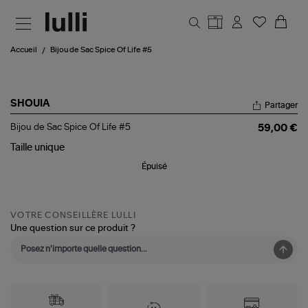
Aller au contenu principal
Accueil
Bijou de Sac Spice Of Life #5
SHOUIA
Partager
Bijou
Bijou de Sac Spice Of Life #5
59,00 €
de
Sac
Taille
unique
Spice
Épuisé
Of
Life
#5
VOTRE CONSEILLÈRE LULLI
Une question sur ce produit ?