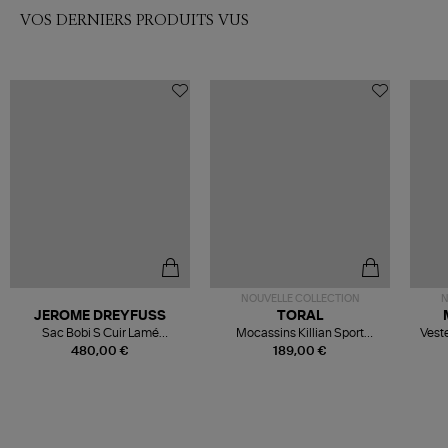
VOS DERNIERS PRODUITS VUS
NOUVELLE COLLECTION
N
JEROME DREYFUSS
TORAL
Sac Bobi S Cuir Lamé
Mocassins Killian Sport
Veste
Champagne
Mousse
480,00 €
189,00 €