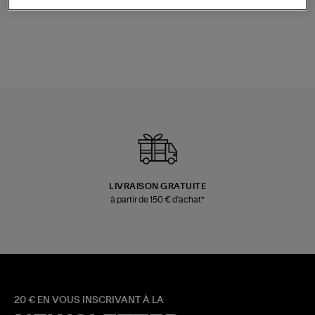
Champagne
Mousse
480,00 €
189,00 €
LIVRAISON GRATUITE
à partir de 150 € d'achat*
20 € EN VOUS INSCRIVANT À LA