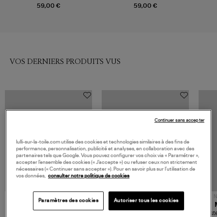
Green
59,00 €
59,00 €
VOS DERNIERS PRODUITS VUS
Continuer sans accepter
lulli-sur-la-toile.com utilise des cookies et technologies similaires à des fins de
performance, personnalisation, publicité et analyses, en collaboration avec des
partenaires tels que Google. Vous pouvez configurer vos choix via « Paramétrer »,
accepter l’ensemble des cookies (« J’accepte ») ou refuser ceux non strictement
nécessaires (« Continuer sans accepter »). Pour en savoir plus sur l’utilisation de
vos données,
consulter notre politique de cookies
NOUVELLE COLLECTION
N
Paramètres des cookies
Autoriser tous les cookies
JEROME DREYFUSS
TORAL
Sac Bobi S Cuir Lamé
Mocassins Killian Sport
Veste