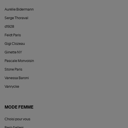
Aurélie Bidermann
Serge Thoraval
d1928
Feidt Paris
Gigi Clozeau
Ginette NY
Pascale Monvoisin
Stone Paris
Vanessa Baroni
Vanrycke
MODE FEMME
Choisi pour vous
Best-Sellers