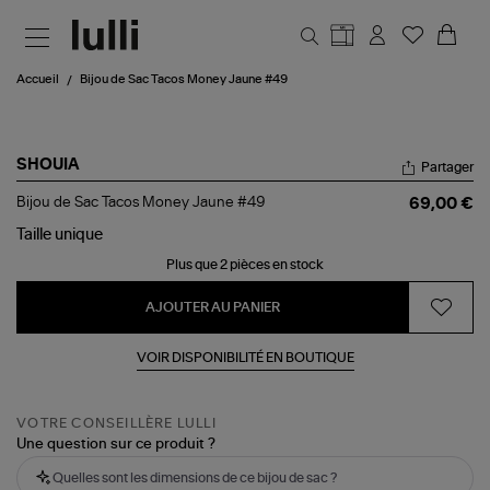
Aller au contenu principal
Accueil
Bijou de Sac Tacos Money Jaune #49
SHOUIA
Partager
Bijou
Bijou de Sac Tacos Money Jaune #49
69,00 €
de
Sac
Taille
unique
Tacos
Plus que 2 pièces en stock
Money
Jaune
#49
AJOUTER AU PANIER
VOIR DISPONIBILITÉ EN BOUTIQUE
VOTRE CONSEILLÈRE LULLI
Une question sur ce produit ?
Quelles sont les dimensions de ce bijou de sac ?