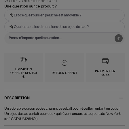
VOTRE CONSEILLÈRE LULLI
Une question sur ce produit ?
Est-ce que l'ours en peluche est amovible ?
Quelles sont les dimensions de ce bijou de sac ?
LIVRAISON
PAIEMENT EN
OFFERTE DÈS 150
RETOUR OFFERT
3X,4X
€
DESCRIPTION
Un adorable ourson et des charms baseball pour réveiller l’enfant en vous !
Un bijou de sac parfait pour ceux qui rêvent encore et toujours de New York.
(ref-CATNUM26NOI)