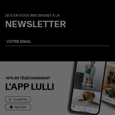
20 € EN VOUS INSCRIVANT À LA
NEWSLETTER
-10% EN TÉLÉCHARGEANT
L'APP LULLI