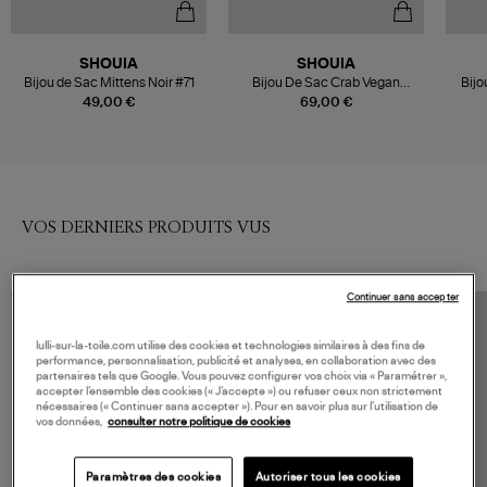
SHOUIA
SHOUIA
Bijou de Sac Mittens Noir #71
Bijou De Sac Crab Vegan
Bijo
Leather Black
49,00 €
69,00 €
VOS DERNIERS PRODUITS VUS
Continuer sans accepter
lulli-sur-la-toile.com utilise des cookies et technologies similaires à des fins de
performance, personnalisation, publicité et analyses, en collaboration avec des
partenaires tels que Google. Vous pouvez configurer vos choix via « Paramétrer »,
accepter l’ensemble des cookies (« J’accepte ») ou refuser ceux non strictement
nécessaires (« Continuer sans accepter »). Pour en savoir plus sur l’utilisation de
vos données,
consulter notre politique de cookies
Paramètres des cookies
Autoriser tous les cookies