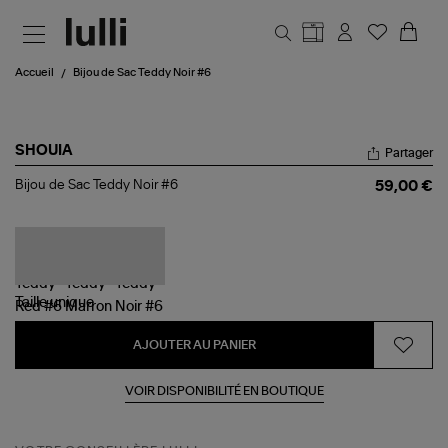
Aller au contenu principal
Accueil
Bijou de Sac Teddy Noir #6
SHOUIA
Partager
Bijou
Bijou de Sac Teddy Noir #6
59,00 €
de
Sac
Teddy
Noir
#6
Taille
unique
AJOUTER AU PANIER
VOIR DISPONIBILITÉ EN BOUTIQUE