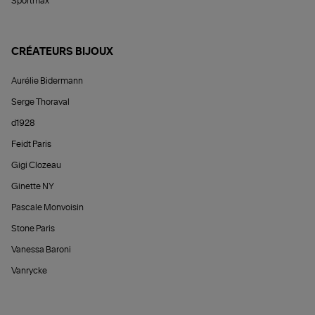
Sportmax
CRÉATEURS BIJOUX
Aurélie Bidermann
Serge Thoraval
d1928
Feidt Paris
Gigi Clozeau
Ginette NY
Pascale Monvoisin
Stone Paris
Vanessa Baroni
Vanrycke