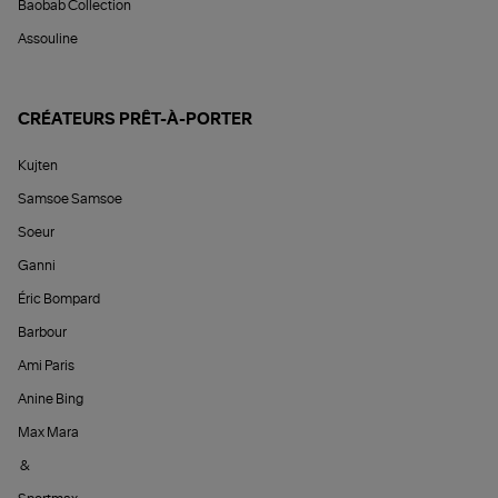
Baobab Collection
Assouline
CRÉATEURS PRÊT-À-PORTER
Kujten
Samsoe Samsoe
Soeur
Ganni
Éric Bompard
Barbour
Ami Paris
Anine Bing
Max Mara
&