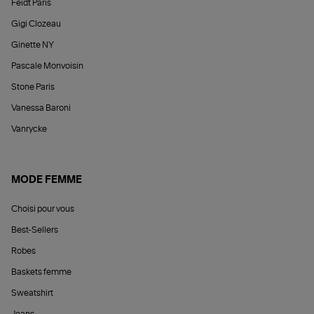
Feidt Paris
Gigi Clozeau
Ginette NY
Pascale Monvoisin
Stone Paris
Vanessa Baroni
Vanrycke
MODE FEMME
Choisi pour vous
Best-Sellers
Robes
Baskets femme
Sweatshirt