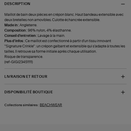
DESCRIPTION
Maillot de bain deux pièces en crépon blanc. Haut bandeau extensible avec
deux bretelles non amovibles. Culotte échancrée extensible.
Made in :
Angleterre.
Composition :
96% nylon, 4% élasthanne.
Conseil d'entretien :
Lavage à la main.
Plus d'infos :
Ce maillot est confectionné à partir d'un tissu innovant
"Signature Crinkle" : un crépon galbant et extensible qui s'adapte à toutes les
tailles. Il retrouve sa forme initiale après chaque utilisation.
Risque de transparence.
(ref-GIGI23451111)
LIVRAISON ET RETOUR
DISPONIBILITÉ BOUTIQUE
BEACHWEAR
Collections similaires :