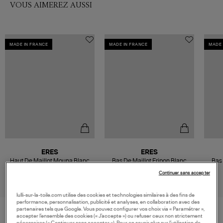
VOUS AIMEREZ AUSSI
MADE IN FRANCE
MADE IN FRANCE
MADE 
ERES
ERES
Haut De Maillot Mouna Blanc
Bas De Maillot Fripon Blanc
Bas
170,00 €
180,00 €
Continuer sans accepter
lulli-sur-la-toile.com utilise des cookies et technologies similaires à des fins de
performance, personnalisation, publicité et analyses, en collaboration avec des
partenaires tels que Google. Vous pouvez configurer vos choix via « Paramétrer »,
accepter l’ensemble des cookies (« J’accepte ») ou refuser ceux non strictement