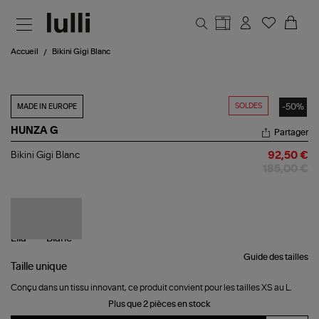
Aller au contenu principal
Accueil
Bikini Gigi Blanc
SOLDES
-50%
MADE IN EUROPE
HUNZA G
Partager
Bikini
Bikini Gigi Blanc
92,50 €
Gigi
185,00 €
Blanc
Guide des tailles
Taille
unique
Conçu dans un tissu innovant, ce produit convient pour les tailles XS au L.
Plus que 2 pièces en stock