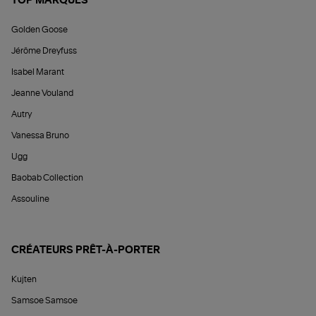
TOP MARQUES
Golden Goose
Jérôme Dreyfuss
Isabel Marant
Jeanne Vouland
Autry
Vanessa Bruno
Ugg
Baobab Collection
Assouline
CRÉATEURS PRÊT-À-PORTER
Kujten
Samsoe Samsoe