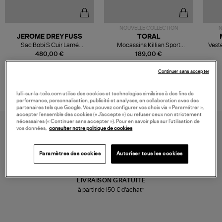
NOUVELLE COLLECTION
N
JEROME DREYFUSS
TORAL
Sac Bobi S Cuir Lamé
Mocassins Killian Sport
Veste
Champagne
Mousse
480,00 €
189,00 €
Continuer sans accepter
lulli-sur-la-toile.com utilise des cookies et technologies similaires à des fins de
performance, personnalisation, publicité et analyses, en collaboration avec des
partenaires tels que Google. Vous pouvez configurer vos choix via « Paramétrer »,
accepter l’ensemble des cookies (« J’accepte ») ou refuser ceux non strictement
nécessaires (« Continuer sans accepter »). Pour en savoir plus sur l’utilisation de
vos données,
consulter notre politique de cookies
Paramètres des cookies
Autoriser tous les cookies
LIVRAISON GRATUITE
à partir de 150 € d'achat*