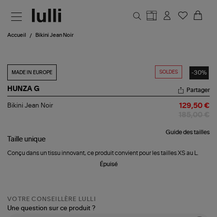
Aller au contenu principal
Accueil
Bikini Jean Noir
SOLDES
-30%
MADE IN EUROPE
HUNZA G
Partager
Bikini
Bikini Jean Noir
129,50 €
Jean
185,00 €
Noir
Guide des tailles
Taille
unique
Conçu dans un tissu innovant, ce produit convient pour les tailles XS au L.
Épuisé
VOTRE CONSEILLÈRE LULLI
Une question sur ce produit ?