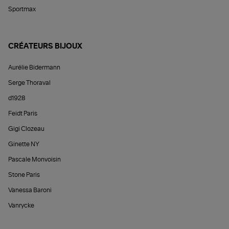
Sportmax
CRÉATEURS BIJOUX
Aurélie Bidermann
Serge Thoraval
d1928
Feidt Paris
Gigi Clozeau
Ginette NY
Pascale Monvoisin
Stone Paris
Vanessa Baroni
Vanrycke