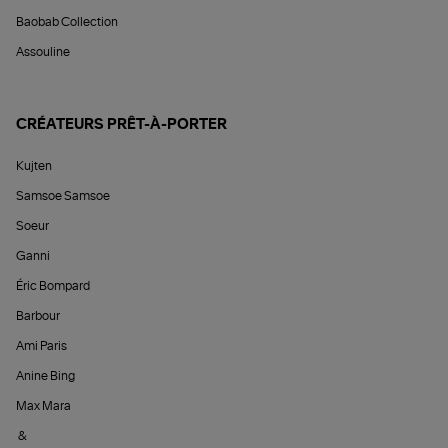
Baobab Collection
Assouline
CRÉATEURS PRÊT-À-PORTER
Kujten
Samsoe Samsoe
Soeur
Ganni
Éric Bompard
Barbour
Ami Paris
Anine Bing
Max Mara
&