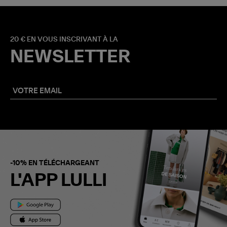
20 € EN VOUS INSCRIVANT À LA
NEWSLETTER
-10% EN TÉLÉCHARGEANT
L'APP LULLI