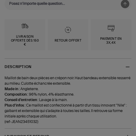
LIVRAISON
PAIEMENT EN
OFFERTE DÈS 150
RETOUR OFFERT
3X,4X
€
DESCRIPTION
Maillot de bain deux pièces en crépon noir. Haut bandeau extensible resserré
au milieu. Culotte échancrée extensible.
Made in :
Angleterre.
Composition :
96% nylon, 4% élasthanne.
Conseil d'entretien :
Lavage à la main.
Plus d'infos :
Ce maillot est confectionné à partir d'un tissu innovant "Nile" :
galbant et extensible qui s'adapte à toutes les tailles. Il retrouve sa forme
initiale après chaque utilisation.
(ref-JEAN23451032)