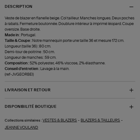
DESCRIPTION
Veste de blazer en flanelle beige. Col tailleur. Manches longues. Deux poches
à rabats. Fermeture boutonnée. Doublure intérieur à imprimé léopard. Coupe
oversize. Base droite.
Made in :
Portugal.
Taille & Coupe :
Notre mannequin porte une taille 36 et mesure 172 cm.
Longueur (taille 36) : 80 cm.
Demi-tour de poitrine : 50 cm.
Longueur de manches : 59 cm.
Composition :
52% polyester, 46% viscose, 2% élasthanne.
Conseil d'entretien :
Lavage à la main.
(ref-JVGEORBEI)
LIVRAISON ET RETOUR
DISPONIBILITÉ BOUTIQUE
-
-
VESTES & BLAZERS
BLAZERS & TAILLEURS
Collections similaires :
JEANNE VOULAND