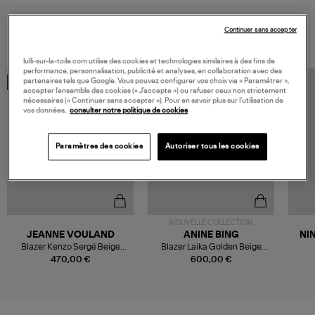
VOUS AIMEREZ AUSSI
Continuer sans accepter
lulli-sur-la-toile.com utilise des cookies et technologies similaires à des fins de
performance, personnalisation, publicité et analyses, en collaboration avec des
partenaires tels que Google. Vous pouvez configurer vos choix via « Paramétrer »,
MADE IN EUROPE
accepter l’ensemble des cookies (« J’accepte ») ou refuser ceux non strictement
nécessaires (« Continuer sans accepter »). Pour en savoir plus sur l’utilisation de
vos données,
consulter notre politique de cookies
Paramètres des cookies
Autoriser tous les cookies
NOUVELLE COLLECTION
JEANNE VOULAND
ANINE BING
NI
Blazer Kenzo Sergé Beige
Blazer Laika Golden Beige
Doublure Léopard
Leopard
470,00 €
600,00 €