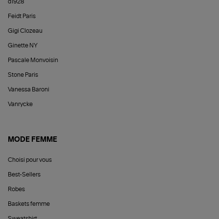
d1928
Feidt Paris
Gigi Clozeau
Ginette NY
Pascale Monvoisin
Stone Paris
Vanessa Baroni
Vanrycke
MODE FEMME
Choisi pour vous
Best-Sellers
Robes
Baskets femme
Sweatshirt