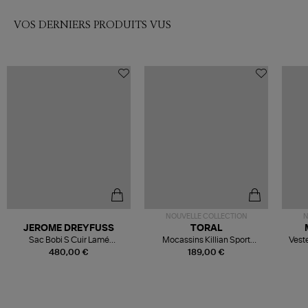
VOS DERNIERS PRODUITS VUS
NOUVELLE COLLECTION
N
JEROME DREYFUSS
TORAL
Sac Bobi S Cuir Lamé
Mocassins Killian Sport
Veste
Champagne
Mousse
480,00 €
189,00 €