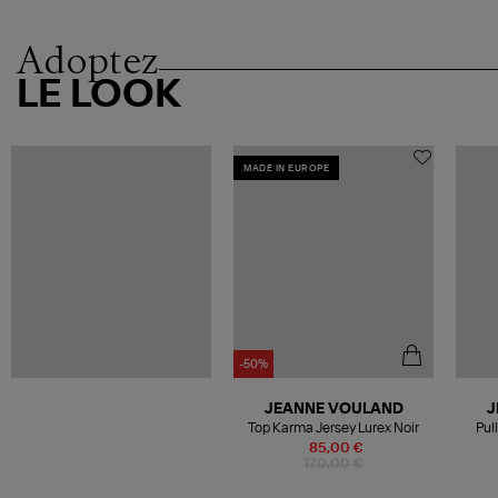
Adoptez
LE LOOK
MADE IN EUROPE
-50%
JEANNE VOULAND
J
Top Karma Jersey Lurex Noir
Pul
85,00 €
170,00 €