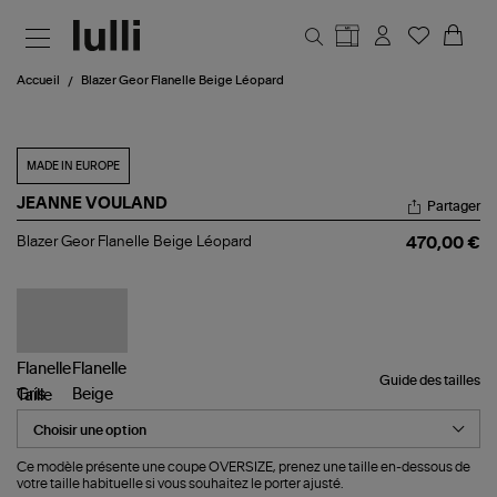
Aller au contenu principal
Accueil
Blazer Geor Flanelle Beige Léopard
MADE IN EUROPE
JEANNE VOULAND
Partager
Blazer
Blazer Geor Flanelle Beige Léopard
470,00 €
Geor
Flanelle
Beige
Léopard
Guide des tailles
Taille
Ce modèle présente une coupe OVERSIZE, prenez une taille en-dessous de
votre taille habituelle si vous souhaitez le porter ajusté.