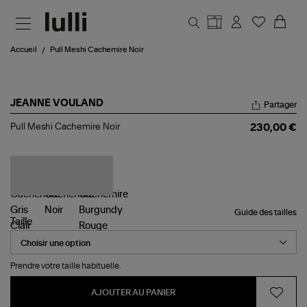
Aller au contenu principal
Accueil
Pull Meshi Cachemire Noir
JEANNE VOULAND
Partager
Pull
Pull Meshi Cachemire Noir
230,00 €
Meshi
Cachemire
Noir
Guide des tailles
Taille
Prendre votre taille habituelle.
AJOUTER AU PANIER