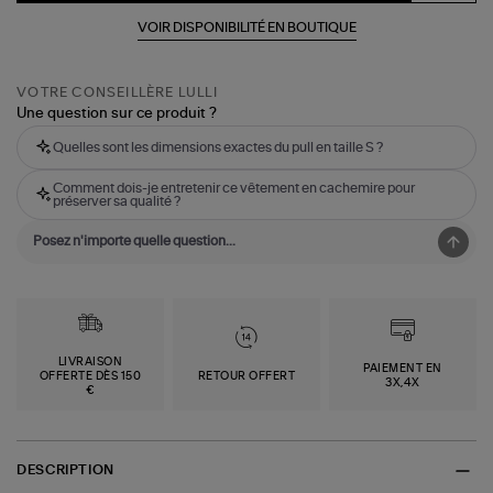
VOIR DISPONIBILITÉ EN BOUTIQUE
VOTRE CONSEILLÈRE LULLI
Une question sur ce produit ?
Quelles sont les dimensions exactes du pull en taille S ?
Comment dois-je entretenir ce vêtement en cachemire pour
préserver sa qualité ?
LIVRAISON
PAIEMENT EN
OFFERTE DÈS 150
RETOUR OFFERT
3X,4X
€
DESCRIPTION