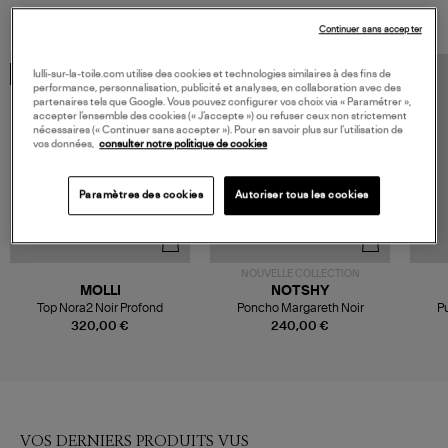
Continuer sans accepter
lulli-sur-la-toile.com utilise des cookies et technologies similaires à des fins de
MADE IN EUROPE
performance, personnalisation, publicité et analyses, en collaboration avec des
partenaires tels que Google. Vous pouvez configurer vos choix via « Paramétrer »,
accepter l’ensemble des cookies (« J’accepte ») ou refuser ceux non strictement
nécessaires (« Continuer sans accepter »). Pour en savoir plus sur l’utilisation de
vos données,
consulter notre politique de cookies
Paramètres des cookies
Autoriser tous les cookies
NOUVELLE COLLECTION
MOLLI
NOTSHY
Top Nora2 Noir Profond
Poncho Margareth Noir
Pu
320,00 €
240,00 €
VOS DERNIERS PRODUITS VUS