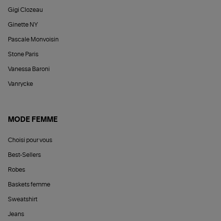
Gigi Clozeau
Ginette NY
Pascale Monvoisin
Stone Paris
Vanessa Baroni
Vanrycke
MODE FEMME
Choisi pour vous
Best-Sellers
Robes
Baskets femme
Sweatshirt
Jeans