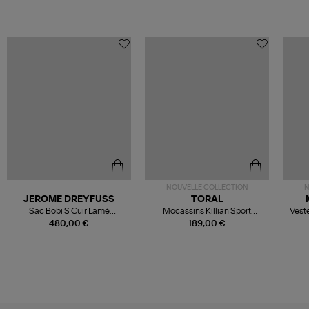
NOUVELLE COLLECTION
N
JEROME DREYFUSS
TORAL
Sac Bobi S Cuir Lamé
Mocassins Killian Sport
Veste
Champagne
Mousse
480,00 €
189,00 €