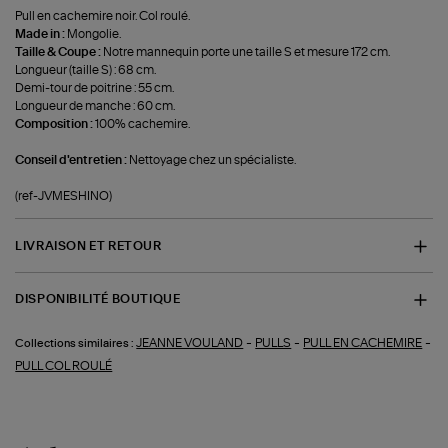
Pull en cachemire noir. Col roulé.
Made in :
Mongolie.
Taille & Coupe :
Notre mannequin porte une taille S et mesure 172 cm.
Longueur (taille S) : 68 cm.
Demi-tour de poitrine : 55 cm.
Longueur de manche : 60 cm.
Composition :
100% cachemire.
Conseil d'entretien :
Nettoyage chez un spécialiste.
(ref-JVMESHINO)
LIVRAISON ET RETOUR
DISPONIBILITÉ BOUTIQUE
-
-
-
JEANNE VOULAND
PULLS
PULL EN CACHEMIRE
Collections similaires :
PULL COL ROULÉ