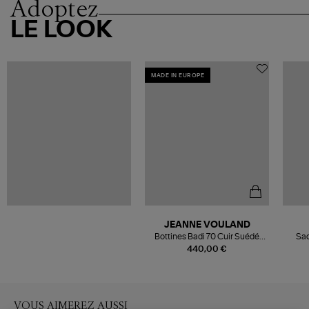
Adoptez
LE LOOK
MADE IN EUROPE
JEANNE VOULAND
Bottines Badi 70 Cuir Suédé
Sac
Noir
440,00 €
VOUS AIMEREZ AUSSI