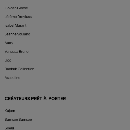
Golden Goose
Jérôme Dreyfuss
Isabel Marant
Jeanne Vouland
Autry
Vanessa Bruno
Ugg
Baobab Collection
Assouline
CRÉATEURS PRÊT-À-PORTER
Kujten
Samsoe Samsoe
Soeur