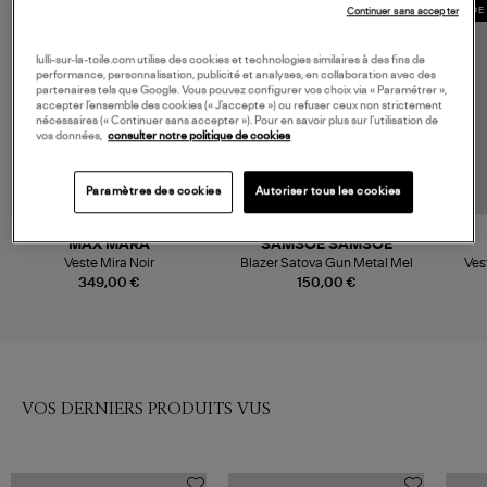
MADE 
Continuer sans accepter
lulli-sur-la-toile.com utilise des cookies et technologies similaires à des fins de
performance, personnalisation, publicité et analyses, en collaboration avec des
partenaires tels que Google. Vous pouvez configurer vos choix via « Paramétrer »,
accepter l’ensemble des cookies (« J’accepte ») ou refuser ceux non strictement
nécessaires (« Continuer sans accepter »). Pour en savoir plus sur l’utilisation de
vos données,
consulter notre politique de cookies
Paramètres des cookies
Autoriser tous les cookies
MAX MARA
SAMSOE SAMSOE
Veste Mira Noir
Blazer Satova Gun Metal Mel
Ves
349,00 €
150,00 €
VOS DERNIERS PRODUITS VUS