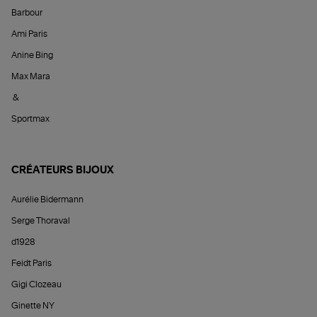
Barbour
Ami Paris
Anine Bing
Max Mara
&
Sportmax
CRÉATEURS BIJOUX
Aurélie Bidermann
Serge Thoraval
d1928
Feidt Paris
Gigi Clozeau
Ginette NY