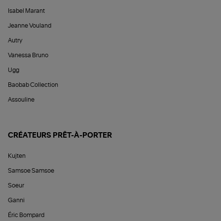
Isabel Marant
Jeanne Vouland
Autry
Vanessa Bruno
Ugg
Baobab Collection
Assouline
CRÉATEURS PRÊT-À-PORTER
Kujten
Samsoe Samsoe
Soeur
Ganni
Éric Bompard