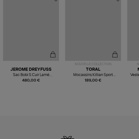
NOUVELLE COLLECTION
N
JEROME DREYFUSS
TORAL
Sac Bobi S Cuir Lamé
Mocassins Killian Sport
Veste
Champagne
Mousse
480,00 €
189,00 €