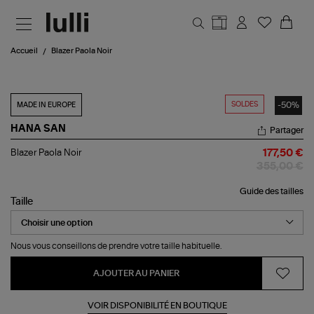
Aller au contenu principal
Accueil
Blazer Paola Noir
SOLDES
-50%
MADE IN EUROPE
HANA SAN
Partager
Blazer
Blazer Paola Noir
177,50 €
Paola
355,00 €
Noir
Guide des tailles
Taille
Nous vous conseillons de prendre votre taille habituelle.
AJOUTER AU PANIER
VOIR DISPONIBILITÉ EN BOUTIQUE