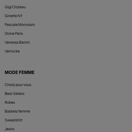
Gigi Clozeau
Ginette NY
Pascale Monvoisin
Stone Paris
Vanessa Baroni
Vanrycke
MODE FEMME
Choisi pour vous
Best-Sellers
Robes
Baskets femme
Sweatshirt
Jeans