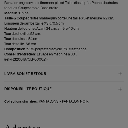
Pantalon en jersey noir finement plissé. Taille élastiquée. Poches latérales
fendues. Coupe ample. Base droite.
Made in :
Chine.
Taille & Coupe :
Notre mannequin porte une taille XS et mesure 172 cm.
Longueur de jambe (taille XS) : 70,5 cm.
Hauteur de fourche : Avant 34 cm, arrière 40 cm.
Tour de cheville : 52 cm.
Tour de cuisse : 54 cm.
Tour de taille : 66 cm.
Composition :
93% polyester recyclé, 7% élasthanne.
Conseil d'entretien :
Lavage en machine à 30°.
(ref-F21200187CLR000021)
LIVRAISON ET RETOUR
DISPONIBILITÉ BOUTIQUE
-
PANTALONS
PANTALON NOIR
Collections similaires :