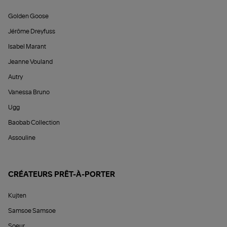
Golden Goose
Jérôme Dreyfuss
Isabel Marant
Jeanne Vouland
Autry
Vanessa Bruno
Ugg
Baobab Collection
Assouline
CRÉATEURS PRÊT-À-PORTER
Kujten
Samsoe Samsoe
Soeur