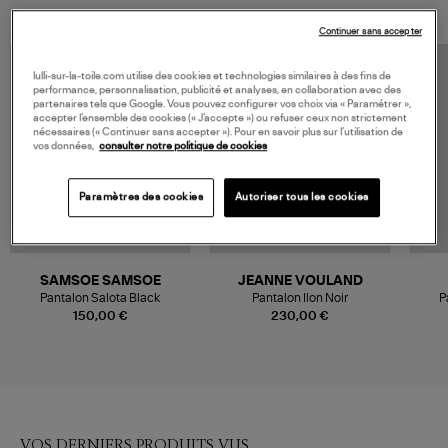
Continuer sans accepter
MADE IN EUROPE
lulli-sur-la-toile.com utilise des cookies et technologies similaires à des fins de
performance, personnalisation, publicité et analyses, en collaboration avec des
partenaires tels que Google. Vous pouvez configurer vos choix via « Paramétrer »,
accepter l’ensemble des cookies (« J’accepte ») ou refuser ceux non strictement
nécessaires (« Continuer sans accepter »). Pour en savoir plus sur l’utilisation de
vos données,
consulter notre politique de cookies
Paramètres des cookies
Autoriser tous les cookies
SAMSOE SAMSOE
JEANNE VOULAND
Pantalon Salota Black
Pantalon Ilon Noir
P
150,00 €
230,00 €
VOS DERNIERS PRODUITS VUS