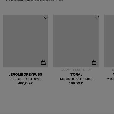
NOUVELLE COLLECTION
N
JEROME DREYFUSS
TORAL
Sac Bobi S Cuir Lamé
Mocassins Killian Sport
Veste
Champagne
Mousse
480,00 €
189,00 €