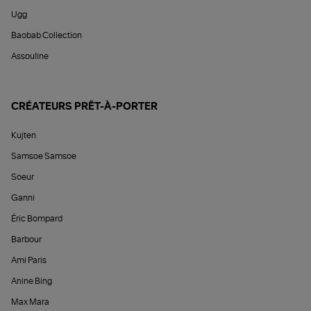
Ugg
Baobab Collection
Assouline
CRÉATEURS PRÊT-À-PORTER
Kujten
Samsoe Samsoe
Soeur
Ganni
Éric Bompard
Barbour
Ami Paris
Anine Bing
Max Mara