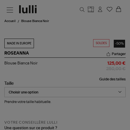
Aller au contenu principal
Accueil
Blouse Bianca Noir
SOLDES
-50%
MADE IN EUROPE
ROSEANNA
Partager
Blouse
Blouse Bianca Noir
125,00 €
Bianca
250,00 €
Noir
Guide des tailles
Taille
Prendre votre taille habituelle.
VOTRE CONSEILLÈRE LULLI
Une question sur ce produit ?