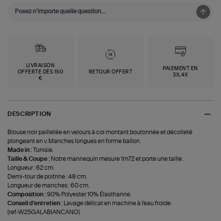
LIVRAISON
PAIEMENT EN
OFFERTE DÈS 150
RETOUR OFFERT
3X,4X
€
DESCRIPTION
Blouse noir pailletée en velours à col montant boutonnée et décolleté
plongeant en v. Manches longues en forme ballon.
Made in :
Tunisie.
Taille & Coupe :
Notre mannequin mesure 1m72 et porte une taille .
Longueur : 62 cm.
Demi-tour de poitrine : 48 cm.
Longueur de manches : 60 cm.
Composition :
90% Polyester 10% Élasthanne.
Conseil d'entretien :
Lavage délicat en machine à l'eau froide.
(ref-W25GALABIANCANO)