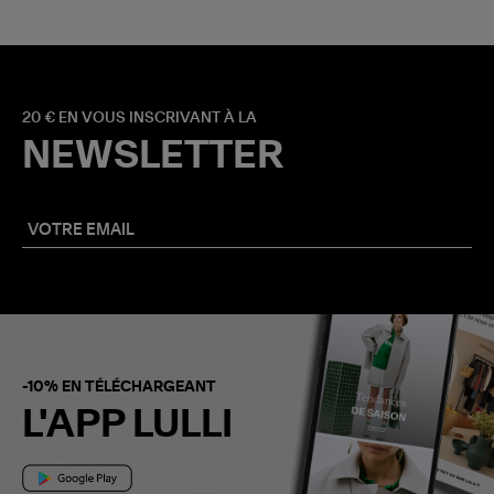
20 € EN VOUS INSCRIVANT À LA
NEWSLETTER
-10% EN TÉLÉCHARGEANT
L'APP LULLI