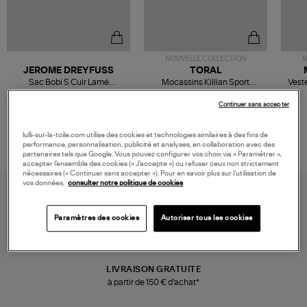
NOUVELLE COLLECTION
N
JEROME DREYFUSS
TORAL
Sac Bobi S Cuir Lamé
Mocassins Killian Sport
Veste
Champagne
Mousse
480,00 €
189,00 €
Continuer sans accepter
lulli-sur-la-toile.com utilise des cookies et technologies similaires à des fins de
performance, personnalisation, publicité et analyses, en collaboration avec des
partenaires tels que Google. Vous pouvez configurer vos choix via « Paramétrer »,
accepter l’ensemble des cookies (« J’accepte ») ou refuser ceux non strictement
nécessaires (« Continuer sans accepter »). Pour en savoir plus sur l’utilisation de
vos données,
consulter notre politique de cookies
Paramètres des cookies
Autoriser tous les cookies
LIVRAISON GRATUITE
à partir de 150 € d'achat*