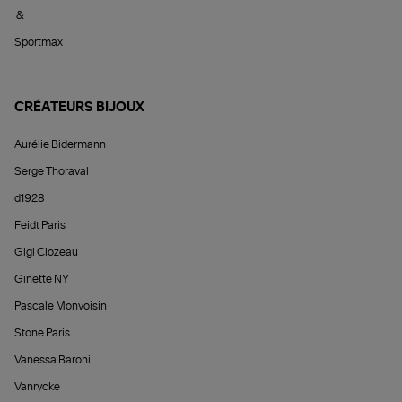
&
Sportmax
CRÉATEURS BIJOUX
Aurélie Bidermann
Serge Thoraval
d1928
Feidt Paris
Gigi Clozeau
Ginette NY
Pascale Monvoisin
Stone Paris
Vanessa Baroni
Vanrycke