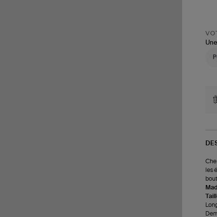
VOT
Une
DE
Chem
les 
bout
Made
Tail
Long
Demi