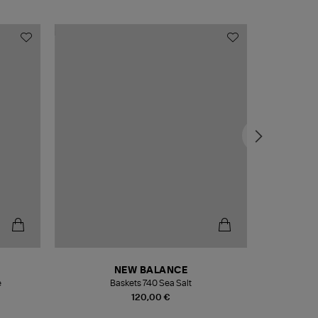
NEW BALANCE
e
Baskets 740 Sea Salt
Veste
120,00 €