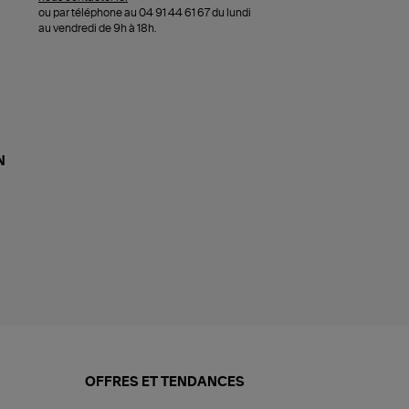
ou par téléphone au 04 91 44 61 67 du lundi
au vendredi de 9h à 18h.
N
OFFRES ET TENDANCES