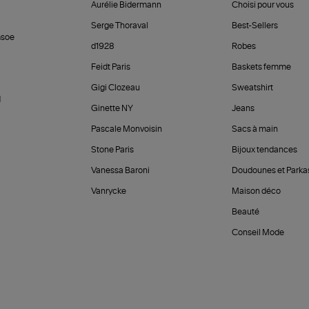
Aurélie Bidermann
Choisi pour vous
Serge Thoraval
Best-Sellers
soe
d1928
Robes
Feidt Paris
Baskets femme
Gigi Clozeau
Sweatshirt
d
Ginette NY
Jeans
Pascale Monvoisin
Sacs à main
Stone Paris
Bijoux tendances
Vanessa Baroni
Doudounes et Parka
Vanrycke
Maison déco
Beauté
Conseil Mode