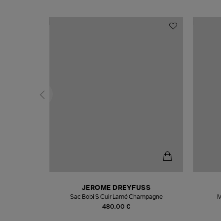
N
JEROME DREYFUSS
te
Sac Bobi S Cuir Lamé Champagne
M
480,00 €