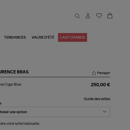
TENDANCES
VALISE D'ÉTÉ
LAST CHANCE
URENCE BRAS
Partager
ouse
se Cigar Blue
250,00 €
ar
e
Guide des tailles
le
dre votre taille habituelle.