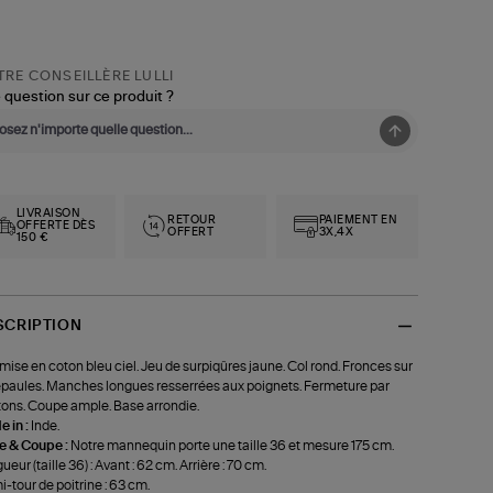
RE CONSEILLÈRE LULLI
 question sur ce produit ?
LIVRAISON
RETOUR
PAIEMENT EN
OFFERTE DÈS
OFFERT
3X,4X
150 €
SCRIPTION
ise en coton bleu ciel. Jeu de surpiqûres jaune. Col rond. Fronces sur
épaules. Manches longues resserrées aux poignets. Fermeture par
ons. Coupe ample. Base arrondie.
 in :
Inde.
le & Coupe :
Notre mannequin porte une taille 36 et mesure 175 cm.
ueur (taille 36) : Avant : 62 cm. Arrière : 70 cm.
-tour de poitrine : 63 cm.