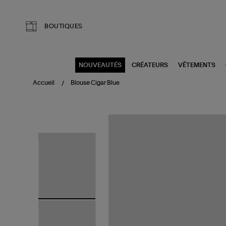
Aller au contenu principal
BOUTIQUES
NOUVEAUTÉS
CRÉATEURS
VÊTEMENTS
Accueil
Blouse Cigar Blue