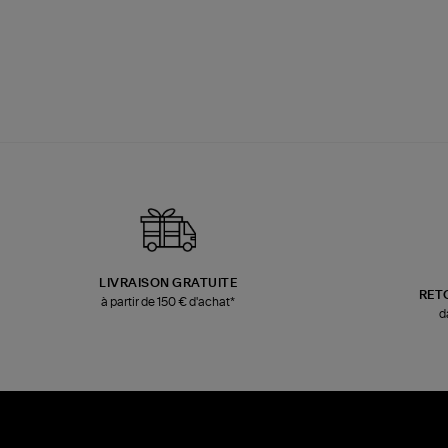
LIVRAISON GRATUITE
RET
à partir de 150 € d'achat*
d