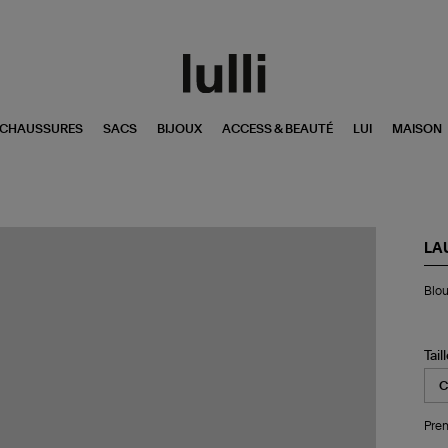
CHAUSSURES
SACS
BIJOUX
ACCESS & BEAUTÉ
LUI
MAISON
LA
Bl
Blou
Cig
Blu
Tail
Pren