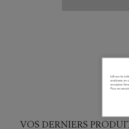
lulli-sur-la-t
analyses, en 
accepter l’en
Pour en savoir
VOS DERNIERS PRODUI