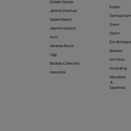
Golden Goose
Kujten
Jérôme Dreyfuss
Samsoe Sam
Isabel Marant
Soeur
Jeanne Vouland
Ganni
Autry
Éric Bompar
Vanessa Bruno
Barbour
Ugg
Ami Paris
Baobab Collection
Anine Bing
Assouline
Max Mara
&
Sportmax