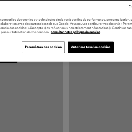
Co
oile.com utilise des cookies et technologies similaires à des fins de performance, personnalisation, p
collaboration avec des partenaires tels que Google. Vous pouvez configurer vos choix via « Param
semble des cookies (« J’accepte ») ou refuser ceux non strictement nécessaires (« Continuer san
 plus sur l’utilisation de vos données,
consulter notre politique de cookies
Paramètres des cookies
Autoriser tous les cookies
N EUROPE