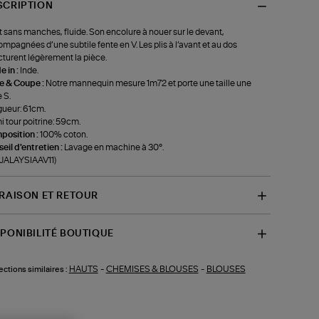
SCRIPTION
 sans manches, fluide. Son encolure à nouer sur le devant,
mpagnées d’une subtile fente en V. Les plis à l’avant et au dos
cturent légèrement la pièce.
 in :
Inde.
le & Coupe :
Notre mannequin mesure 1m72 et porte une taille une
e S.
ueur: 61cm.
 tour poitrine: 59cm.
position :
100% coton.
eil d'entretien :
Lavage en machine à 30°.
-JALAYSIAAV11)
VRAISON ET RETOUR
SPONIBILITÉ BOUTIQUE
HAUTS
-
CHEMISES & BLOUSES
-
BLOUSES
ections similaires :