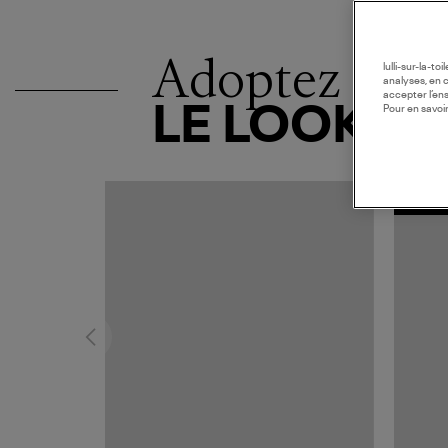
Adoptez
lulli-sur-la-t
analyses, en 
accepter l’en
LE LOOK
Pour en savoir
MADE I