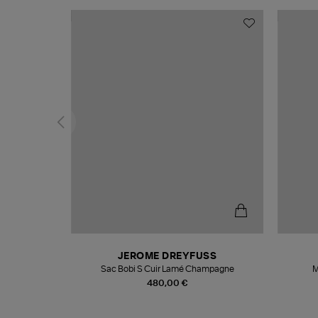
N
JEROME DREYFUSS
te
Sac Bobi S Cuir Lamé Champagne
M
480,00 €