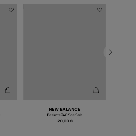
NEW BALANCE
e
Baskets 740 Sea Salt
Veste
120,00 €