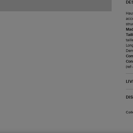
DE
Haut
acco
stru
Made
Tail
taill
Long
Demi
Com
Cons
(ref
LI
DI
Coll