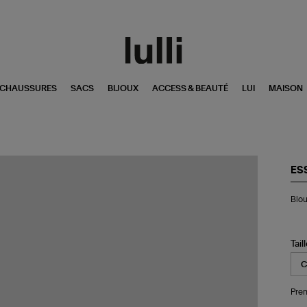
CHAUSSURES
SACS
BIJOUX
ACCESS & BEAUTÉ
LUI
MAISON
ES
Bl
Blou
Jal
Ver
Tail
Pren