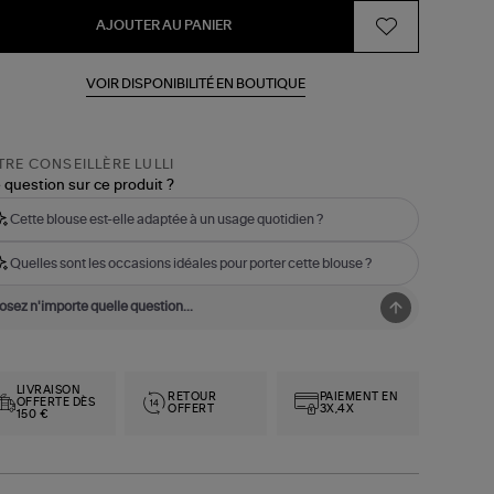
AJOUTER AU PANIER
VOIR DISPONIBILITÉ EN BOUTIQUE
RE CONSEILLÈRE LULLI
 question sur ce produit ?
Cette blouse est-elle adaptée à un usage quotidien ?
Quelles sont les occasions idéales pour porter cette blouse ?
LIVRAISON
RETOUR
PAIEMENT EN
OFFERTE DÈS
OFFERT
3X,4X
150 €