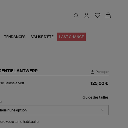
TENDANCES
VALISE D'ÉTÉ
LAST CHANCE
SENTIEL ANTWERP
Partager
ouse
se Jalaysia Vert
125,00 €
aysia
t
Guide des tailles
le
dre votre taille habituelle.