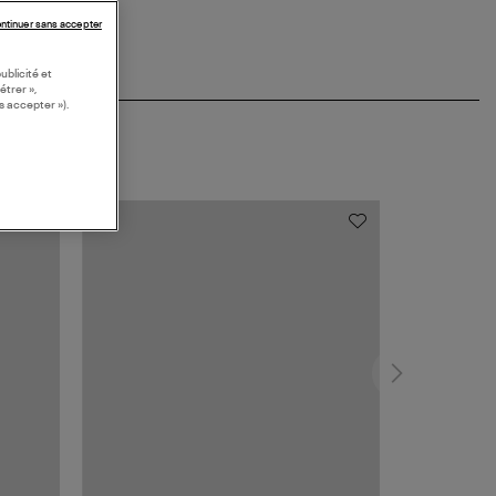
ntinuer sans accepter
ublicité et
étrer »,
s accepter »).