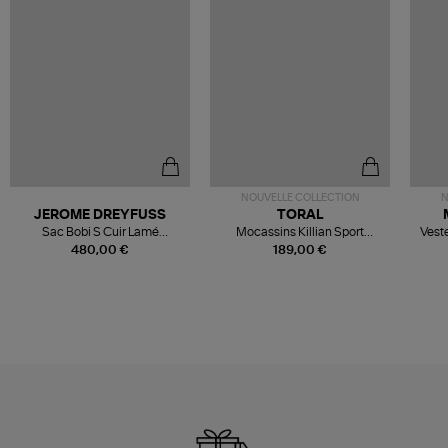
NOUVELLE COLLECTION
N
JEROME DREYFUSS
TORAL
Sac Bobi S Cuir Lamé
Mocassins Killian Sport
Veste
Champagne
Mousse
480,00 €
189,00 €