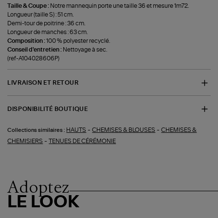
Taille & Coupe :
Notre mannequin porte une taille 36 et mesure 1m72.
Longueur (taille S) : 51 cm.
Demi-tour de poitrine : 36 cm.
Longueur de manches : 63 cm.
Composition :
100 % polyester recyclé.
Conseil d'entretien :
Nettoyage à sec.
(ref-A104028606P)
LIVRAISON ET RETOUR
DISPONIBILITÉ BOUTIQUE
-
-
HAUTS
CHEMISES & BLOUSES
CHEMISES &
Collections similaires :
-
CHEMISIERS
TENUES DE CÉRÉMONIE
Adoptez
LE LOOK