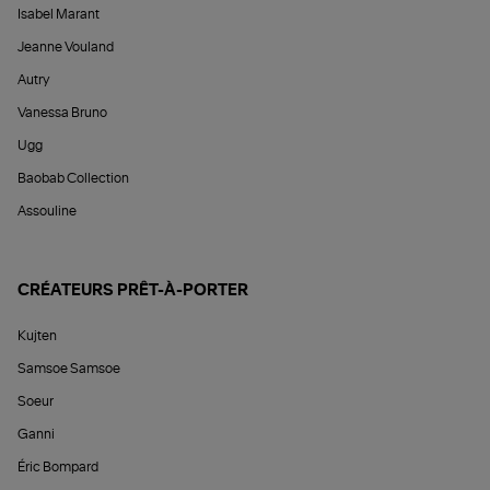
Isabel Marant
Jeanne Vouland
Autry
Vanessa Bruno
Ugg
Baobab Collection
Assouline
CRÉATEURS PRÊT-À-PORTER
Kujten
Samsoe Samsoe
Soeur
Ganni
Éric Bompard