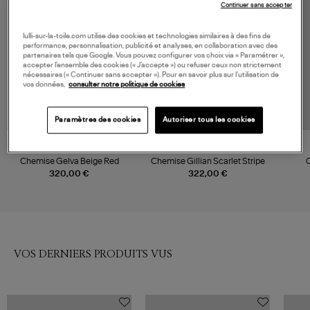
Continuer sans accepter
lulli-sur-la-toile.com utilise des cookies et technologies similaires à des fins de
performance, personnalisation, publicité et analyses, en collaboration avec des
partenaires tels que Google. Vous pouvez configurer vos choix via « Paramétrer »,
accepter l’ensemble des cookies (« J’accepte ») ou refuser ceux non strictement
nécessaires (« Continuer sans accepter »). Pour en savoir plus sur l’utilisation de
vos données,
consulter notre politique de cookies
Paramètres des cookies
Autoriser tous les cookies
MARANT ÉTOILE
XIRENA
Chemise Gelva Beige Red
Chemise Gillian Scarlet Stripe
C
320,00 €
322,00 €
VOS DERNIERS PRODUITS VUS