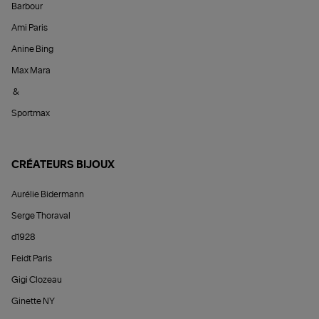
Barbour
Ami Paris
Anine Bing
Max Mara
&
Sportmax
CRÉATEURS BIJOUX
Aurélie Bidermann
Serge Thoraval
d1928
Feidt Paris
Gigi Clozeau
Ginette NY