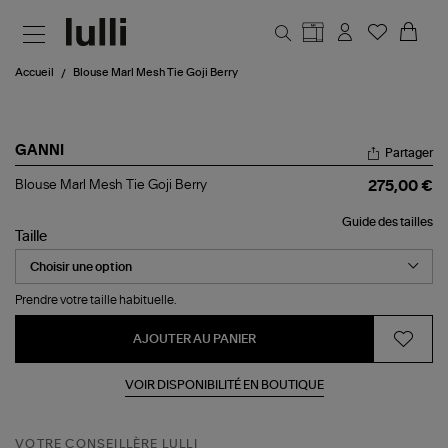
Aller au contenu principal
Accueil
Blouse Marl Mesh Tie Goji Berry
GANNI
Partager
Blouse
Blouse Marl Mesh Tie Goji Berry
275,00 €
Marl
Mesh
Guide des tailles
Tie
Taille
Goji
Berry
Prendre votre taille habituelle.
AJOUTER AU PANIER
VOIR DISPONIBILITÉ EN BOUTIQUE
VOTRE CONSEILLÈRE LULLI