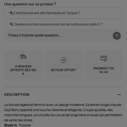
Une question sur ce produit ?
Cette blouse est-elle fabriquée en Turquie ?
Quelles sont les mesures exactes de la blouse en taille S ?
LIVRAISON
PAIEMENT EN
OFFERTE DÈS 150
RETOUR OFFERT
3X,4X
€
DESCRIPTION
La blouse légère et féminin avec un design moderne. Sa teinte rouge chaude
Goji Berry apporte une touche vibrante et élégante. Coupe ajustée, des
manches longues, un col près du cou et de longs liens à nouer qui permettent
de varier les styles.
Made in :
Turquie.