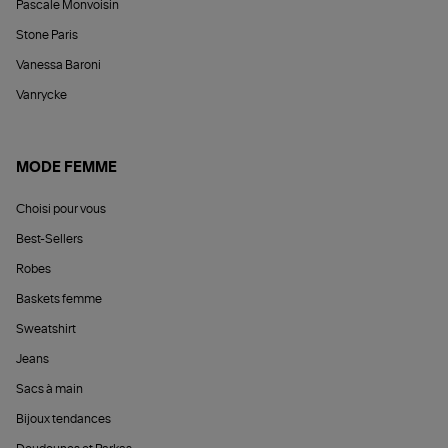
Pascale Monvoisin
Stone Paris
Vanessa Baroni
Vanrycke
MODE FEMME
Choisi pour vous
Best-Sellers
Robes
Baskets femme
Sweatshirt
Jeans
Sacs à main
Bijoux tendances