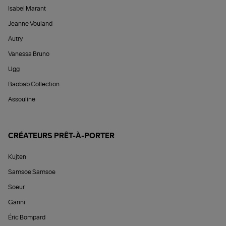
Isabel Marant
Jeanne Vouland
Autry
Vanessa Bruno
Ugg
Baobab Collection
Assouline
CRÉATEURS PRÊT-À-PORTER
Kujten
Samsoe Samsoe
Soeur
Ganni
Éric Bompard