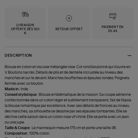
LIVRAISON
PAIEMENT EN
OFFERTE DÈS 150
RETOUR OFFERT
3X,4X
€
DESCRIPTION
Blouse en coton et viscose mélangée rose. Col rond boutonné qui s'ouvre en
V. Boutons nacrés. Détails de plis et de dentelle incrustée au niveau des
manches et sur le devant. Manches bouffantes et épaules rondes. Poignets
fermés avec un bouton.
Made in :
Inde.
Conseil stylistique :
Blouse emblématique de la maison. Sa coupe aérienne
confectionnée dans un coton léger et subtilement transparent, fait de Nipoa
la blouse romantique par excellence. Avec ses détails de fronces au niveau
des manches, sa silhouette se dessine par ses épaules tombantes. Elle se
décline cette saison dans un coton rose vif chiné. Elle se porte avec un jean
ou une jupe.
Taille & Coupe :
Le mannequin mesure 175 cm et porte une taille 36.
Composition :
100% coton.