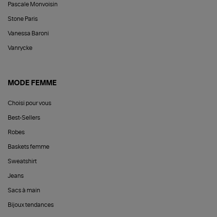
Pascale Monvoisin
Stone Paris
Vanessa Baroni
Vanrycke
MODE FEMME
Choisi pour vous
Best-Sellers
Robes
Baskets femme
Sweatshirt
Jeans
Sacs à main
Bijoux tendances