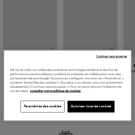
Continuer sans accepter
NOUVELLE COLLECTION
N
JEROME DREYFUSS
TORAL
lulli-sur-la-toile.com utilise des cookies et technologies similaires à des fins de
Sac Bobi S Cuir Lamé
Mocassins Killian Sport
Veste
performance, personnalisation, publicité et analyses, en collaboration avec des
Champagne
Mousse
480,00 €
189,00 €
partenaires tels que Google. Vous pouvez configurer vos choix via « Paramétrer »,
accepter l’ensemble des cookies (« J’accepte ») ou refuser ceux non strictement
nécessaires (« Continuer sans accepter »). Pour en savoir plus sur l’utilisation de
vos données,
consulter notre politique de cookies
Paramètres des cookies
Autoriser tous les cookies