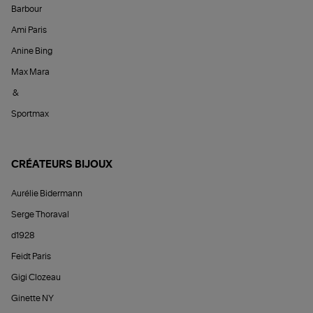
Barbour
Ami Paris
Anine Bing
Max Mara
&
Sportmax
CRÉATEURS BIJOUX
Aurélie Bidermann
Serge Thoraval
d1928
Feidt Paris
Gigi Clozeau
Ginette NY