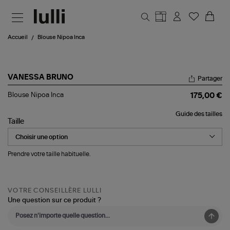
Aller au contenu principal
Accueil
Blouse Nipoa Inca
VANESSA BRUNO
Partager
Blouse
Blouse Nipoa Inca
175,00 €
Nipoa
Inca
Guide des tailles
Taille
Prendre votre taille habituelle.
VOTRE CONSEILLÈRE LULLI
Une question sur ce produit ?