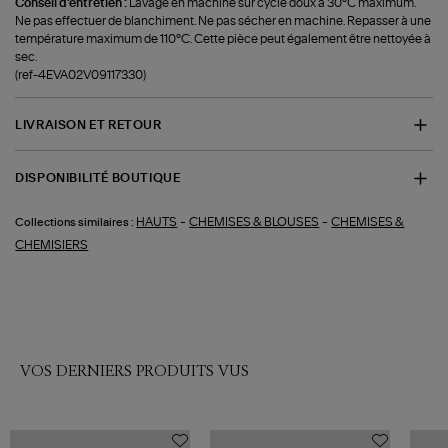
Conseil d'entretien :
Lavage en machine sur cycle doux à 30°C maximum.
Ne pas effectuer de blanchiment. Ne pas sécher en machine. Repasser à une
température maximum de 110°C. Cette pièce peut également être nettoyée à
sec.
(ref-4EVA02V09117330)
LIVRAISON ET RETOUR
DISPONIBILITÉ BOUTIQUE
-
-
HAUTS
CHEMISES & BLOUSES
CHEMISES &
Collections similaires :
CHEMISIERS
VOS DERNIERS PRODUITS VUS