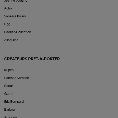
Jeanne Vouland
Autry
Vanessa Bruno
Ugg
Baobab Collection
Assouline
CRÉATEURS PRÊT-À-PORTER
Kujten
Samsoe Samsoe
Soeur
Ganni
Éric Bompard
Barbour
Ami Paris