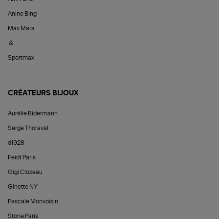
Anine Bing
Max Mara
&
Sportmax
CRÉATEURS BIJOUX
Aurélie Bidermann
Serge Thoraval
d1928
Feidt Paris
Gigi Clozeau
Ginette NY
Pascale Monvoisin
Stone Paris