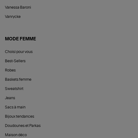
Vanessa Baroni
Vanrycke
MODE FEMME
Choisi pour vous
Best-Sellers
Robes
Baskets femme
Sweatshirt
Jeans
Sacs à main
Bijoux tendances
Doudounes et Parkas
Maison déco