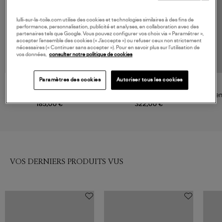
lulli-sur-la-toile.com utilise des cookies et technologies similaires à des fins de
performance, personnalisation, publicité et analyses, en collaboration avec des
partenaires tels que Google. Vous pouvez configurer vos choix via « Paramétrer »,
accepter l’ensemble des cookies (« J’accepte ») ou refuser ceux non strictement
nécessaires (« Continuer sans accepter »). Pour en savoir plus sur l’utilisation de
vos données,
consulter notre politique de cookies
Paramètres des cookies
Autoriser tous les cookies
VANESSA BRUNO
XIRENA
Chemise Bobby Caramel
Chemise Gillian Scarlet Stripe
Chem
185,00 €
322,00 €
VOS DERNIERS PRODUITS VUS