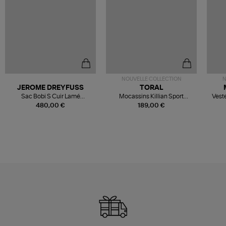
NOUVELLE COLLECTION
N
JEROME DREYFUSS
TORAL
Sac Bobi S Cuir Lamé
Mocassins Killian Sport
Veste
Champagne
Mousse
480,00 €
189,00 €