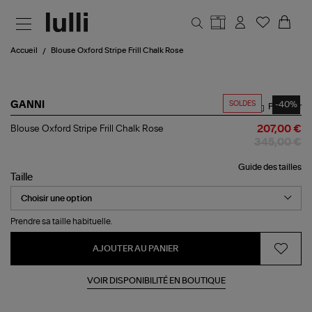
Aller au contenu principal
Accueil
Blouse Oxford Stripe Frill Chalk Rose
SOLDES
-40%
GANNI
Partager
Blouse
Blouse Oxford Stripe Frill Chalk Rose
207,00 €
Oxford
345,00 €
Stripe
Frill
Guide des tailles
Chalk
Taille
Rose
Prendre sa taille habituelle.
AJOUTER AU PANIER
VOIR DISPONIBILITÉ EN BOUTIQUE