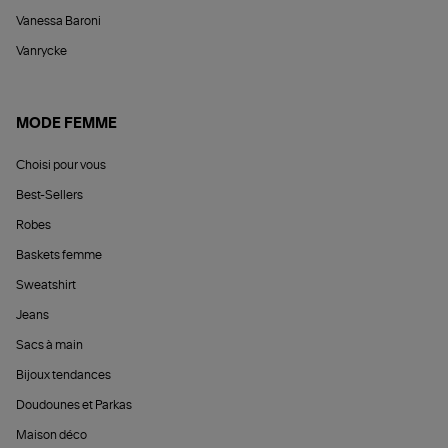
Vanessa Baroni
Vanrycke
MODE FEMME
Choisi pour vous
Best-Sellers
Robes
Baskets femme
Sweatshirt
Jeans
Sacs à main
Bijoux tendances
Doudounes et Parkas
Maison déco