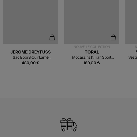
NOUVELLE COLLECTION
N
JEROME DREYFUSS
TORAL
Sac Bobi S Cuir Lamé
Mocassins Killian Sport
Veste
Champagne
Mousse
480,00 €
189,00 €