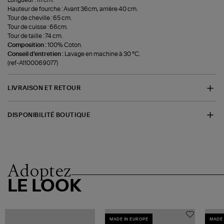
Longueur : 111 cm.
Hauteur de fourche : Avant 36cm, arrière 40 cm.
Tour de cheville : 65 cm.
Tour de cuisse : 66cm.
Tour de taille : 74 cm.
Composition :
100% Coton.
Conseil d'entretien :
Lavage en machine à 30 °C.
(ref-A1100069077)
LIVRAISON ET RETOUR
DISPONIBILITÉ BOUTIQUE
Adoptez
LE LOOK
MADE IN EUROPE
MADE 