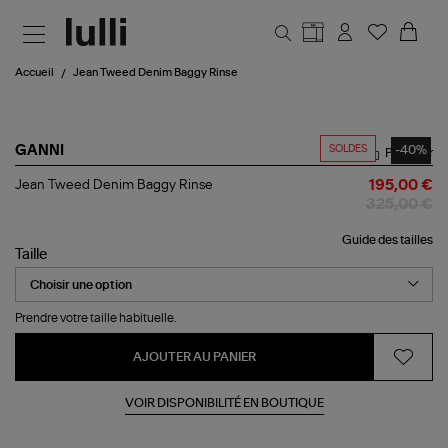
Aller au contenu principal
Accueil
Jean Tweed Denim Baggy Rinse
SOLDES
-40%
GANNI
Partager
Jean
Jean Tweed Denim Baggy Rinse
195,00 €
Tweed
325,00 €
Denim
Baggy
Guide des tailles
Rinse
Taille
Prendre votre taille habituelle.
AJOUTER AU PANIER
VOIR DISPONIBILITÉ EN BOUTIQUE