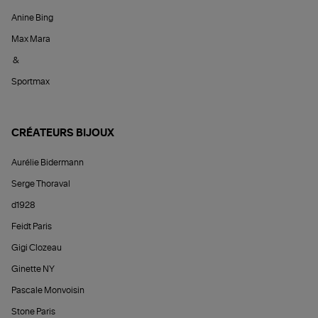
Anine Bing
Max Mara
&
Sportmax
CRÉATEURS BIJOUX
Aurélie Bidermann
Serge Thoraval
d1928
Feidt Paris
Gigi Clozeau
Ginette NY
Pascale Monvoisin
Stone Paris