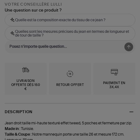
VOTRE CONSEILLÈRE LULLI
Une question sur ce produit ?
Quelle est la composition exacte du tissu de ce jean ?
Quelles sont les mesures précises du jean en termes de longueur et
de tour de taille ?
LIVRAISON
PAIEMENT EN
OFFERTE DÈS 150
RETOUR OFFERT
3X,4X
€
DESCRIPTION
Jean droit taille mi-haute texturé effet tweed, 5 poches et fermeture par zip.
Made in :
Tunisie.
Taille & Coupe :
Notre mannequin porte une taille 26 et mesure 172 cm.