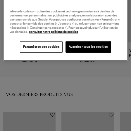
lulli-sur-la-toile.com utilise des cookies et technologies similaires à des fins de
performance, personnalisation, publicité et analyses, en collaboration avec des
partenaires tels que Google. Vous pouvez configurer vos choix via « Paramétrer »,
accepter l’ensemble des cookies (« J’accepte ») ou refuser ceux non strictement
nécessaires (« Continuer sans accepter »). Pour en savoir plus sur l’utilisation de
vos données,
consulter notre politique de cookies
Paramètres des cookies
Autoriser tous les cookies
VANESSA BRUNO
VANESSA BRUNO
Jean Caleb Denim
Jean Geronimo Royal
P
195,00 €
195,00 €
VOS DERNIERS PRODUITS VUS