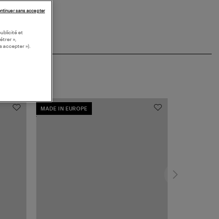
ntinuer sans accepter
ublicité et
étrer »,
s accepter »).
MADE IN EUROPE