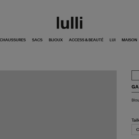
CHAUSSURES
SACS
BIJOUX
ACCESS & BEAUTÉ
LUI
MAISON
GA
Bl
Blou
Str
He
Jer
Bri
Tail
Wh