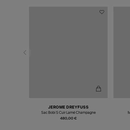
N
JEROME DREYFUSS
te
Sac Bobi S Cuir Lamé Champagne
M
480,00 €