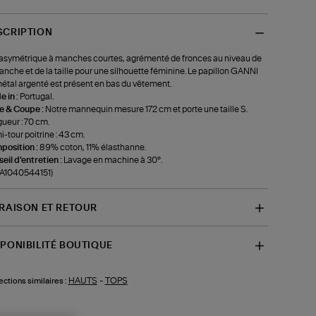
SCRIPTION
asymétrique à manches courtes, agrémenté de fronces au niveau de
anche et de la taille pour une silhouette féminine. Le papillon GANNI
étal argenté est présent en bas du vêtement.
 in :
Portugal.
le & Coupe :
Notre mannequin mesure 172 cm et porte une taille S.
ueur : 70 cm.
-tour poitrine : 43 cm.
position :
89% coton, 11% élasthanne.
eil d'entretien :
Lavage en machine à 30°.
-A1040544151)
VRAISON ET RETOUR
SPONIBILITÉ BOUTIQUE
HAUTS
-
TOPS
ections similaires :