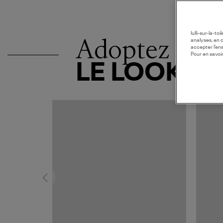
lulli-sur-la-t
Adoptez
analyses, en 
accepter l’en
Pour en savoir
LE LOOK