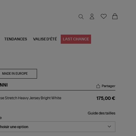
TENDANCES
VALISE D'ÉTÉ
LAST CHANCE
MADE IN EUROPE
NNI
Partager
ouse
se Stretch Heavy Jersey Bright White
175,00 €
etch
avy
sey
Guide des tailles
ght
le
ite