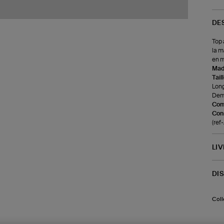
DE
Top 
la m
en m
Made
Tail
Long
Demi
Com
Cons
(ref
LI
DI
Coll