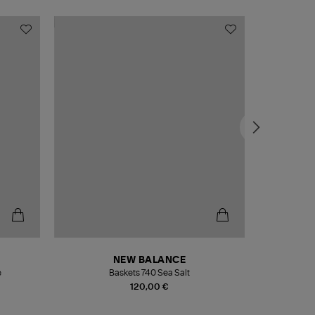
NEW BALANCE
e
Baskets 740 Sea Salt
Veste
120,00 €