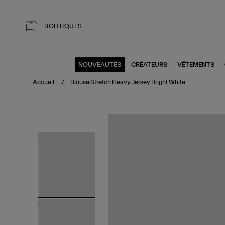
Aller au contenu principal
BOUTIQUES
NOUVEAUTÉS
CRÉATEURS
VÊTEMENTS
Accueil
Blouse Stretch Heavy Jersey Bright White