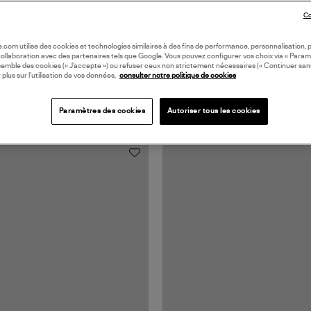
Co
oile.com utilise des cookies et technologies similaires à des fins de performance, personnalisation, p
collaboration avec des partenaires tels que Google. Vous pouvez configurer vos choix via « Param
semble des cookies (« J’accepte ») ou refuser ceux non strictement nécessaires (« Continuer san
 plus sur l’utilisation de vos données,
consulter notre politique de cookies
Paramètres des cookies
Autoriser tous les cookies