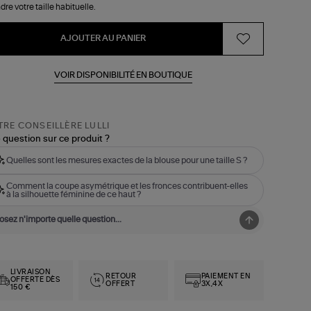
dre votre taille habituelle.
AJOUTER AU PANIER
VOIR DISPONIBILITÉ EN BOUTIQUE
RE CONSEILLÈRE LULLI
 question sur ce produit ?
Quelles sont les mesures exactes de la blouse pour une taille S ?
Comment la coupe asymétrique et les fronces contribuent-elles
à la silhouette féminine de ce haut ?
LIVRAISON
RETOUR
PAIEMENT EN
OFFERTE DÈS
OFFERT
3X,4X
150 €