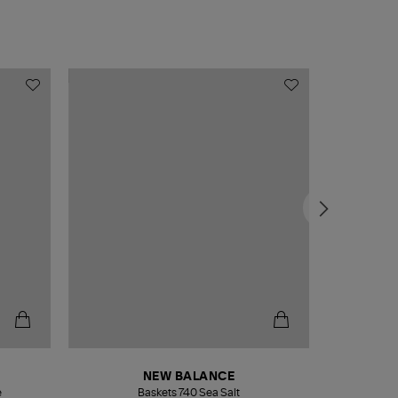
NEW BALANCE
e
Baskets 740 Sea Salt
Veste