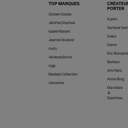
TOP MARQUES
CRÉATEUR
PORTER
Golden Goose
Kujten
Jérôme Dreyfuss
Samsoe Sam
Isabel Marant
Soeur
Jeanne Vouland
Ganni
Autry
Éric Bompar
Vanessa Bruno
Barbour
Ugg
Ami Paris
Baobab Collection
Anine Bing
Assouline
Max Mara
&
Sportmax