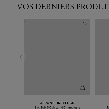
VOS DERNIERS PRODUI
N
JEROME DREYFUSS
te
Sac Bobi S Cuir Lamé Champagne
M