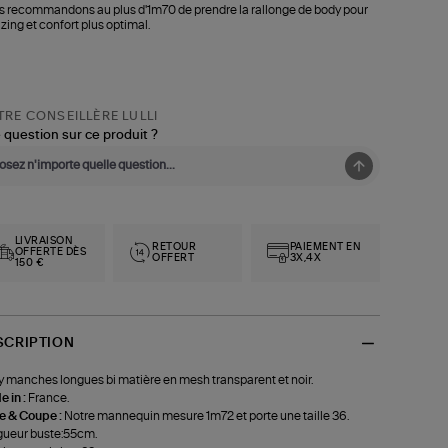
 recommandons au plus d'1m70 de prendre la rallonge de body pour
izing et confort plus optimal.
RE CONSEILLÈRE LULLI
 question sur ce produit ?
LIVRAISON
RETOUR
PAIEMENT EN
OFFERTE DÈS
OFFERT
3X,4X
150 €
SCRIPTION
 manches longues bi matière en mesh transparent et noir.
 in :
France.
le & Coupe :
Notre mannequin mesure 1m72 et porte une taille 36.
ueur buste:55cm.