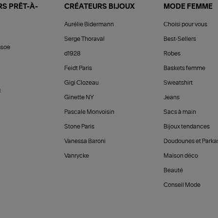
S PRÊT-À-
CRÉATEURS BIJOUX
MODE FEMME
Aurélie Bidermann
Choisi pour vous
Serge Thoraval
Best-Sellers
soe
d1928
Robes
Feidt Paris
Baskets femme
Gigi Clozeau
Sweatshirt
d
Ginette NY
Jeans
Pascale Monvoisin
Sacs à main
Stone Paris
Bijoux tendances
Vanessa Baroni
Doudounes et Parka
Vanrycke
Maison déco
Beauté
Conseil Mode