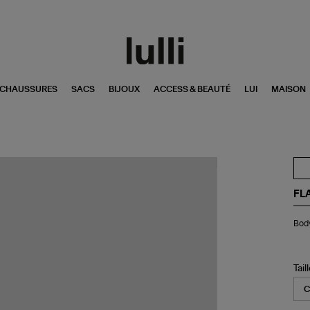
CHAUSSURES
SACS
BIJOUX
ACCESS & BEAUTÉ
LUI
MAISON
FL
Bo
Body
Bet
Noi
Tail