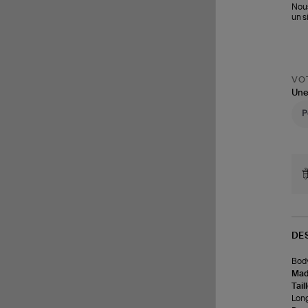
Nous
un s
VOT
Une
DE
Body
Made
Tail
Long