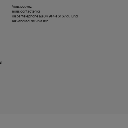
Vous pouvez
nous contacter ici
ou par téléphone au 04 91 44 61 67 du lundi
au vendredi de 9h à 18h.
N