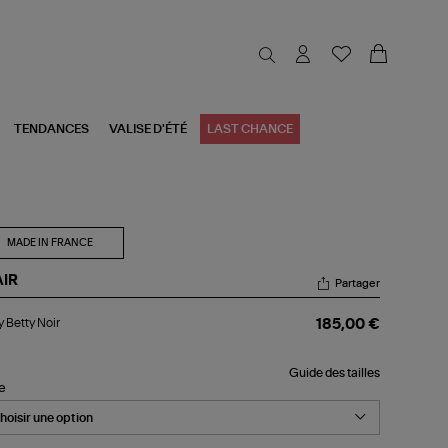
TENDANCES
VALISE D'ÉTÉ
LAST CHANCE
MADE IN FRANCE
AIR
Partager
dy
 Betty Noir
185,00 €
ty
r
Guide des tailles
le