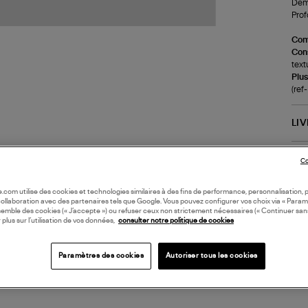
Demi
Prof
Com
Cons
text
Plus
(ref
LI
DI
Co
oile.com utilise des cookies et technologies similaires à des fins de performance, personnalisation, p
Coll
collaboration avec des partenaires tels que Google. Vous pouvez configurer vos choix via « Param
semble des cookies (« J’accepte ») ou refuser ceux non strictement nécessaires (« Continuer san
 plus sur l’utilisation de vos données,
consulter notre politique de cookies
Paramètres des cookies
Autoriser tous les cookies