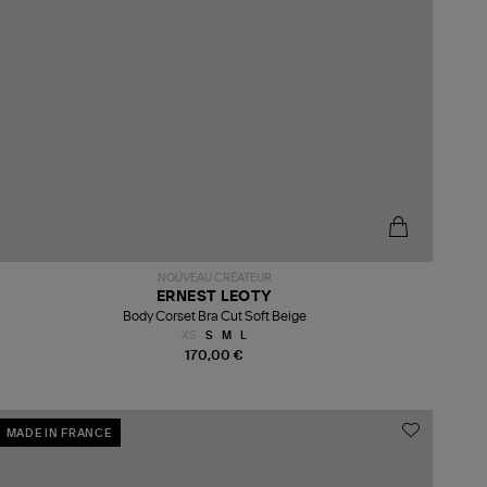
NOUVEAU CRÉATEUR
ERNEST LEOTY
Body Corset Bra Cut Soft Beige
XS
S
M
L
170,00 €
MADE IN FRANCE