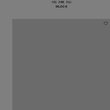
1 (S)
2 (M)
3 (L)
96,00 €