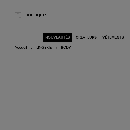
Aller au contenu principal
BOUTIQUES
NOUVEAUTÉS
CRÉATEURS
VÊTEMENTS
Accueil
LINGERIE
BODY