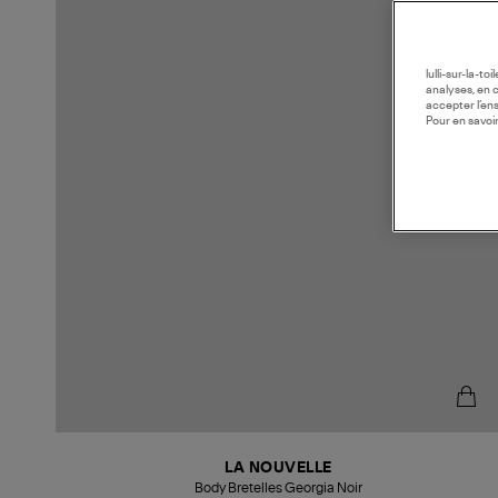
lulli-sur-la-t
analyses, en 
accepter l’en
Pour en savoir
LA NOUVELLE
Body Bretelles Georgia Noir