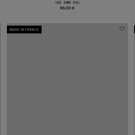
1 (S)
2 (M)
3 (L)
96,00 €
MADE IN FRANCE