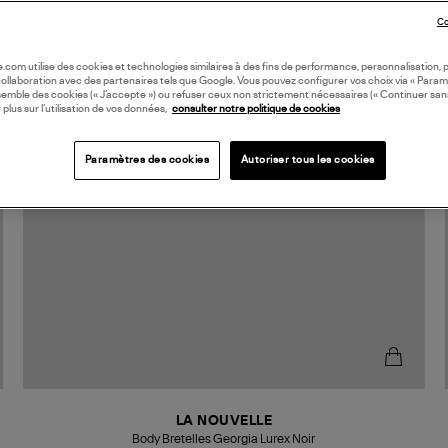
Co
oile.com utilise des cookies et technologies similaires à des fins de performance, personnalisation, p
collaboration avec des partenaires tels que Google. Vous pouvez configurer vos choix via « Param
semble des cookies (« J’accepte ») ou refuser ceux non strictement nécessaires (« Continuer san
 plus sur l’utilisation de vos données,
consulter notre politique de cookies
Paramètres des cookies
Autoriser tous les cookies
LA NOUVELLE
Body Bretelles Georgia Lurex Noir