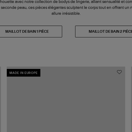
houette avec notre collection de bodys de lingerie, alliant sensualité et con
e seconde peau, ces pièces élégantes sculptent le corps tout en offrant un m
allure irrésistible.
MAILLOT DE BAIN 1 PIÈCE
MAILLOT DE BAIN 2 PIÈC
MADE IN EUROPE