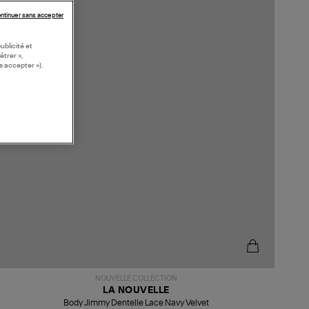
ntinuer sans accepter
ublicité et
étrer »,
s accepter »).
NOUVELLE COLLECTION
LA NOUVELLE
Body Jimmy Dentelle Lace Navy Velvet