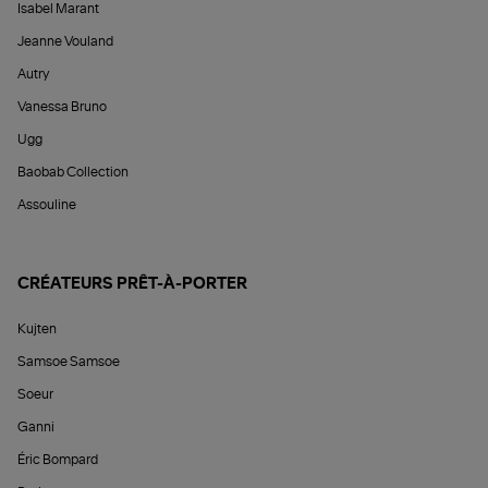
Isabel Marant
Jeanne Vouland
Autry
Vanessa Bruno
Ugg
Baobab Collection
Assouline
CRÉATEURS PRÊT-À-PORTER
Kujten
Samsoe Samsoe
Soeur
Ganni
Éric Bompard