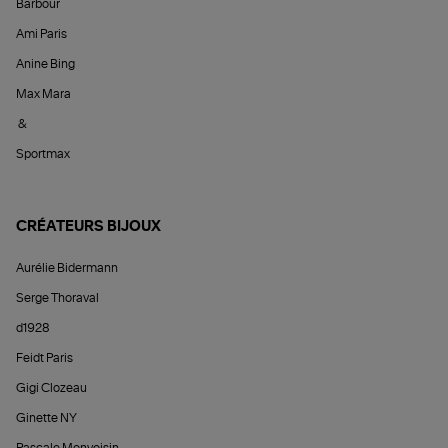
Barbour
Ami Paris
Anine Bing
Max Mara
&
Sportmax
CRÉATEURS BIJOUX
Aurélie Bidermann
Serge Thoraval
d1928
Feidt Paris
Gigi Clozeau
Ginette NY
Pascale Monvoisin