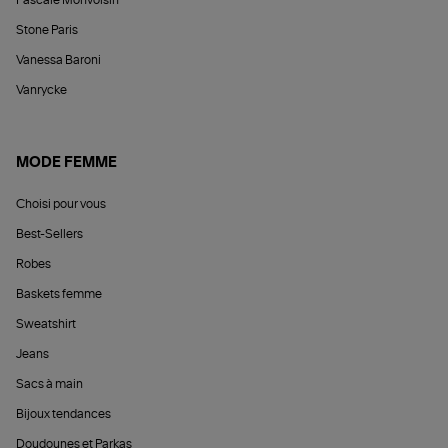
Stone Paris
Vanessa Baroni
Vanrycke
MODE FEMME
Choisi pour vous
Best-Sellers
Robes
Baskets femme
Sweatshirt
Jeans
Sacs à main
Bijoux tendances
Doudounes et Parkas