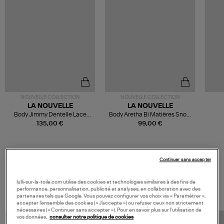
NOUVELLE COLLECTION
NOUVELLE COLLECTION
LA NOUVELLE
LA NOUVELLE
Body Jimmy Dentelle Lace
Body Aretha Bi Matières Snow
Navy Velvet
Lace
135,00 €
99,00 €
Continuer sans accepter
VOS DERNIERS PRODUITS VUS
lulli-sur-la-toile.com utilise des cookies et technologies similaires à des fins de
performance, personnalisation, publicité et analyses, en collaboration avec des
partenaires tels que Google. Vous pouvez configurer vos choix via « Paramétrer »,
accepter l’ensemble des cookies (« J’accepte ») ou refuser ceux non strictement
nécessaires (« Continuer sans accepter »). Pour en savoir plus sur l’utilisation de
vos données,
consulter notre politique de cookies