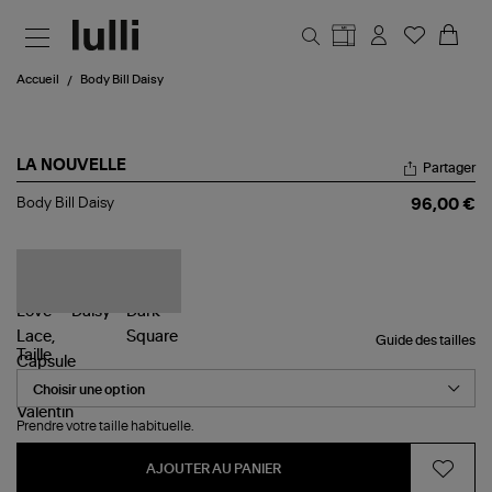
Aller au contenu principal
Accueil
Body Bill Daisy
LA NOUVELLE
Partager
Body
Body Bill Daisy
96,00 €
Bill
Daisy
Guide des tailles
Taille
Prendre votre taille habituelle.
AJOUTER AU PANIER