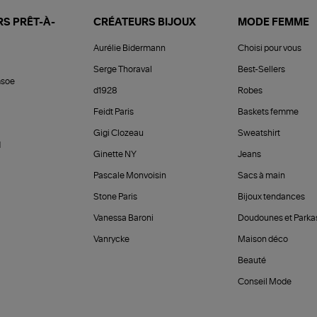
S PRÊT-À-
CRÉATEURS BIJOUX
MODE FEMME
Aurélie Bidermann
Choisi pour vous
Serge Thoraval
Best-Sellers
soe
d1928
Robes
Feidt Paris
Baskets femme
Gigi Clozeau
Sweatshirt
d
Ginette NY
Jeans
Pascale Monvoisin
Sacs à main
Stone Paris
Bijoux tendances
Vanessa Baroni
Doudounes et Parka
Vanrycke
Maison déco
Beauté
Conseil Mode