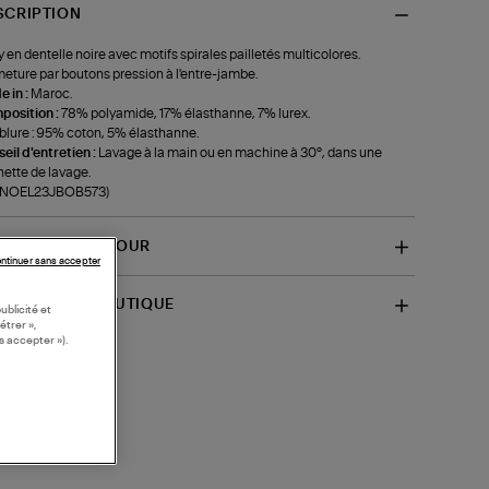
SCRIPTION
 en dentelle noire avec motifs spirales pailletés multicolores.
eture par boutons pression à l'entre-jambe.
 in :
Maroc.
position :
78% polyamide, 17% élasthanne, 7% lurex.
lure : 95% coton, 5% élasthanne.
eil d'entretien :
Lavage à la main ou en machine à 30°, dans une
ette de lavage.
f-NOEL23JBOB573)
VRAISON ET RETOUR
ntinuer sans accepter
SPONIBILITÉ BOUTIQUE
ublicité et
étrer »,
s accepter »).