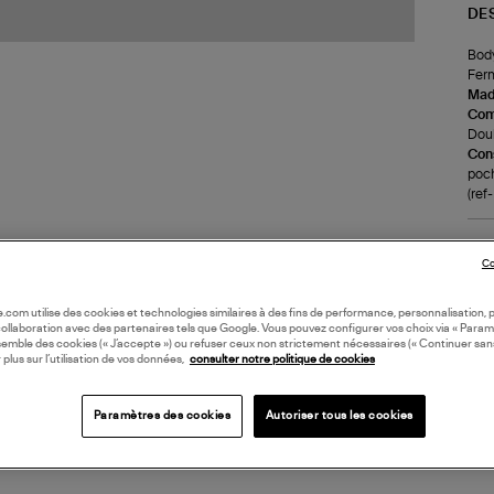
DE
Body
Ferm
Made
Com
Doub
Cons
poch
(re
LI
Co
DI
oile.com utilise des cookies et technologies similaires à des fins de performance, personnalisation, p
collaboration avec des partenaires tels que Google. Vous pouvez configurer vos choix via « Param
semble des cookies (« J’accepte ») ou refuser ceux non strictement nécessaires (« Continuer san
 plus sur l’utilisation de vos données,
consulter notre politique de cookies
Paramètres des cookies
Autoriser tous les cookies