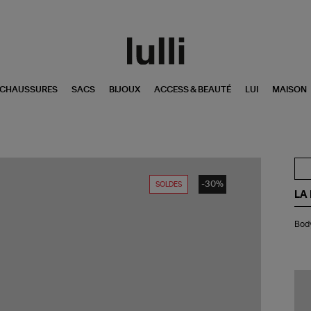
CHAUSSURES
SACS
BIJOUX
ACCESS & BEAUTÉ
LUI
MAISON
-30%
SOLDES
LA
Bo
Body
Bill
Spi
Lac
Ca
No