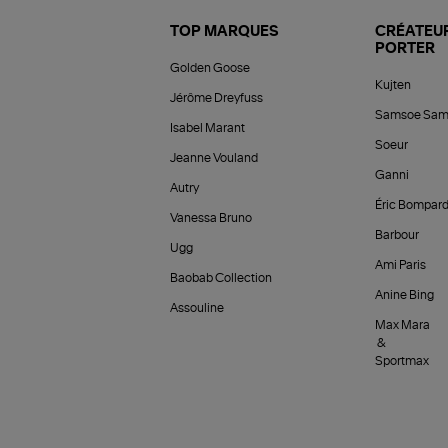
TOP MARQUES
CRÉATEUR
PORTER
Golden Goose
Kujten
Jérôme Dreyfuss
Samsoe Sam
Isabel Marant
Soeur
Jeanne Vouland
Ganni
Autry
Éric Bompar
Vanessa Bruno
Barbour
Ugg
Ami Paris
Baobab Collection
Anine Bing
Assouline
Max Mara
&
Sportmax