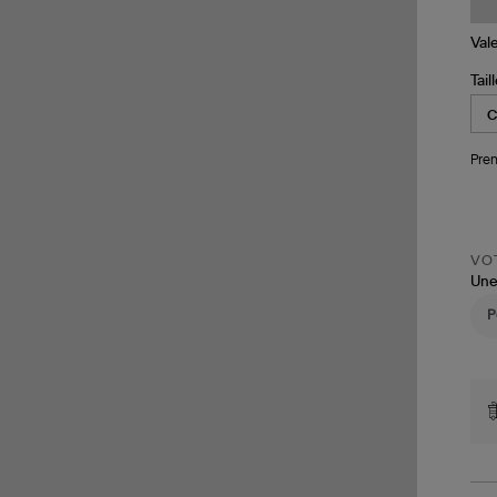
Tail
Pren
VOT
Une