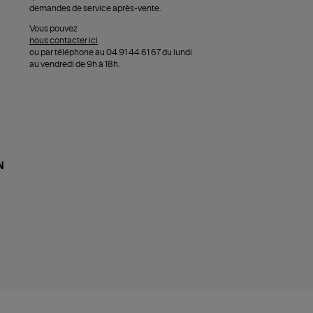
demandes de service après-vente.
Vous pouvez
nous contacter ici
ou par téléphone au 04 91 44 61 67 du lundi
au vendredi de 9h à 18h.
N