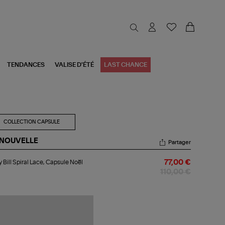
TENDANCES
VALISE D'ÉTÉ
LAST CHANCE
COLLECTION CAPSULE
 NOUVELLE
Partager
dy
 Bill Spiral Lace, Capsule Noël
77,00 €
ral
110,00 €
e,
psule
ël