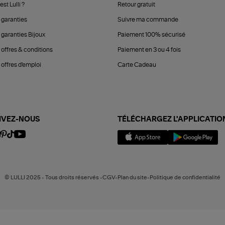
est Lulli ?
Retour gratuit
 garanties
Suivre ma commande
 garanties Bijoux
Paiement 100% sécurisé
 offres & conditions
Paiement en 3 ou 4 fois
offres d'emploi
Carte Cadeau
IVEZ-NOUS
TÉLÉCHARGEZ L'APPLICATIO
© LULLI 2025 - Tous droits réservés -CGV-Plan du site-Politique de confidentialité