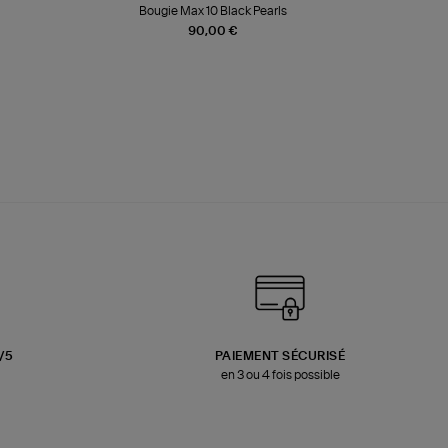
Bougie Max 10 Black Pearls
Paréo Fou
90,00 €
3/5
PAIEMENT SÉCURISÉ
en 3 ou 4 fois possible