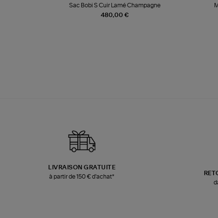
k
Sac Bobi S Cuir Lamé Champagne
M
480,00 €
LIVRAISON GRATUITE
RET
à partir de 150 € d'achat*
d