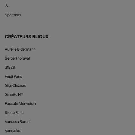
&
Sportmax
CRÉATEURS BIJOUX
Aurélie Bidermann
Serge Thoraval
d1928
Feidt Paris
Gigi Clozeau
Ginette NY
Pascale Monvoisin
Stone Paris
Vanessa Baroni
Vanrycke