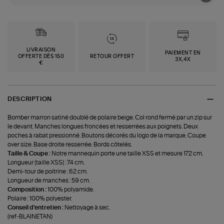
LIVRAISON
PAIEMENT EN
OFFERTE DÈS 150
RETOUR OFFERT
3X,4X
€
DESCRIPTION
Bomber marron satiné doublé de polaire beige. Col rond fermé par un zip sur
le devant. Manches longues froncées et resserrées aux poignets. Deux
poches à rabat pressionné. Boutons décorés du logo de la marque. Coupe
over size. Base droite resserrée. Bords côtelés.
Taille & Coupe :
Notre mannequin porte une taille XSS et mesure 172 cm.
Longueur (taille XSS) : 74 cm.
Demi-tour de poitrine : 62 cm.
Longueur de manches : 59 cm.
Composition :
100% polyamide.
Polaire : 100% polyester.
Conseil d'entretien :
Nettoyage à sec.
(ref-BLAINETAN)