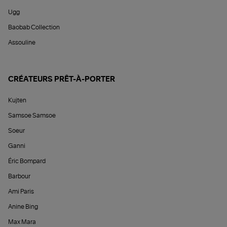
Ugg
Baobab Collection
Assouline
CRÉATEURS PRÊT-À-PORTER
Kujten
Samsoe Samsoe
Soeur
Ganni
Éric Bompard
Barbour
Ami Paris
Anine Bing
Max Mara