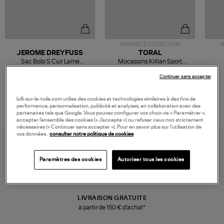
NOUVELLE COLLECTION
N
JEROME DREYFUSS
TORAL
Sac Bobi S Cuir Lamé
Mocassins Killian Sport
Champagne
Mousse
480,00 €
189,00 €
Continuer sans accepter
lulli-sur-la-toile.com utilise des cookies et technologies similaires à des fins de
performance, personnalisation, publicité et analyses, en collaboration avec des
partenaires tels que Google. Vous pouvez configurer vos choix via « Paramétrer »,
accepter l’ensemble des cookies (« J’accepte ») ou refuser ceux non strictement
nécessaires (« Continuer sans accepter »). Pour en savoir plus sur l’utilisation de
vos données,
consulter notre politique de cookies
Paramètres des cookies
Autoriser tous les cookies
LIVRAISON GRATUITE
à partir de 150 € d'achat*