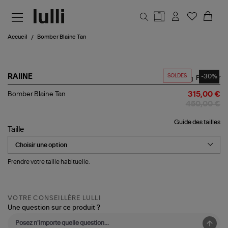
Aller au contenu principal
Accueil
Bomber Blaine Tan
SOLDES
-30%
RAIINE
Partager
Bomber
Bomber Blaine Tan
315,00 €
Blaine
450,00 €
Tan
Guide des tailles
Taille
Prendre votre taille habituelle.
VOTRE CONSEILLÈRE LULLI
Une question sur ce produit ?