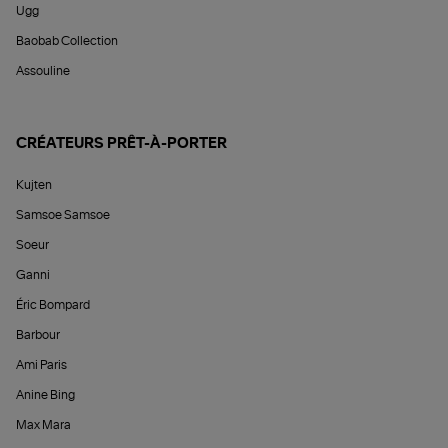
Ugg
Baobab Collection
Assouline
CRÉATEURS PRÊT-À-PORTER
Kujten
Samsoe Samsoe
Soeur
Ganni
Éric Bompard
Barbour
Ami Paris
Anine Bing
Max Mara