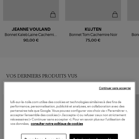
JEANNE VOULAND
KUJTEN
Bonnet Kaleb Laine Cachemire
Bonnet Tom Cachemire Noir
Bon
Lurex Noir
90,00 €
75,00 €
VOS DERNIERS PRODUITS VUS
Continuer sans accepter
lulli-sur-la-toile.com utilise des cookies et technologies similaires à des fins de
performance, personnalisation, publicité et analyses, en collaboration avec des
partenaires tels que Google. Vous pouvez configurer vos choix via « Paramétrer »,
accepter l’ensemble des cookies (« J’accepte ») ou refuser ceux non strictement
nécessaires (« Continuer sans accepter »). Pour en savoir plus sur l’utilisation de
vos données,
consulter notre politique de cookies