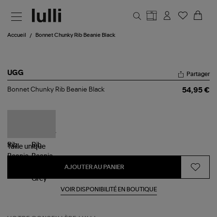
Aller au contenu principal
Accueil
Bonnet Chunky Rib Beanie Black
UGG
Partager
Bonnet
Bonnet Chunky Rib Beanie Black
54,95 €
Chunky
Rib
Beanie
Black
Taille
unique
AJOUTER AU PANIER
VOIR DISPONIBILITÉ EN BOUTIQUE