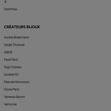
&
Sportmax
CRÉATEURS BIJOUX
Aurélie Bidermann
Serge Thoraval
d1928
Feidt Paris
Gigi Clozeau
Ginette NY
Pascale Monvoisin
Stone Paris
Vanessa Baroni
Vanrycke