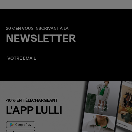
20 € EN VOUS INSCRIVANT À LA
NEWSLETTER
-10% EN TÉLÉCHARGEANT
L'APP LULLI