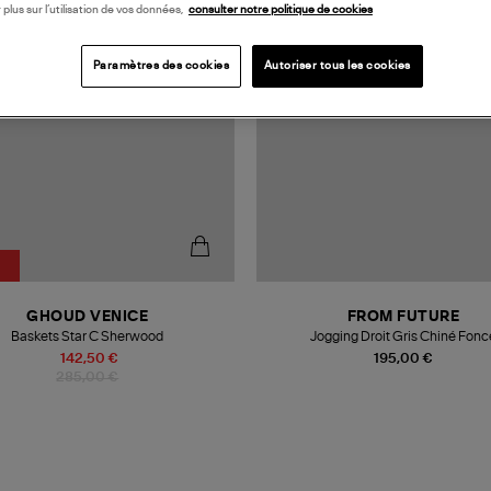
 plus sur l’utilisation de vos données,
consulter notre politique de cookies
Paramètres des cookies
Autoriser tous les cookies
GHOUD VENICE
FROM FUTURE
Baskets Star C Sherwood
Jogging Droit Gris Chiné Fonc
142,50 €
195,00 €
285,00 €