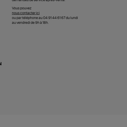
demandes de service après-vente.
Vous pouvez
nous contacter ici
ou par téléphone au 04 91 44 61 67 du lundi
au vendredi de 9h à 18h.
N