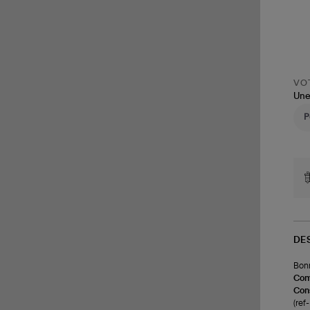
VOT
Une
DE
Bonn
Com
Cons
(re