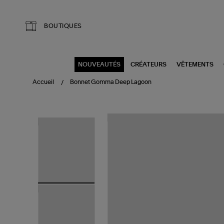
Aller au contenu principal
BOUTIQUES
NOUVEAUTÉS
CRÉATEURS
VÊTEMENTS
Accueil
Bonnet Gomma Deep Lagoon