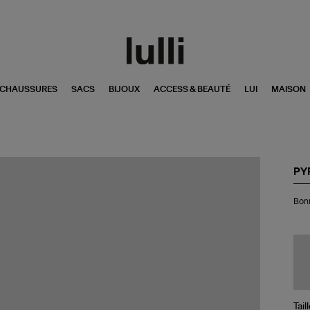
CHAUSSURES
SACS
BIJOUX
ACCESS & BEAUTÉ
LUI
MAISON
PY
Bo
Bon
Go
De
La
Tail