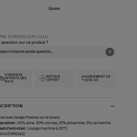
Épuisé
RE CONSEILLÈRE LULLI
 question sur ce produit ?
LIVRAISON
RETOUR
PAIEMENT EN
OFFERTE DÈS
OFFERT
3X,4X
150 €
SCRIPTION
et avec badge Pyrenex sur le revers.
position :
40% laine, 30% viscose, 25% polyamide, 5% cachemire.
eil d'entretien :
Lavage machine à 30°C.
f-HUU011P4342)