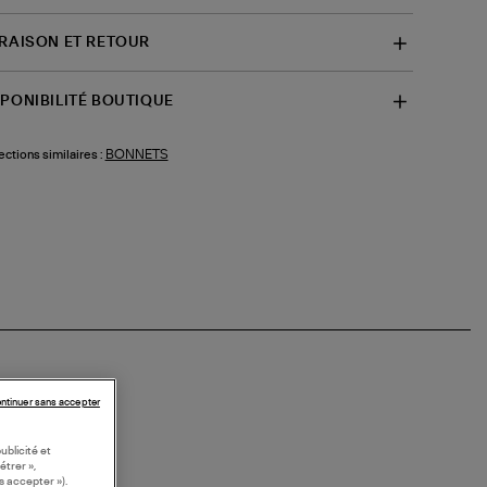
VRAISON ET RETOUR
SPONIBILITÉ BOUTIQUE
BONNETS
ections similaires :
ntinuer sans accepter
ublicité et
étrer »,
s accepter »).