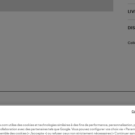
LI
DI
Coll
Co
oile.com utilise des cookies et technologies similaires à des fins de performance, personnalisation, p
collaboration avec des partenaires tels que Google. Vous pouvez configurer vos choix via « Param
semble des cookies (« J’accepte ») ou refuser ceux non strictement nécessaires (« Continuer san