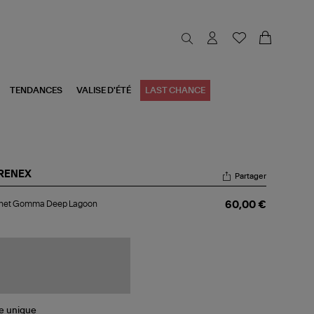
TENDANCES
VALISE D'ÉTÉ
LAST CHANCE
RENEX
Partager
nnet
net Gomma Deep Lagoon
60,00 €
mma
ep
goon
le
unique