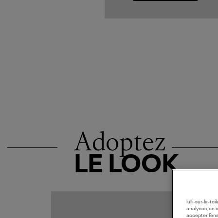
Adoptez
LE LOOK
lulli-sur-la-t
analyses, en 
accepter l’en