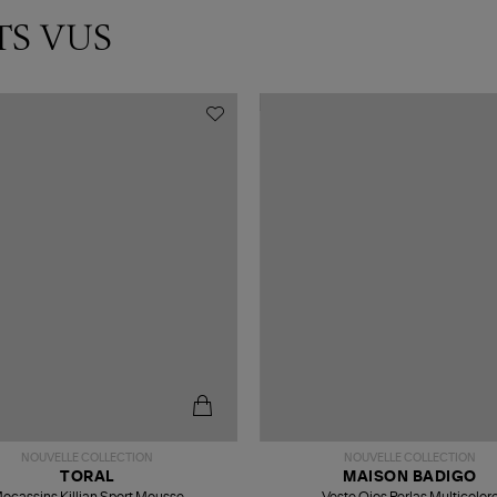
TS VUS
NOUVELLE COLLECTION
NOUVELLE COLLECTION
TORAL
MAISON BADIGO
ocassins Killian Sport Mousse
Veste Ojos Perlas Multicolor